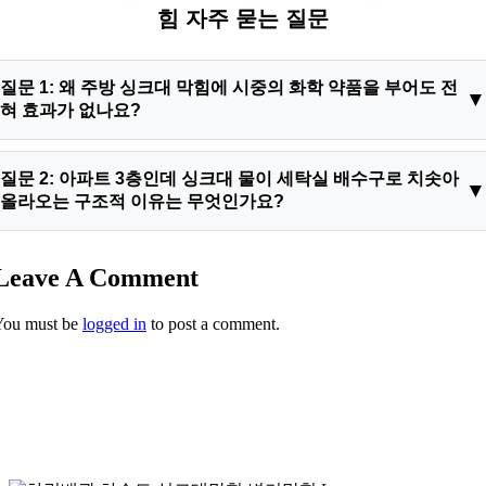
힘 자주 묻는 질문
질문 1: 왜 주방 싱크대 막힘에 시중의 화학 약품을 부어도 전
혀 효과가 없나요?
답변: 주방 배관 내부의 차단막은 일반 오물이 아니라 삼겹살 기
질문 2: 아파트 3층인데 싱크대 물이 세탁실 배수구로 치솟아
름이나 곰탕 국물 등이 굳어서 생긴 단단한 유지방 슬러지 덩어
올라오는 구조적 이유는 무엇인가요?
리이기 때문입니다. 이 고체형 석회 덩어리는 화학 액체 약품의
표면 접촉만으로는 절대 분해되지 않으며, 오히려 배관 내부에
답변: 공동주택 구조상 주방 싱크대의 하수 파이프와 세탁실의
Leave A Comment
약품이 정체되면서 노후 PVC 관로를 부식시키거나 슬러지를 더
배수 파이프는 세대 바닥 아래에서 하나의 메인 가지 배관으로
욱 단단하게 고착시킬 위험이 있습니다. 따라서 배관내시경 장비
합류하여 공용 수직 입상관으로 연결됩니다. 이 두 관로가 만나
You must be
logged in
to post a comment.
로 내부를 보며 플렉스 샤프트 같은 기계 장비로 스케일링 청소
는 Y자 티 분기점 하류 지점에 음식물 잔해와 기름 슬러지가 꽉
를 진행해야만 완벽한 통수가 가능합니다.
막히게 되면, 주방에서 내린 물이 공용관으로 빠져나가지 못하고
구조상 상대적으로 높이가 낮은 세탁실 하수구 구멍으로 역류하
게 되는 것입니다. 이 경우 두 배관의 합류 지점 전체를 완전히 스
케일링해야 원천적인 해결이 이루어집니다.