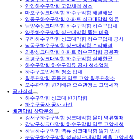
안양하수구막힘 고압세척 청소
마포구싱크대막힘 하수구막힘 해결해요
영통구하수구막힘 아파트 싱크대막힘 역류
남양주싱크대막힘 하수구막힘 하수구업체
양주하수구막힘 싱크대막힘 뚫는 비용
구리하수구막힘 싱크대막힘 하수구업체 공사
남동구하수구막힘 싱크대막힘 수리해결
의왕싱크대막힘 아파트 하수구막힘 공용관
은평구싱크대막힘 하수구막힘 실패한곳
하수구막힘 하수구역류 공사 청소업체
하수구고압세척 청소 업체
횡주관막힘 공동관 역류 고압 횡주관청소
오수관막힘 변기배관 오수관청소 고압세척
공사실적
하수구막힘 싱크대 변기막힘
하수구공사 공사 사진
배관막힘 상담문의
강서구하수구막힘 싱크대막힘 물이 역류할때
강남구싱크대막힘 하수구막힘 역류 고압세척
하남하수구막힘 역류 싱크대막힘 뚫기 업체
분당구하수구막힘 성남싱크대막힘 맨홀 고압세척