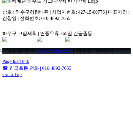
상호 : 하수구하림배관 | 사업자번호: 427-15-00776 | 대표자명 :
김창영 | 전화번호: 010-4892-7655
하수구 고압세척 | 연중무휴 365일 긴급출동
© Copyright 2026 |
하수구 하림배관
| All Rights Reserved .
Page load link
☎
긴급출동 전화 | 010-4892-7655
Go to Top