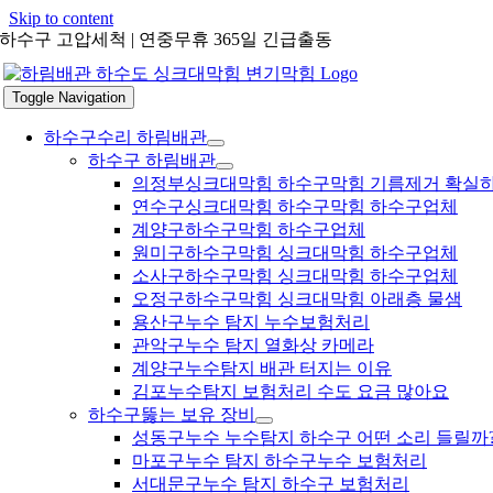
Skip to content
하수구 고압세척 | 연중무휴 365일 긴급출동
Toggle Navigation
하수구수리 하림배관
하수구 하림배관
의정부싱크대막힘 하수구막힘 기름제거 확실
연수구싱크대막힘 하수구막힘 하수구업체
계양구하수구막힘 하수구업체
원미구하수구막힘 싱크대막힘 하수구업체
소사구하수구막힘 싱크대막힘 하수구업체
오정구하수구막힘 싱크대막힘 아래층 물샘
용산구누수 탐지 누수보험처리
관악구누수 탐지 열화상 카메라
계양구누수탐지 배관 터지는 이유
김포누수탐지 보험처리 수도 요금 많아요
하수구뚫는 보유 장비
성동구누수 누수탐지 하수구 어떤 소리 들릴까
마포구누수 탐지 하수구누수 보험처리
서대문구누수 탐지 하수구 보험처리