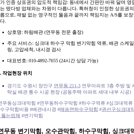
가 인증 상표권의 압도적 책임감: 동네에서 간판만 바꿔 달며 영
는 떴다방 업체와는 차원이 다릅니다. 특허청이 인정한 상표권의
름으로, 재발 없는 영구적인 뚫음과 끝까지 책임지는 A/S를 보
다.
상호명: 하림배관 (연무동 전문 출장)
주요 서비스: 싱크대 하수구 막힘 변기막힘 역류, 배관 스케일
링, 고압세척, 내시경 검사
대표번호: 010-4892-7655 (24시간 상담 가능)
0. 작업현장 위치
경기도 수원시 장안구
연무동 211-3
연무아파트 3층 주방 및 
탁실 배관 통수 시공 현장 (공동주택 아파트 세대 내부 시공)
연무동싱크대막힘 #연무동하수구막힘 #하수구역류 #싱크대역류 
수구막힘비용 #배관내시경 #
매송면하수구막힘
#
권선구싱크대
 뚫는업체
#변기막힘
연무동 변기막힘, 오수관막힘, 하수구막힘, 싱크대