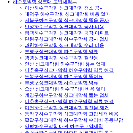
하수도막힘 싱크대 고압세척
아산하수구막힘 싱크대막힘 청소 공사
대덕구 하수구막힘 싱크대막힘 비용 얼마
서북구하수구막힘 싱크대막힘 뚫음 공사
안성하수구막힘 싱크대막힘 공사 비용
평택하수구막힘 싱크대막힘 공장 아파트
단원구싱크대막힘 하수구막힘 공사 업체
과천하수구막힘 싱크대막힘 수리 비용
부평구싱크대막힘 하수구막힘 역류
광명싱크대막힘 하수구막힘 철산동
안산 싱크대막힘 하수구막힘 뚫는 업체
미추홀구싱크대막힘 하수구막힘 역류 해결
도봉구싱크대막힘 하수구막힘 뚫어요
부평구싱크대막힘 하수구막힘 역류
오산 싱크대막힘 하수구막힘 비용 얼마
계양구하수구막힘 싱크대막힘 뚫는 업체
미추홀구싱크대막힘 하수구막힘 역류 해결
이천하수구막힘 싱크대막힘 침전물 제거
동작구하수구막힘 싱크대막힘 고압세척 비용
팔달구싱크대막힘 하수구막힘 수리비 공동부담
양평하수구막힘 배관 하수구고압세척
중랑구하수구막힘 아파트 싱크대막힘 통수