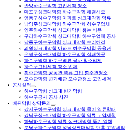
안양하수구막힘 고압세척 청소
마포구싱크대막힘 하수구막힘 해결해요
영통구하수구막힘 아파트 싱크대막힘 역류
남양주싱크대막힘 하수구막힘 하수구업체
양주하수구막힘 싱크대막힘 뚫는 비용
구리하수구막힘 싱크대막힘 하수구업체 공사
남동구하수구막힘 싱크대막힘 수리해결
의왕싱크대막힘 아파트 하수구막힘 공용관
은평구싱크대막힘 하수구막힘 실패한곳
하수구막힘 하수구역류 공사 청소업체
하수구고압세척 청소 업체
횡주관막힘 공동관 역류 고압 횡주관청소
오수관막힘 변기배관 오수관청소 고압세척
공사실적
하수구막힘 싱크대 변기막힘
하수구공사 공사 사진
배관막힘 상담문의
강서구하수구막힘 싱크대막힘 물이 역류할때
강남구싱크대막힘 하수구막힘 역류 고압세척
하남하수구막힘 역류 싱크대막힘 뚫기 업체
분당구하수구막힘 성남싱크대막힘 맨홀 고압세척