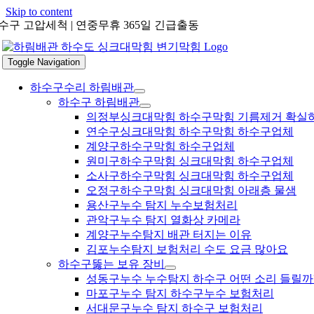
Skip to content
수구 고압세척 | 연중무휴 365일 긴급출동
Toggle Navigation
하수구수리 하림배관
하수구 하림배관
의정부싱크대막힘 하수구막힘 기름제거 확실
연수구싱크대막힘 하수구막힘 하수구업체
계양구하수구막힘 하수구업체
원미구하수구막힘 싱크대막힘 하수구업체
소사구하수구막힘 싱크대막힘 하수구업체
오정구하수구막힘 싱크대막힘 아래층 물샘
용산구누수 탐지 누수보험처리
관악구누수 탐지 열화상 카메라
계양구누수탐지 배관 터지는 이유
김포누수탐지 보험처리 수도 요금 많아요
하수구뚫는 보유 장비
성동구누수 누수탐지 하수구 어떤 소리 들릴까
마포구누수 탐지 하수구누수 보험처리
서대문구누수 탐지 하수구 보험처리