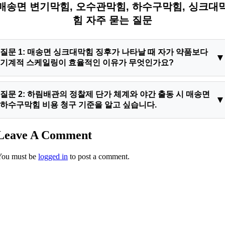
매송면 변기막힘, 오수관막힘, 하수구막힘, 싱크대
힘 자주 묻는 질문
질문 1: 매송면 싱크대막힘 징후가 나타날 때 자가 약품보다
기계적 스케일링이 효율적인 이유가 무엇인가요?
답변: 주방 하수관 내부의 차단막은 단순 오물이 아니라 동물성
질문 2: 하림배관의 정찰제 단가 체계와 야간 출동 시 매송면
유분이 석회화된 단단한 고체형 유지방 슬러지이기 때문입니다.
하수구막힘 비용 청구 기준을 알고 싶습니다.
시중의 화학 세척 약품은 슬러지 표면에만 닿아 녹이지 못하므로
초경 체인이 장착된 전문 장비로 내벽을 완전히 긁어내야 원형
답변: 저희는 시공 전 고성능 진단 장비로 막힌 구간과 상태를 고
Leave A Comment
복원이 가능합니다.
객님께 직접 확인시켜 드린 후 정찰제 표준 단가표를 기준으로
You must be
logged in
to post a comment.
투명한 하수구막힘비용 금액을 산정합니다. 늦은 밤 야간 출동
요건이라도 과도한 추가 요금이나 불투명한 바가지 비용을 일절
요구하지 않으니 안심하셔도 좋습니다.