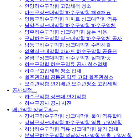
안양하수구막힘 고압세척 청소
마포구싱크대막힘 하수구막힘 해결해요
영통구하수구막힘 아파트 싱크대막힘 역류
남양주싱크대막힘 하수구막힘 하수구업체
양주하수구막힘 싱크대막힘 뚫는 비용
구리하수구막힘 싱크대막힘 하수구업체 공사
남동구하수구막힘 싱크대막힘 수리해결
의왕싱크대막힘 아파트 하수구막힘 공용관
은평구싱크대막힘 하수구막힘 실패한곳
하수구막힘 하수구역류 공사 청소업체
하수구고압세척 청소 업체
횡주관막힘 공동관 역류 고압 횡주관청소
오수관막힘 변기배관 오수관청소 고압세척
공사실적
하수구막힘 싱크대 변기막힘
하수구공사 공사 사진
배관막힘 상담문의
강서구하수구막힘 싱크대막힘 물이 역류할때
강남구싱크대막힘 하수구막힘 역류 고압세척
하남하수구막힘 역류 싱크대막힘 뚫기 업체
분당구하수구막힘 성남싱크대막힘 맨홀 고압세척