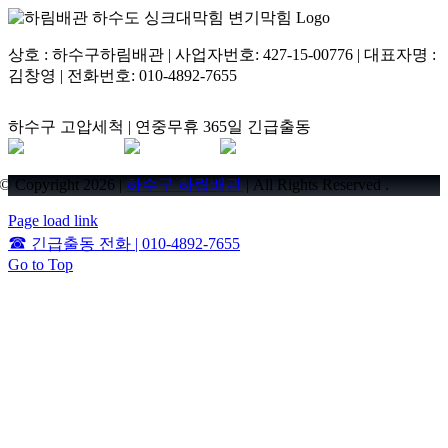
상호 : 하수구하림배관 | 사업자번호: 427-15-00776 | 대표자명 :
김창영 | 전화번호: 010-4892-7655
하수구 고압세척 | 연중무휴 365일 긴급출동
© Copyright 2026 |
하수구 하림배관
| All Rights Reserved .
Page load link
☎
긴급출동 전화 | 010-4892-7655
Go to Top