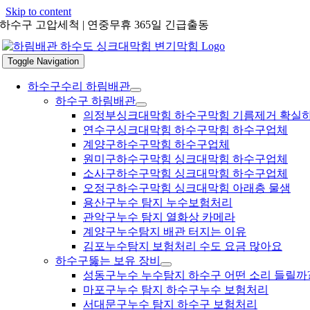
Skip to content
하수구 고압세척 | 연중무휴 365일 긴급출동
Toggle Navigation
하수구수리 하림배관
하수구 하림배관
의정부싱크대막힘 하수구막힘 기름제거 확실
연수구싱크대막힘 하수구막힘 하수구업체
계양구하수구막힘 하수구업체
원미구하수구막힘 싱크대막힘 하수구업체
소사구하수구막힘 싱크대막힘 하수구업체
오정구하수구막힘 싱크대막힘 아래층 물샘
용산구누수 탐지 누수보험처리
관악구누수 탐지 열화상 카메라
계양구누수탐지 배관 터지는 이유
김포누수탐지 보험처리 수도 요금 많아요
하수구뚫는 보유 장비
성동구누수 누수탐지 하수구 어떤 소리 들릴까
마포구누수 탐지 하수구누수 보험처리
서대문구누수 탐지 하수구 보험처리