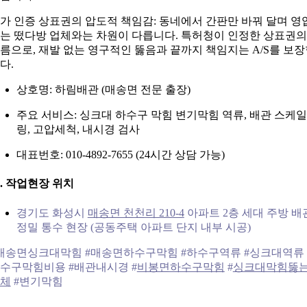
가 인증 상표권의 압도적 책임감: 동네에서 간판만 바꿔 달며 영
는 떴다방 업체와는 차원이 다릅니다. 특허청이 인정한 상표권의
름으로, 재발 없는 영구적인 뚫음과 끝까지 책임지는 A/S를 보
다.
상호명: 하림배관 (매송면 전문 출장)
주요 서비스: 싱크대 하수구 막힘 변기막힘 역류, 배관 스케일
링, 고압세척, 내시경 검사
대표번호: 010-4892-7655 (24시간 상담 가능)
1. 작업현장 위치
경기도 화성시
매송면 천천리 210-4
아파트 2층 세대 주방 배
정밀 통수 현장 (공동주택 아파트 단지 내부 시공)
매송면싱크대막힘 #매송면하수구막힘 #하수구역류 #싱크대역류 
수구막힘비용 #배관내시경 #
비봉면하수구막힘
#
싱크대막힘뚫
체
#변기막힘