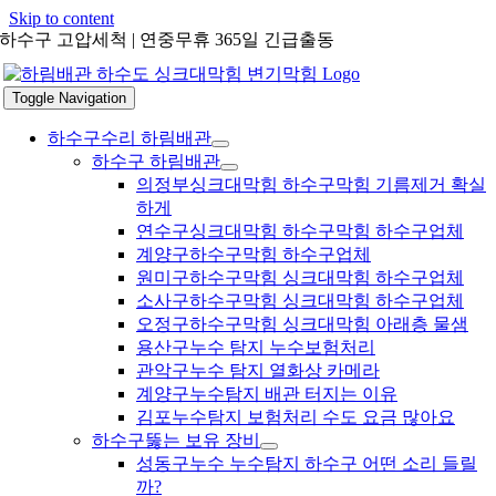
Skip to content
하수구 고압세척 | 연중무휴 365일 긴급출동
Toggle Navigation
하수구수리 하림배관
하수구 하림배관
의정부싱크대막힘 하수구막힘 기름제거 확실
하게
연수구싱크대막힘 하수구막힘 하수구업체
계양구하수구막힘 하수구업체
원미구하수구막힘 싱크대막힘 하수구업체
소사구하수구막힘 싱크대막힘 하수구업체
오정구하수구막힘 싱크대막힘 아래층 물샘
용산구누수 탐지 누수보험처리
관악구누수 탐지 열화상 카메라
계양구누수탐지 배관 터지는 이유
김포누수탐지 보험처리 수도 요금 많아요
하수구뚫는 보유 장비
성동구누수 누수탐지 하수구 어떤 소리 들릴
까?