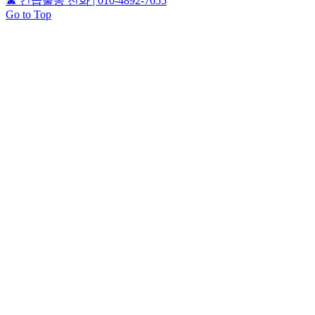
☎
긴급출동 전화 | 010-4892-7655
Go to Top