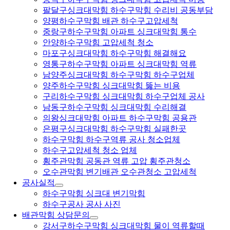
팔달구싱크대막힘 하수구막힘 수리비 공동부담
양평하수구막힘 배관 하수구고압세척
중랑구하수구막힘 아파트 싱크대막힘 통수
안양하수구막힘 고압세척 청소
마포구싱크대막힘 하수구막힘 해결해요
영통구하수구막힘 아파트 싱크대막힘 역류
남양주싱크대막힘 하수구막힘 하수구업체
양주하수구막힘 싱크대막힘 뚫는 비용
구리하수구막힘 싱크대막힘 하수구업체 공사
남동구하수구막힘 싱크대막힘 수리해결
의왕싱크대막힘 아파트 하수구막힘 공용관
은평구싱크대막힘 하수구막힘 실패한곳
하수구막힘 하수구역류 공사 청소업체
하수구고압세척 청소 업체
횡주관막힘 공동관 역류 고압 횡주관청소
오수관막힘 변기배관 오수관청소 고압세척
공사실적
하수구막힘 싱크대 변기막힘
하수구공사 공사 사진
배관막힘 상담문의
강서구하수구막힘 싱크대막힘 물이 역류할때