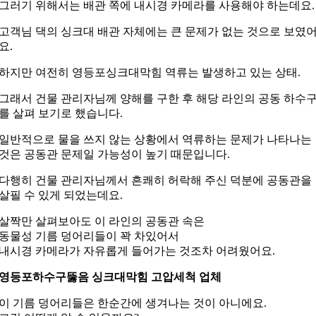
그러기 위해서는 배관 쪽에 내시경 카메라를
사용해야 하는데요.
고객님 댁의 싱크대 배관 자체에는 큰 문제가
없는 것으로 보였
요.
하지만 여전히 영등포싱크대막힘 역류는 발생하고 있는 상태.
그래서 건물 관리자님께 양해를 구한 후
해당 라인의 공동 하수
를 살펴 보기로 했습니다.
일반적으로 물을 쓰지 않는 상황에서
역류하는 문제가 나타나는
것은 공동관 문제일
가능성이 높기 때문입니다.
다행히 건물 관리자님께서 흔쾌히 허락해 주신 덕분에
공동관을
살필 수 있게 되었는데요.
살짝만 살펴보아도 이 라인의 공동관 속은
동물성 기름 덩어리들이 꽉 차있어서
내시경 카메라가 자유롭게 들어가는 것조차 어려웠어요.
영등포하수구뚫음 싱크대막힘 고압세척 업체
이 기름 덩어리들은 한순간에 생겨나는 것이 아니에요.