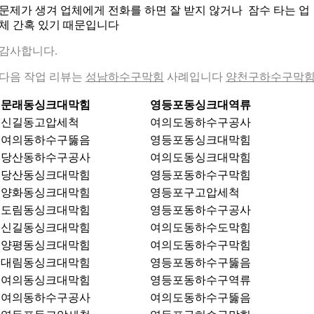
문제가 생겨 업체에게 전화를 하면 잘 받지 않거나 잠수 타는 업
체 간혹 있기 때문입니다
감사합니다.
다음 작업 리뷰는
성남하수구막힘
사례입니다
양천구하수구막
문래동싱크대막힘
영등포동싱크대역류
신길동고압세척
여의도동하수구공사
여의동하수구뚫음
영등포동싱크대막힘
당산동하수구공사
여의도동싱크대막힘
당산동싱크대막힘
영등포동하수구막힘
양화동싱크대막힘
영등포구고압세척
도림동싱크대막힘
영등포동하수구공사
신길동싱크대막힘
여의도동하수도막힘
양평동싱크대막힘
여의도동하수구막힘
대림동싱크대막힘
영등포동하수구뚫음
여의동싱크대막힘
영등포동하수구역류
여의동하수구공사
여의도동하수구뚫음