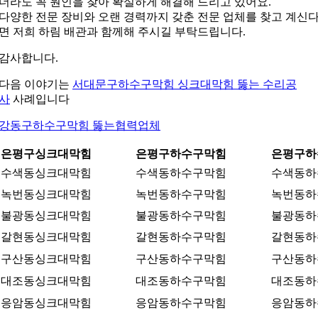
더라도 꼭 원인을 찾아 확실하게 해결해 드리고 있어요.
다양한 전문 장비와 오랜 경력까지 갖춘 전문 업체를 찾고 계신
면 저희 하림 배관과 함께해 주시길 부탁드립니다.
감사합니다.
다음 이야기는
서대문구하수구막힘 싱크대막힘 뚫는 수리공
사
사례입니다
강동구하수구막힘 뚫는협력업체
은평구싱크대막힘
은평구하수구막힘
은평구하
수색동싱크대막힘
수색동하수구막힘
수색동하
녹번동싱크대막힘
녹번동하수구막힘
녹번동하
불광동싱크대막힘
불광동하수구막힘
불광동하
갈현동싱크대막힘
갈현동하수구막힘
갈현동하
구산동싱크대막힘
구산동하수구막힘
구산동하
대조동싱크대막힘
대조동하수구막힘
대조동하
응암동싱크대막힘
응암동하수구막힘
응암동하