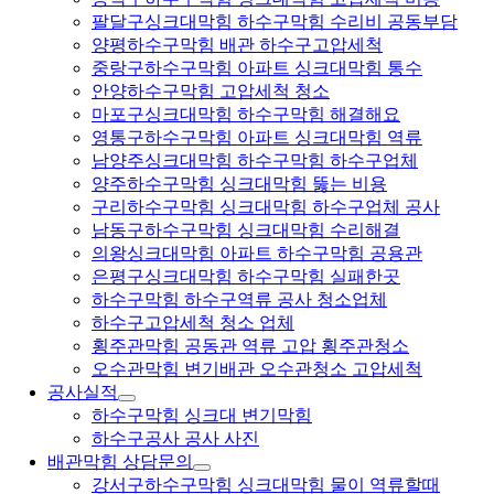
팔달구싱크대막힘 하수구막힘 수리비 공동부담
양평하수구막힘 배관 하수구고압세척
중랑구하수구막힘 아파트 싱크대막힘 통수
안양하수구막힘 고압세척 청소
마포구싱크대막힘 하수구막힘 해결해요
영통구하수구막힘 아파트 싱크대막힘 역류
남양주싱크대막힘 하수구막힘 하수구업체
양주하수구막힘 싱크대막힘 뚫는 비용
구리하수구막힘 싱크대막힘 하수구업체 공사
남동구하수구막힘 싱크대막힘 수리해결
의왕싱크대막힘 아파트 하수구막힘 공용관
은평구싱크대막힘 하수구막힘 실패한곳
하수구막힘 하수구역류 공사 청소업체
하수구고압세척 청소 업체
횡주관막힘 공동관 역류 고압 횡주관청소
오수관막힘 변기배관 오수관청소 고압세척
공사실적
하수구막힘 싱크대 변기막힘
하수구공사 공사 사진
배관막힘 상담문의
강서구하수구막힘 싱크대막힘 물이 역류할때