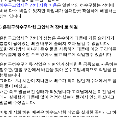
하수구고압세척 장비 사용 비용
은 일반적인 하수구뚫는 장비에
비해 다소 비쌀수 있지만 타업체가 실패한곳 확실하게 해결하는
장비 입니다
5.은평구하수구막힘 고압세척 장비 로 해결
은평구고압세척 장비의 성능은 우수하기 때문에 기름 슬러지가
층층이 쌓여있는 배관 내부에 슬러지 조차 남길 수 없답니다.
또한 전기방식 아니라 온수 물을 사용하기 때문에 어떤 구간이든
자유롭게 청소할 수도 있어서 쉽고 빠르게 작업할수 있습니다
은평구하수구역류 작업은 의뢰인과 상의한후 공동으로 사용하
횡주관, 맨홀 구간에서 배관을 찾아 온수고압세척으로 작업을 진
행햇습니다
그러다 보니 시간이 지나면서 배수가 되지 않던 개수대에서도 점
차 물이 빠졌고,
배관 속도 말끔해진 상태가 되었답니다.고객님께서는 이전 업체
에서 실패했기 때문에 많이 걱정하셨는데 뚫려서 안심하셨다고
말씀해 주셨습니다.
이렇게 저희 하림 배관은 하수도막힘 작업을 실패한 곳이라고 하