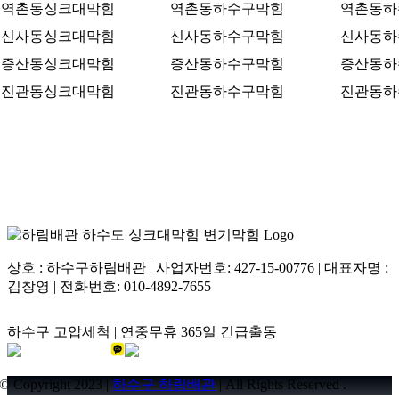
역촌동싱크대막힘
역촌동하수구막힘
역촌동하
신사동싱크대막힘
신사동하수구막힘
신사동하
증산동싱크대막힘
증산동하수구막힘
증산동하
진관동싱크대막힘
진관동하수구막힘
진관동하
서울시 은평구 갈현로15길 53
상호 : 하수구하림배관 | 사업자번호: 427-15-00776 | 대표자명 :
김창영 | 전화번호: 010-4892-7655
하수구 고압세척 | 연중무휴 365일 긴급출동
© Copyright 2023 |
하수구 하림배관
| All Rights Reserved .