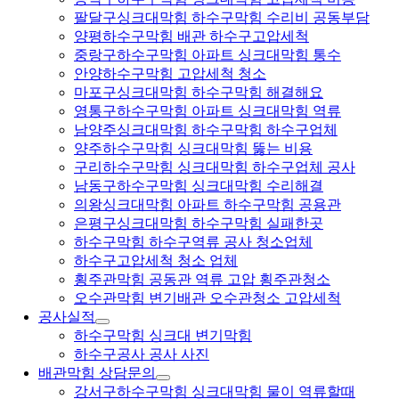
팔달구싱크대막힘 하수구막힘 수리비 공동부담
양평하수구막힘 배관 하수구고압세척
중랑구하수구막힘 아파트 싱크대막힘 통수
안양하수구막힘 고압세척 청소
마포구싱크대막힘 하수구막힘 해결해요
영통구하수구막힘 아파트 싱크대막힘 역류
남양주싱크대막힘 하수구막힘 하수구업체
양주하수구막힘 싱크대막힘 뚫는 비용
구리하수구막힘 싱크대막힘 하수구업체 공사
남동구하수구막힘 싱크대막힘 수리해결
의왕싱크대막힘 아파트 하수구막힘 공용관
은평구싱크대막힘 하수구막힘 실패한곳
하수구막힘 하수구역류 공사 청소업체
하수구고압세척 청소 업체
횡주관막힘 공동관 역류 고압 횡주관청소
오수관막힘 변기배관 오수관청소 고압세척
공사실적
하수구막힘 싱크대 변기막힘
하수구공사 공사 사진
배관막힘 상담문의
강서구하수구막힘 싱크대막힘 물이 역류할때