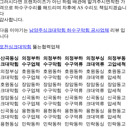
그러시다면 프랜차이즈가 아닌 하림 배관에 맡겨주시면착한 가
격으로 하수구수리를 해드리며 차후에 AS 수리도 책임지겠습니
다
감사합니다.
다음 이야기는
남양주싱크대막힘 하수구막힘 공사업체
리뷰 입
니다
포천싱크대막힘
뚫는협력업체
산곡동싱
의정부하
의정부하
의정부하
의정부싱
의정부동
크대막힘
수구업체
수구막힘
수구역류
크대역류
고압세척
의정부싱
호원동하
호원동하
호원동하
호원동싱
호원동고
크대막힘
수구업체
수구막힘
수구역류
크대역류
압세척
호원동싱
장암동하
장암동하
장암동하
장암동싱
장암동고
크대막힘
수구업체
수구막힘
수구역류
크대역류
압세척
장암동싱
신곡동하
신곡동하
신곡동하
신곡동싱
신곡동고
크대막힘
수구업체
수구막힘
수구역류
크대역류
압세척
신곡동싱
용현동하
용현동하
용현동하
용현동싱
용현동고
크대막힘
수구업체
수구막힘
수구역류
크대역류
압세척
용현동싱
민락동하
민락동하
민락동하
민락동싱
민락동고