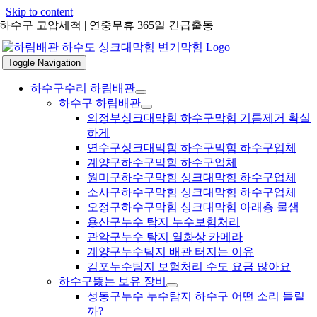
Skip to content
하수구 고압세척 | 연중무휴 365일 긴급출동
Toggle Navigation
하수구수리 하림배관
하수구 하림배관
의정부싱크대막힘 하수구막힘 기름제거 확실
하게
연수구싱크대막힘 하수구막힘 하수구업체
계양구하수구막힘 하수구업체
원미구하수구막힘 싱크대막힘 하수구업체
소사구하수구막힘 싱크대막힘 하수구업체
오정구하수구막힘 싱크대막힘 아래층 물샘
용산구누수 탐지 누수보험처리
관악구누수 탐지 열화상 카메라
계양구누수탐지 배관 터지는 이유
김포누수탐지 보험처리 수도 요금 많아요
하수구뚫는 보유 장비
성동구누수 누수탐지 하수구 어떤 소리 들릴
까?