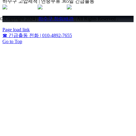
하수구 고압세척 | 연중무휴 365일 긴급출동
© Copyright 2024 |
하수구 하림배관
| All Rights Reserved .
Page load link
☎
긴급출동 전화 | 010-4892-7655
Go to Top