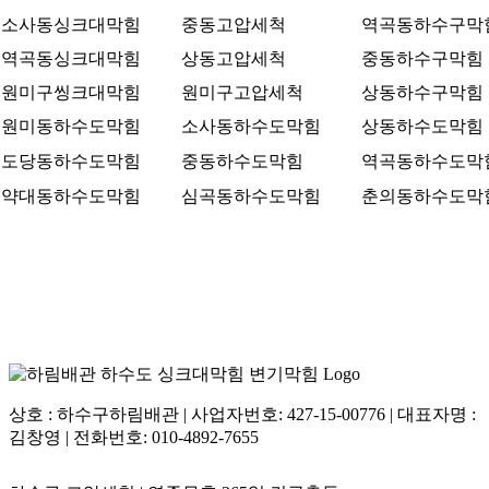
소사동싱크대막힘
중동고압세척
역곡동하수구막
역곡동싱크대막힘
상동고압세척
중동하수구막힘
원미구씽크대막힘
원미구고압세척
상동하수구막힘
원미동하수도막힘
소사동하수도막힘
상동하수도막힘
도당동하수도막힘
중동하수도막힘
역곡동하수도막
약대동하수도막힘
심곡동하수도막힘
춘의동하수도막
부천시 원미구 상동 395
상호 : 하수구하림배관 | 사업자번호: 427-15-00776 | 대표자명 :
김창영 | 전화번호: 010-4892-7655