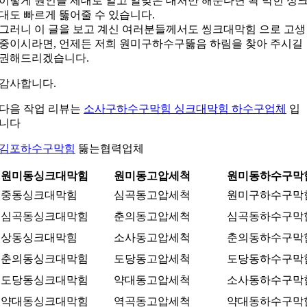
이렇게 원인을 제대로 알고 알맞은 대처만 해준다면 꽉 막힌 싱
대도 빠르게 뚫어줄 수 있습니다.
그러니 이 글을 보고 계신 여러분들께서도 씽크대막힘 으로 고생
중이시라면, 언제든 저희 원미구하수구뚫음 하림을 찾아 주시길
권해드리겠습니다.
감사합니다.
다음 작업 리뷰는
소사구하수구막힘 싱크대막힘 하수구업체
입
니다
김포하수구막힘
뚫는협력업체
원미동싱크대막힘
원미동고압세척
원미동하수구막
중동싱크대막힘
심곡동고압세척
원미구하수구막
심곡동싱크대막힘
춘의동고압세척
심곡동하수구막
상동싱크대막힘
소사동고압세척
춘의동하수구막
춘의동싱크대막힘
도당동고압세척
도당동하수구막
도당동싱크대막힘
약대동고압세척
소사동하수구막
약대동싱크대막힘
역곡동고압세척
약대동하수구막