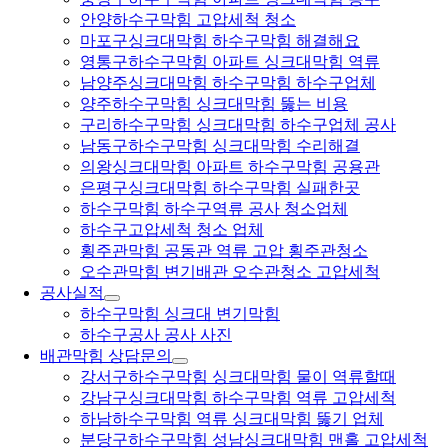
안양하수구막힘 고압세척 청소
마포구싱크대막힘 하수구막힘 해결해요
영통구하수구막힘 아파트 싱크대막힘 역류
남양주싱크대막힘 하수구막힘 하수구업체
양주하수구막힘 싱크대막힘 뚫는 비용
구리하수구막힘 싱크대막힘 하수구업체 공사
남동구하수구막힘 싱크대막힘 수리해결
의왕싱크대막힘 아파트 하수구막힘 공용관
은평구싱크대막힘 하수구막힘 실패한곳
하수구막힘 하수구역류 공사 청소업체
하수구고압세척 청소 업체
횡주관막힘 공동관 역류 고압 횡주관청소
오수관막힘 변기배관 오수관청소 고압세척
공사실적
하수구막힘 싱크대 변기막힘
하수구공사 공사 사진
배관막힘 상담문의
강서구하수구막힘 싱크대막힘 물이 역류할때
강남구싱크대막힘 하수구막힘 역류 고압세척
하남하수구막힘 역류 싱크대막힘 뚫기 업체
분당구하수구막힘 성남싱크대막힘 맨홀 고압세척