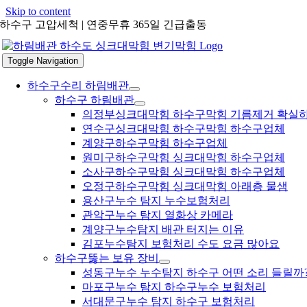
Skip to content
하수구 고압세척 | 연중무휴 365일 긴급출동
Toggle Navigation
하수구수리 하림배관
하수구 하림배관
의정부싱크대막힘 하수구막힘 기름제거 확실
연수구싱크대막힘 하수구막힘 하수구업체
계양구하수구막힘 하수구업체
원미구하수구막힘 싱크대막힘 하수구업체
소사구하수구막힘 싱크대막힘 하수구업체
오정구하수구막힘 싱크대막힘 아래층 물샘
용산구누수 탐지 누수보험처리
관악구누수 탐지 열화상 카메라
계양구누수탐지 배관 터지는 이유
김포누수탐지 보험처리 수도 요금 많아요
하수구뚫는 보유 장비
성동구누수 누수탐지 하수구 어떤 소리 들릴까
마포구누수 탐지 하수구누수 보험처리
서대문구누수 탐지 하수구 보험처리