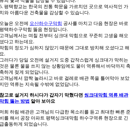
류의 꽃과 식물을 감상할 수 있습니다.
5. 평택향교는 한국의 전통 학문을 가르치던 곳으로 역사적인 가
치와 아름다운 건축물을 감상할 수 있습니다.
오늘은 오전에
오산하수구막힘
공사를 마치고 다음 현장은 바로
평택하수구막힘 뚫음 현장입니다.
고객님께서는 며칠 전부터 싱크대 막힘으로 꾸준히 고생을 해오
셨다고 하는데요.
막힘의 정도가 심하지 않았기 때문에 그대로 방치해 오셨다고 해
요.
그러다가 당일 오전에 설거지 도중 갑작스럽게 싱크대가 막히는
것은 물론 물을 쓰지 않는 상황임에도 물이 역류해서 바닥까지 
축하게 젖게 되었답니다.
고객님께서 깜짝 놀라시고 바로 걸레로 배관 쪽을 틀어막아 보았
지만 역류는 지속될 수밖에 없었답니다.
참고로 설거지 하시다가 갑자기 막혔다면
씽크대막힘 역류 배관
막힘 뚫는 방법
알아 보아요
저희 하림 배관은 고객님의 다급한 목소리를 듣고 최대한 빠른 
비를 해서 공장 아파트 평택싱크대막힘 하수구역류 현장으로 긴
급출동하게 되었습니다.