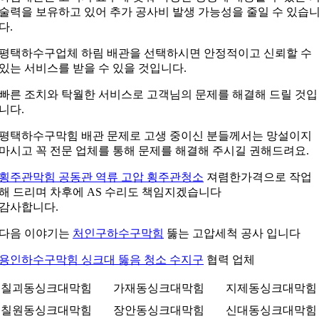
술력을 보유하고 있어 추가 공사비 발생 가능성을 줄일 수 있습
다.
평택하수구업체 하림 배관을 선택하시면 안정적이고 신뢰할 수
있는 서비스를 받을 수 있을 것입니다.
빠른 조치와 탁월한 서비스로 고객님의 문제를 해결해 드릴 것입
니다.
평택하수구막힘 배관 문제로 고생 중이신 분들께서는 망설이지
마시고 꼭 전문 업체를 통해 문제를 해결해 주시길 권해드려요.
횡주관막힘 공동관 역류 고압 횡주관청소
져렴한가격으로 작업
해 드리며 차후에 AS 수리도 책임지겠습니다
감사합니다.
다음 이야기는
처인구하수구막힘
뚫는 고압세척 공사 입니다
용인하수구막힘 싱크대 뚫음 청소 수지구
협력 업체
칠괴동싱크대막힘
가재동싱크대막힘
지제동싱크대막힘
칠원동싱크대막힘
장안동싱크대막힘
신대동싱크대막힘