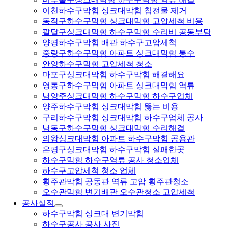
이천하수구막힘 싱크대막힘 침전물 제거
동작구하수구막힘 싱크대막힘 고압세척 비용
팔달구싱크대막힘 하수구막힘 수리비 공동부담
양평하수구막힘 배관 하수구고압세척
중랑구하수구막힘 아파트 싱크대막힘 통수
안양하수구막힘 고압세척 청소
마포구싱크대막힘 하수구막힘 해결해요
영통구하수구막힘 아파트 싱크대막힘 역류
남양주싱크대막힘 하수구막힘 하수구업체
양주하수구막힘 싱크대막힘 뚫는 비용
구리하수구막힘 싱크대막힘 하수구업체 공사
남동구하수구막힘 싱크대막힘 수리해결
의왕싱크대막힘 아파트 하수구막힘 공용관
은평구싱크대막힘 하수구막힘 실패한곳
하수구막힘 하수구역류 공사 청소업체
하수구고압세척 청소 업체
횡주관막힘 공동관 역류 고압 횡주관청소
오수관막힘 변기배관 오수관청소 고압세척
공사실적
하수구막힘 싱크대 변기막힘
하수구공사 공사 사진