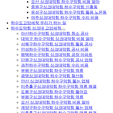
오산 싱크대막힘 하수구막힘 비용 얼마
중원구싱크대막힘 하수구막힘 신흥동
유성구싱크대막힘 하수구막힘 뚫음 노은동
여주싱크대막힘 하수구막힘 수리 비용
하수도고압세척 우리가 하는 일
하수도막힘 싱크대 고압세척
아산하수구막힘 싱크대막힘 청소 공사
대덕구 하수구막힘 싱크대막힘 비용 얼마
서북구하수구막힘 싱크대막힘 뚫음 공사
안성하수구막힘 싱크대막힘 공사 비용
평택하수구막힘 싱크대막힘 공장 아파트
단원구싱크대막힘 하수구막힘 공사 업체
과천하수구막힘 싱크대막힘 수리 비용
부평구싱크대막힘 하수구막힘 역류
광명싱크대막힘 하수구막힘 철산동
안산 싱크대막힘 하수구막힘 뚫는 업체
미추홀구싱크대막힘 하수구막힘 역류 해결
도봉구싱크대막힘 하수구막힘 뚫어요
부평구싱크대막힘 하수구막힘 역류
오산 싱크대막힘 하수구막힘 비용 얼마
계양구하수구막힘 싱크대막힘 뚫는 업체
미추홀구싱크대막힘 하수구막힘 역류 해결