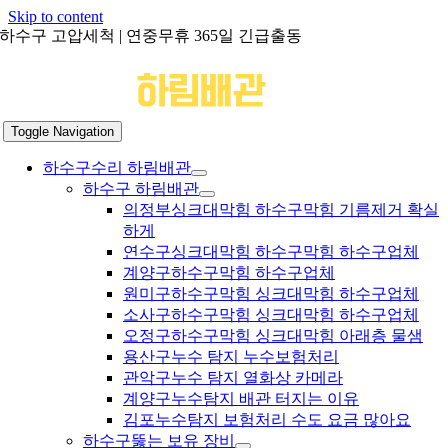
Skip to content
하수구 고압세척 | 연중무휴 365일 긴급출동
Toggle Navigation
하수구수리 하림배관
하수구 하림배관
의정부싱크대막힘 하수구막힘 기름제거 확실
하게
연수구싱크대막힘 하수구막힘 하수구업체
계양구하수구막힘 하수구업체
원미구하수구막힘 싱크대막힘 하수구업체
소사구하수구막힘 싱크대막힘 하수구업체
오정구하수구막힘 싱크대막힘 아래층 물샘
용산구누수 탐지 누수보험처리
관악구누수 탐지 열화상 카메라
계양구누수탐지 배관 터지는 이유
김포누수탐지 보험처리 수도 요금 많아요
하수구뚫는 보유 장비