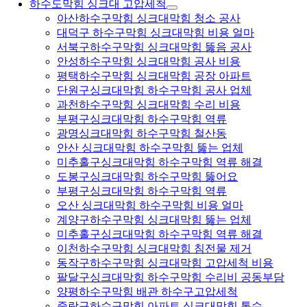
하수도막힘 싱크대 고압세척
아산하수구막힘 싱크대막힘 청소 공사
대덕구 하수구막힘 싱크대막힘 비용 얼마
서북구하수구막힘 싱크대막힘 뚫음 공사
안성하수구막힘 싱크대막힘 공사 비용
평택하수구막힘 싱크대막힘 공장 아파트
단원구싱크대막힘 하수구막힘 공사 업체
과천하수구막힘 싱크대막힘 수리 비용
부평구싱크대막힘 하수구막힘 역류
광명싱크대막힘 하수구막힘 철산동
안산 싱크대막힘 하수구막힘 뚫는 업체
미추홀구싱크대막힘 하수구막힘 역류 해결
도봉구싱크대막힘 하수구막힘 뚫어요
부평구싱크대막힘 하수구막힘 역류
오산 싱크대막힘 하수구막힘 비용 얼마
계양구하수구막힘 싱크대막힘 뚫는 업체
미추홀구싱크대막힘 하수구막힘 역류 해결
이천하수구막힘 싱크대막힘 침전물 제거
동작구하수구막힘 싱크대막힘 고압세척 비용
팔달구싱크대막힘 하수구막힘 수리비 공동부담
양평하수구막힘 배관 하수구고압세척
중랑구하수구막힘 아파트 싱크대막힘 통수