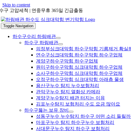
Skip to content
수구 고압세척 | 연중무휴 365일 긴급출동
Toggle Navigation
하수구수리 하림배관
하수구 하림배관
의정부싱크대막힘 하수구막힘 기름제거 확실
연수구싱크대막힘 하수구막힘 하수구업체
계양구하수구막힘 하수구업체
원미구하수구막힘 싱크대막힘 하수구업체
소사구하수구막힘 싱크대막힘 하수구업체
오정구하수구막힘 싱크대막힘 아래층 물샘
용산구누수 탐지 누수보험처리
관악구누수 탐지 열화상 카메라
계양구누수탐지 배관 터지는 이유
김포누수탐지 보험처리 수도 요금 많아요
하수구뚫는 보유 장비
성동구누수 누수탐지 하수구 어떤 소리 들릴까
마포구누수 탐지 하수구누수 보험처리
서대문구누수 탐지 하수구 보험처리