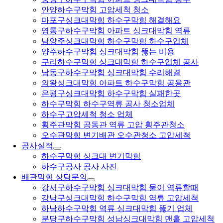
안양하수구막힘 고압세척 청소
마포구싱크대막힘 하수구막힘 해결해요
영통구하수구막힘 아파트 싱크대막힘 역류
남양주싱크대막힘 하수구막힘 하수구업체
양주하수구막힘 싱크대막힘 뚫는 비용
구리하수구막힘 싱크대막힘 하수구업체 공사
남동구하수구막힘 싱크대막힘 수리해결
의왕싱크대막힘 아파트 하수구막힘 공용관
은평구싱크대막힘 하수구막힘 실패한곳
하수구막힘 하수구역류 공사 청소업체
하수구고압세척 청소 업체
횡주관막힘 공동관 역류 고압 횡주관청소
오수관막힘 변기배관 오수관청소 고압세척
공사실적
하수구막힘 싱크대 변기막힘
하수구공사 공사 사진
배관막힘 상담문의
강서구하수구막힘 싱크대막힘 물이 역류할때
강남구싱크대막힘 하수구막힘 역류 고압세척
하남하수구막힘 역류 싱크대막힘 뚫기 업체
분당구하수구막힘 성남싱크대막힘 맨홀 고압세척