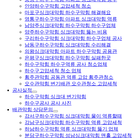
안양하수구막힘 고압세척 청소
마포구싱크대막힘 하수구막힘 해결해요
영통구하수구막힘 아파트 싱크대막힘 역류
남양주싱크대막힘 하수구막힘 하수구업체
양주하수구막힘 싱크대막힘 뚫는 비용
구리하수구막힘 싱크대막힘 하수구업체 공사
남동구하수구막힘 싱크대막힘 수리해결
의왕싱크대막힘 아파트 하수구막힘 공용관
은평구싱크대막힘 하수구막힘 실패한곳
하수구막힘 하수구역류 공사 청소업체
하수구고압세척 청소 업체
횡주관막힘 공동관 역류 고압 횡주관청소
오수관막힘 변기배관 오수관청소 고압세척
공사실적
하수구막힘 싱크대 변기막힘
하수구공사 공사 사진
배관막힘 상담문의
강서구하수구막힘 싱크대막힘 물이 역류할때
강남구싱크대막힘 하수구막힘 역류 고압세척
하남하수구막힘 역류 싱크대막힘 뚫기 업체
분당구하수구막힘 성남싱크대막힘 맨홀 고압세척