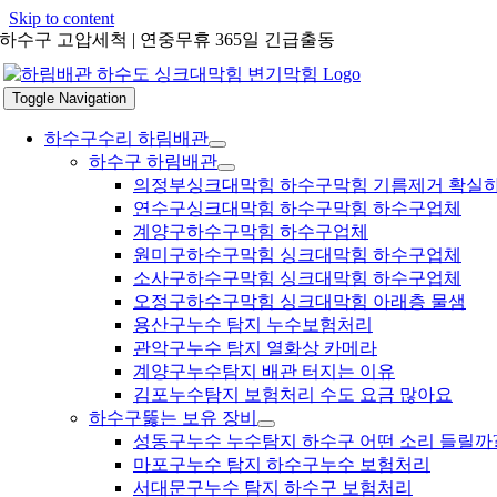
Skip to content
하수구 고압세척 | 연중무휴 365일 긴급출동
Toggle Navigation
하수구수리 하림배관
하수구 하림배관
의정부싱크대막힘 하수구막힘 기름제거 확실
연수구싱크대막힘 하수구막힘 하수구업체
계양구하수구막힘 하수구업체
원미구하수구막힘 싱크대막힘 하수구업체
소사구하수구막힘 싱크대막힘 하수구업체
오정구하수구막힘 싱크대막힘 아래층 물샘
용산구누수 탐지 누수보험처리
관악구누수 탐지 열화상 카메라
계양구누수탐지 배관 터지는 이유
김포누수탐지 보험처리 수도 요금 많아요
하수구뚫는 보유 장비
성동구누수 누수탐지 하수구 어떤 소리 들릴까
마포구누수 탐지 하수구누수 보험처리
서대문구누수 탐지 하수구 보험처리