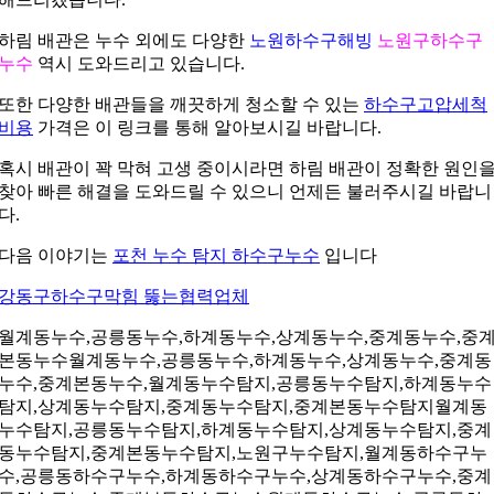
하림 배관은 누수 외에도 다양한
노원하수구해빙
노원구하수구
누수
역시 도와드리고 있습니다.
또한 다양한 배관들을 깨끗하게 청소할 수 있는
하수구고압세척
비용
가격은 이 링크를 통해 알아보시길 바랍니다.
혹시 배관이 꽉 막혀 고생 중이시라면 하림 배관이 정확한 원인
찾아 빠른 해결을 도와드릴 수 있으니 언제든 불러주시길 바랍니
다.
다음 이야기는
포천 누수 탐지 하수구누수
입니다
강동구하수구막힘 뚫는협력업체
월계동누수,공릉동누수,하계동누수,상계동누수,중계동누수,중
본동누수월계동누수,공릉동누수,하계동누수,상계동누수,중계동
누수,중계본동누수,월계동누수탐지,공릉동누수탐지,하계동누수
탐지,상계동누수탐지,중계동누수탐지,중계본동누수탐지월계동
누수탐지,공릉동누수탐지,하계동누수탐지,상계동누수탐지,중계
동누수탐지,중계본동누수탐지,노원구누수탐지,월계동하수구누
수,공릉동하수구누수,하계동하수구누수,상계동하수구누수,중계