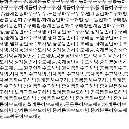
동하수구누수,중계본동하수구누수월계동하수구누수,공릉동하
수구누수,하계동하수구누수,상계동하수구누수,중계동하수구누
수,중계본동하수구누수,노원구하수구누수,월계동언하수구해빙,
공릉동언하수구해빙,하계동언하수구해빙,상계동언하수구해빙,
중계동언하수구해빙,중계본동언하수구해빙월계동언하수구해
빙,공릉동언하수구해빙,하계동언하수구해빙,상계동언하수구해
빙,중계동언하수구해빙,중계본동언하수구해빙,노원구언하수구
해빙,월계동언하수도해빙,공릉동언하수도해빙,하계동언하수도
해빙,상계동언하수도해빙,중계동언하수도해빙,중계본동언하수
도해빙월계동언하수도해빙,공릉동언하수도해빙,하계동언하수
도해빙,상계동언하수도해빙,중계동언하수도해빙,중계본동언하
수도해빙,노원구언하수도해빙,월계동하수구해빙,공릉동하수구
해빙,하계동하수구해빙,상계동하수구해빙,중계동하수구해빙,중
계본동하수구해빙월계동하수구해빙,공릉동하수구해빙,하계동
하수구해빙,상계동하수구해빙,중계동하수구해빙,중계본동하수
구해빙,노원구하수구해빙,월계동하수도해빙,공릉동하수도해빙,
하계동하수도해빙,상계동하수도해빙,중계동하수도해빙,중계본
동하수도해빙월계동하수도해빙,공릉동하수도해빙,하계동하수
도해빙,상계동하수도해빙,중계동하수도해빙,중계본동하수도해
빙,노원구하수도해빙