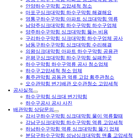
안양하수구막힘 고압세척 청소
마포구싱크대막힘 하수구막힘 해결해요
영통구하수구막힘 아파트 싱크대막힘 역류
남양주싱크대막힘 하수구막힘 하수구업체
양주하수구막힘 싱크대막힘 뚫는 비용
구리하수구막힘 싱크대막힘 하수구업체 공사
남동구하수구막힘 싱크대막힘 수리해결
의왕싱크대막힘 아파트 하수구막힘 공용관
은평구싱크대막힘 하수구막힘 실패한곳
하수구막힘 하수구역류 공사 청소업체
하수구고압세척 청소 업체
횡주관막힘 공동관 역류 고압 횡주관청소
오수관막힘 변기배관 오수관청소 고압세척
공사실적
하수구막힘 싱크대 변기막힘
하수구공사 공사 사진
배관막힘 상담문의
강서구하수구막힘 싱크대막힘 물이 역류할때
강남구싱크대막힘 하수구막힘 역류 고압세척
하남하수구막힘 역류 싱크대막힘 뚫기 업체
분당구하수구막힘 성남싱크대막힘 맨홀 고압세척