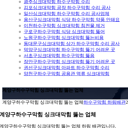
광주싱크대막힘 하수구막힘 수리
김포싱크대막힘 공장 하수구막힘 수리 공사
일산싱크대막힘 하수구막힘 수리 공사업체
용산구싱크대막힘 식당 하수구막힘 약품 안돼요
이천하수구막힘 싱크대막힘 침전물 제거
구로구하수구막힘 식당 싱크대막힘 뚫어
노원구하수구막힘 싱크대막힘 뚫는비용
동대문구싱크대막힘 상가 하수구막힘 수리 공사
덕양구싱크대막힘 하수구막힘 뚫기 어려운 곳
서초구싱크대막힘 하수구막힘 뚫음
장안구하수구막힘 싱크대막힘 뚫기 어려운 곳
권선구싱크대막힘 아파트 하수구막힘 수리
양천구하수구막힘 공용관 역류 싱크대막힘
계양구하수구막힘 싱크대막힘 뚫는 업체
계양구하수구막힘 싱크대막힘 뚫는 업체
하수구막힘 하림배관
2
계양구하수구막힘 싱크대막힘 뚫는 업체
계양구하수구막힘 싱크대막힘 뚫는 업체 하림 배관입니다.