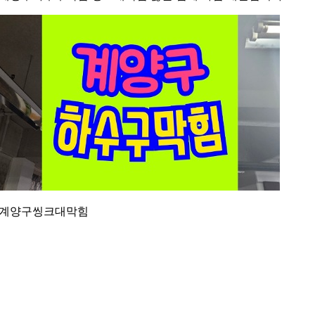
계양구씽크대막힘