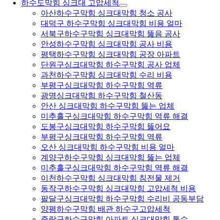
하수도막힘 싱크대 고압세척
아산하수구막힘 싱크대막힘 청소 공사
대덕구 하수구막힘 싱크대막힘 비용 얼마
서북구하수구막힘 싱크대막힘 뚫음 공사
안성하수구막힘 싱크대막힘 공사 비용
평택하수구막힘 싱크대막힘 공장 아파트
단원구싱크대막힘 하수구막힘 공사 업체
과천하수구막힘 싱크대막힘 수리 비용
부평구싱크대막힘 하수구막힘 역류
광명싱크대막힘 하수구막힘 철산동
안산 싱크대막힘 하수구막힘 뚫는 업체
미추홀구싱크대막힘 하수구막힘 역류 해결
도봉구싱크대막힘 하수구막힘 뚫어요
부평구싱크대막힘 하수구막힘 역류
오산 싱크대막힘 하수구막힘 비용 얼마
계양구하수구막힘 싱크대막힘 뚫는 업체
미추홀구싱크대막힘 하수구막힘 역류 해결
이천하수구막힘 싱크대막힘 침전물 제거
동작구하수구막힘 싱크대막힘 고압세척 비용
팔달구싱크대막힘 하수구막힘 수리비 공동부담
양평하수구막힘 배관 하수구고압세척
중랑구하수구막힘 아파트 싱크대막힘 통수