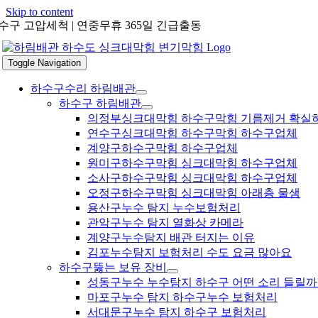
Skip to content
수구 고압세척 | 연중무휴 365일 긴급출동
Toggle Navigation
하수구수리 하림배관
하수구 하림배관
의정부싱크대막힘 하수구막힘 기름제거 확실
연수구싱크대막힘 하수구막힘 하수구업체
계양구하수구막힘 하수구업체
원미구하수구막힘 싱크대막힘 하수구업체
소사구하수구막힘 싱크대막힘 하수구업체
오정구하수구막힘 싱크대막힘 아래층 물샘
용산구누수 탐지 누수보험처리
관악구누수 탐지 열화상 카메라
계양구누수탐지 배관 터지는 이유
김포누수탐지 보험처리 수도 요금 많아요
하수구뚫는 보유 장비
성동구누수 누수탐지 하수구 어떤 소리 들릴까
마포구누수 탐지 하수구누수 보험처리
서대문구누수 탐지 하수구 보험처리