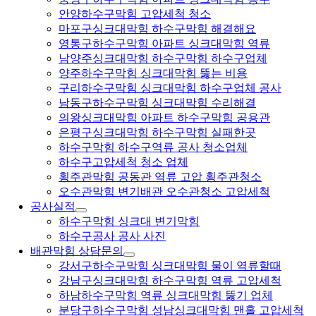
안양하수구막힘 고압세척 청소
마포구싱크대막힘 하수구막힘 해결해요
영통구하수구막힘 아파트 싱크대막힘 역류
남양주싱크대막힘 하수구막힘 하수구업체
양주하수구막힘 싱크대막힘 뚫는 비용
구리하수구막힘 싱크대막힘 하수구업체 공사
남동구하수구막힘 싱크대막힘 수리해결
의왕싱크대막힘 아파트 하수구막힘 공용관
은평구싱크대막힘 하수구막힘 실패한곳
하수구막힘 하수구역류 공사 청소업체
하수구고압세척 청소 업체
횡주관막힘 공동관 역류 고압 횡주관청소
오수관막힘 변기배관 오수관청소 고압세척
공사실적
하수구막힘 싱크대 변기막힘
하수구공사 공사 사진
배관막힘 상담문의
강서구하수구막힘 싱크대막힘 물이 역류할때
강남구싱크대막힘 하수구막힘 역류 고압세척
하남하수구막힘 역류 싱크대막힘 뚫기 업체
분당구하수구막힘 성남싱크대막힘 맨홀 고압세척