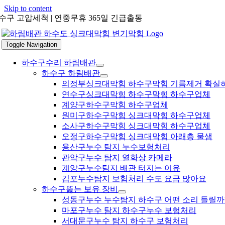
Skip to content
수구 고압세척 | 연중무휴 365일 긴급출동
Toggle Navigation
하수구수리 하림배관
하수구 하림배관
의정부싱크대막힘 하수구막힘 기름제거 확실
연수구싱크대막힘 하수구막힘 하수구업체
계양구하수구막힘 하수구업체
원미구하수구막힘 싱크대막힘 하수구업체
소사구하수구막힘 싱크대막힘 하수구업체
오정구하수구막힘 싱크대막힘 아래층 물샘
용산구누수 탐지 누수보험처리
관악구누수 탐지 열화상 카메라
계양구누수탐지 배관 터지는 이유
김포누수탐지 보험처리 수도 요금 많아요
하수구뚫는 보유 장비
성동구누수 누수탐지 하수구 어떤 소리 들릴까
마포구누수 탐지 하수구누수 보험처리
서대문구누수 탐지 하수구 보험처리