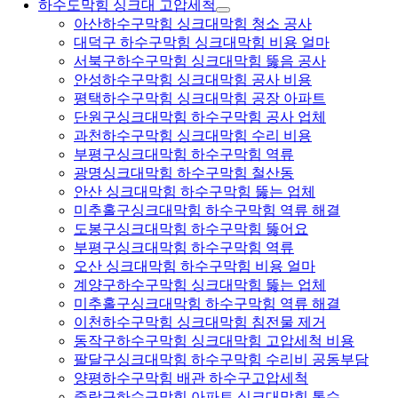
하수도막힘 싱크대 고압세척
아산하수구막힘 싱크대막힘 청소 공사
대덕구 하수구막힘 싱크대막힘 비용 얼마
서북구하수구막힘 싱크대막힘 뚫음 공사
안성하수구막힘 싱크대막힘 공사 비용
평택하수구막힘 싱크대막힘 공장 아파트
단원구싱크대막힘 하수구막힘 공사 업체
과천하수구막힘 싱크대막힘 수리 비용
부평구싱크대막힘 하수구막힘 역류
광명싱크대막힘 하수구막힘 철산동
안산 싱크대막힘 하수구막힘 뚫는 업체
미추홀구싱크대막힘 하수구막힘 역류 해결
도봉구싱크대막힘 하수구막힘 뚫어요
부평구싱크대막힘 하수구막힘 역류
오산 싱크대막힘 하수구막힘 비용 얼마
계양구하수구막힘 싱크대막힘 뚫는 업체
미추홀구싱크대막힘 하수구막힘 역류 해결
이천하수구막힘 싱크대막힘 침전물 제거
동작구하수구막힘 싱크대막힘 고압세척 비용
팔달구싱크대막힘 하수구막힘 수리비 공동부담
양평하수구막힘 배관 하수구고압세척
중랑구하수구막힘 아파트 싱크대막힘 통수