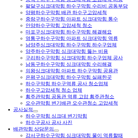
팔달구싱크대막힘 하수구막힘 수리비 공동부담
양평하수구막힘 배관 하수구고압세척
중랑구하수구막힘 아파트 싱크대막힘 통수
안양하수구막힘 고압세척 청소
마포구싱크대막힘 하수구막힘 해결해요
영통구하수구막힘 아파트 싱크대막힘 역류
남양주싱크대막힘 하수구막힘 하수구업체
양주하수구막힘 싱크대막힘 뚫는 비용
구리하수구막힘 싱크대막힘 하수구업체 공사
남동구하수구막힘 싱크대막힘 수리해결
의왕싱크대막힘 아파트 하수구막힘 공용관
은평구싱크대막힘 하수구막힘 실패한곳
하수구막힘 하수구역류 공사 청소업체
하수구고압세척 청소 업체
횡주관막힘 공동관 역류 고압 횡주관청소
오수관막힘 변기배관 오수관청소 고압세척
공사실적
하수구막힘 싱크대 변기막힘
하수구공사 공사 사진
배관막힘 상담문의
강서구하수구막힘 싱크대막힘 물이 역류할때