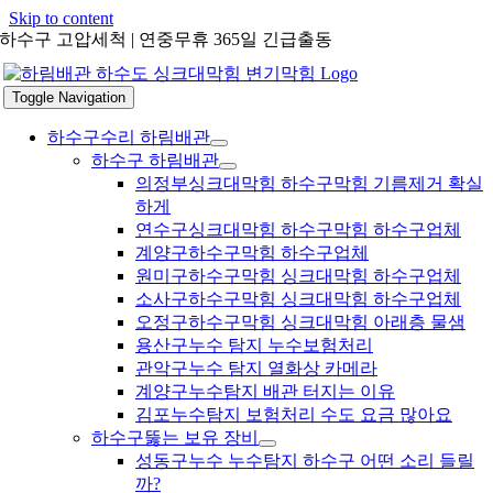
Skip to content
하수구 고압세척 | 연중무휴 365일 긴급출동
Toggle Navigation
하수구수리 하림배관
하수구 하림배관
의정부싱크대막힘 하수구막힘 기름제거 확실
하게
연수구싱크대막힘 하수구막힘 하수구업체
계양구하수구막힘 하수구업체
원미구하수구막힘 싱크대막힘 하수구업체
소사구하수구막힘 싱크대막힘 하수구업체
오정구하수구막힘 싱크대막힘 아래층 물샘
용산구누수 탐지 누수보험처리
관악구누수 탐지 열화상 카메라
계양구누수탐지 배관 터지는 이유
김포누수탐지 보험처리 수도 요금 많아요
하수구뚫는 보유 장비
성동구누수 누수탐지 하수구 어떤 소리 들릴
까?