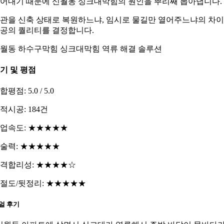
어내기 때문에 신월동 싱크대막힘의 원인을 뿌리째 뽑아냅니다.
관을 신축 상태로 복원하느냐, 임시로 물길만 열어주느냐의 차
공의 퀄리티를 결정합니다.
월동 하수구막힘 싱크대막힘 역류 해결 솔루션
기 및 평점
합평점: 5.0 / 5.0
적시공: 184건
업속도: ★★★★★
술력: ★★★★★
격합리성: ★★★★☆
절도/뒷정리: ★★★★★
얼 후기