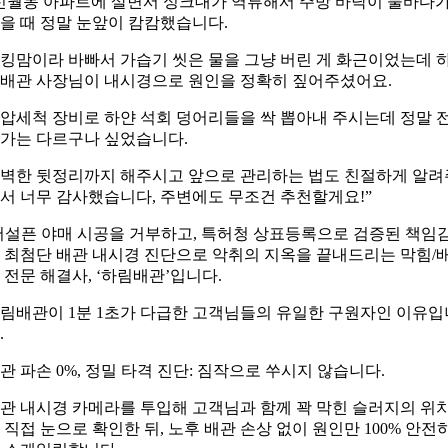
신월동 아파트에 살면서 싱크대가 역류해서 주방 바닥이 물바다
을 때 정말 눈앞이 캄캄했습니다.
킹맘이라 바빠서 가습기 씻은 물을 그냥 버린 게 화근이었는데 
배관 사장님이 내시경으로 원인을 정확히 짚어주셨어요.
압세척 장비로 하얀 석회 덩어리들을 싹 뽑아내 주시는데 정말 
가는 다르구나 싶었습니다.
벽한 뒷정리까지 해주시고 앞으로 관리하는 법도 친절하게 알려
서 너무 감사했습니다, 주변에도 무조건 추천할게요!”
어설픈 야매 시공을 거부하고, 특허청 상표등록으로 검증된 책임
 최첨단 배관 내시경 진단으로 악취의 지옥을 끝내드리는 막힘/
 전문 해결사, ‘하림배관’입니다.
림배관이 1분 1초가 다급한 고객님들의 유일한 구원자인 이유입
.
관 파손 0%, 정밀 타격 진단: 짐작으로 쑤시지 않습니다.
관 내시경 카메라를 투입해 고객님과 함께 꽉 막힌 슬러지의 위
 직접 눈으로 확인한 뒤, 노후 배관 손상 없이 원인만 100% 안전