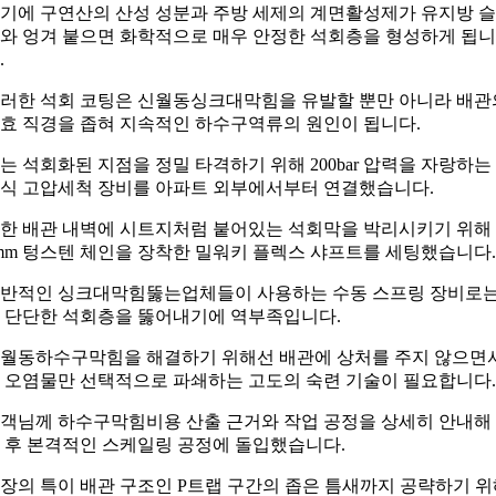
기에 구연산의 산성 성분과 주방 세제의 계면활성제가 유지방 
와 엉겨 붙으면 화학적으로 매우 안정한 석회층을 형성하게 됩니
.
러한 석회 코팅은 신월동싱크대막힘을 유발할 뿐만 아니라 배관
효 직경을 좁혀 지속적인 하수구역류의 원인이 됩니다.
는 석회화된 지점을 정밀 타격하기 위해 200bar 압력을 자랑하는
식 고압세척 장비를 아파트 외부에서부터 연결했습니다.
한 배관 내벽에 시트지처럼 붙어있는 석회막을 박리시키기 위해
mm 텅스텐 체인을 장착한 밀워키 플렉스 샤프트를 세팅했습니다.
반적인 싱크대막힘뚫는업체들이 사용하는 수동 스프링 장비로
 단단한 석회층을 뚫어내기에 역부족입니다.
월동하수구막힘을 해결하기 위해선 배관에 상처를 주지 않으면
 오염물만 선택적으로 파쇄하는 고도의 숙련 기술이 필요합니다.
객님께 하수구막힘비용 산출 근거와 작업 공정을 상세히 안내해
 후 본격적인 스케일링 공정에 돌입했습니다.
장의 특이 배관 구조인 P트랩 구간의 좁은 틈새까지 공략하기 위