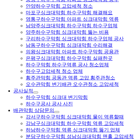
안양하수구막힘 고압세척 청소
마포구싱크대막힘 하수구막힘 해결해요
영통구하수구막힘 아파트 싱크대막힘 역류
남양주싱크대막힘 하수구막힘 하수구업체
양주하수구막힘 싱크대막힘 뚫는 비용
구리하수구막힘 싱크대막힘 하수구업체 공사
남동구하수구막힘 싱크대막힘 수리해결
의왕싱크대막힘 아파트 하수구막힘 공용관
은평구싱크대막힘 하수구막힘 실패한곳
하수구막힘 하수구역류 공사 청소업체
하수구고압세척 청소 업체
횡주관막힘 공동관 역류 고압 횡주관청소
오수관막힘 변기배관 오수관청소 고압세척
공사실적
하수구막힘 싱크대 변기막힘
하수구공사 공사 사진
배관막힘 상담문의
강서구하수구막힘 싱크대막힘 물이 역류할때
강남구싱크대막힘 하수구막힘 역류 고압세척
하남하수구막힘 역류 싱크대막힘 뚫기 업체
분당구하수구막힘 성남싱크대막힘 맨홀 고압세척