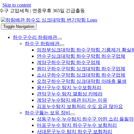
Skip to content
수구 고압세척 | 연중무휴 365일 긴급출동
Toggle Navigation
하수구수리 하림배관
하수구 하림배관
의정부싱크대막힘 하수구막힘 기름제거 확실
연수구싱크대막힘 하수구막힘 하수구업체
계양구하수구막힘 하수구업체
원미구하수구막힘 싱크대막힘 하수구업체
소사구하수구막힘 싱크대막힘 하수구업체
오정구하수구막힘 싱크대막힘 아래층 물샘
용산구누수 탐지 누수보험처리
관악구누수 탐지 열화상 카메라
계양구누수탐지 배관 터지는 이유
김포누수탐지 보험처리 수도 요금 많아요
하수구뚫는 보유 장비
성동구누수 누수탐지 하수구 어떤 소리 들릴까
마포구누수 탐지 하수구누수 보험처리
서대문구누수 탐지 하수구 보험처리