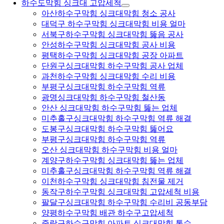
하수도막힘 싱크대 고압세척
아산하수구막힘 싱크대막힘 청소 공사
대덕구 하수구막힘 싱크대막힘 비용 얼마
서북구하수구막힘 싱크대막힘 뚫음 공사
안성하수구막힘 싱크대막힘 공사 비용
평택하수구막힘 싱크대막힘 공장 아파트
단원구싱크대막힘 하수구막힘 공사 업체
과천하수구막힘 싱크대막힘 수리 비용
부평구싱크대막힘 하수구막힘 역류
광명싱크대막힘 하수구막힘 철산동
안산 싱크대막힘 하수구막힘 뚫는 업체
미추홀구싱크대막힘 하수구막힘 역류 해결
도봉구싱크대막힘 하수구막힘 뚫어요
부평구싱크대막힘 하수구막힘 역류
오산 싱크대막힘 하수구막힘 비용 얼마
계양구하수구막힘 싱크대막힘 뚫는 업체
미추홀구싱크대막힘 하수구막힘 역류 해결
이천하수구막힘 싱크대막힘 침전물 제거
동작구하수구막힘 싱크대막힘 고압세척 비용
팔달구싱크대막힘 하수구막힘 수리비 공동부담
양평하수구막힘 배관 하수구고압세척
중랑구하수구막힘 아파트 싱크대막힘 통수