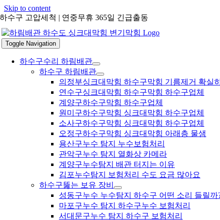
Skip to content
하수구 고압세척 | 연중무휴 365일 긴급출동
Toggle Navigation
하수구수리 하림배관
하수구 하림배관
의정부싱크대막힘 하수구막힘 기름제거 확실
연수구싱크대막힘 하수구막힘 하수구업체
계양구하수구막힘 하수구업체
원미구하수구막힘 싱크대막힘 하수구업체
소사구하수구막힘 싱크대막힘 하수구업체
오정구하수구막힘 싱크대막힘 아래층 물샘
용산구누수 탐지 누수보험처리
관악구누수 탐지 열화상 카메라
계양구누수탐지 배관 터지는 이유
김포누수탐지 보험처리 수도 요금 많아요
하수구뚫는 보유 장비
성동구누수 누수탐지 하수구 어떤 소리 들릴까
마포구누수 탐지 하수구누수 보험처리
서대문구누수 탐지 하수구 보험처리