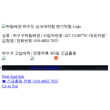
상호 : 하수구하림배관 | 사업자번호: 427-15-00776 | 대표자명 :
김창영 | 전화번호: 010-4892-7655
하수구 고압세척 | 연중무휴 365일 긴급출동
© Copyright 2026 |
하수구 하림배관
| All Rights Reserved .
Page load link
☎
긴급출동 전화 | 010-4892-7655
Go to Top