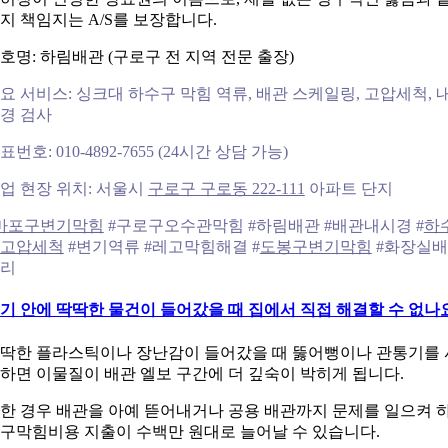
지 책임지는 A/S를 보장합니다.
호명: 하림배관 (구로구 전 지역 전문 출장)
요 서비스: 싱크대 하수구 막힘 역류, 배관 스케일링, 고압세척, 
경 검사
표번호: 010-4892-7655 (24시간 상담 가능)
업 현장 위치: 서울시
구로구 구로동 222-111
아파트 단지
마포구변기막힘
#구로구오수관막힘 #하림배관 #배관내시경 #
하
고압세척
#변기역류 #레고막힘해결 #
도봉구변기막힘
#화장실
리
기 안에 딱딱한 물건이 들어갔을 때 집에서 직접 해결할 수 없나
딱한 플라스틱이나 장난감이 들어갔을 때 뚫어뻥이나 관통기를 
하면 이물질이 배관 엘보 구간에 더 깊숙이 박히게 됩니다.
한 경우 배관을 아예 뜯어내거나 공용 배관까지 문제를 일으켜 
구막힘비용 지출이 수백만 원대로 늘어날 수 있습니다.