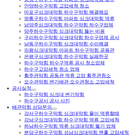
안양하수구막힘 고압세척 청소
마포구싱크대막힘 하수구막힘 해결해요
영통구하수구막힘 아파트 싱크대막힘 역류
남양주싱크대막힘 하수구막힘 하수구업체
양주하수구막힘 싱크대막힘 뚫는 비용
구리하수구막힘 싱크대막힘 하수구업체 공사
남동구하수구막힘 싱크대막힘 수리해결
의왕싱크대막힘 아파트 하수구막힘 공용관
은평구싱크대막힘 하수구막힘 실패한곳
하수구막힘 하수구역류 공사 청소업체
하수구고압세척 청소 업체
횡주관막힘 공동관 역류 고압 횡주관청소
오수관막힘 변기배관 오수관청소 고압세척
공사실적
하수구막힘 싱크대 변기막힘
하수구공사 공사 사진
배관막힘 상담문의
강서구하수구막힘 싱크대막힘 물이 역류할때
강남구싱크대막힘 하수구막힘 역류 고압세척
하남하수구막힘 역류 싱크대막힘 뚫기 업체
분당구하수구막힘 성남싱크대막힘 맨홀 고압세척