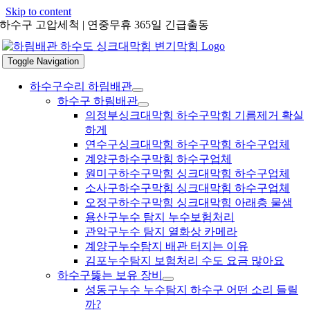
Skip to content
하수구 고압세척 | 연중무휴 365일 긴급출동
Toggle Navigation
하수구수리 하림배관
하수구 하림배관
의정부싱크대막힘 하수구막힘 기름제거 확실
하게
연수구싱크대막힘 하수구막힘 하수구업체
계양구하수구막힘 하수구업체
원미구하수구막힘 싱크대막힘 하수구업체
소사구하수구막힘 싱크대막힘 하수구업체
오정구하수구막힘 싱크대막힘 아래층 물샘
용산구누수 탐지 누수보험처리
관악구누수 탐지 열화상 카메라
계양구누수탐지 배관 터지는 이유
김포누수탐지 보험처리 수도 요금 많아요
하수구뚫는 보유 장비
성동구누수 누수탐지 하수구 어떤 소리 들릴
까?