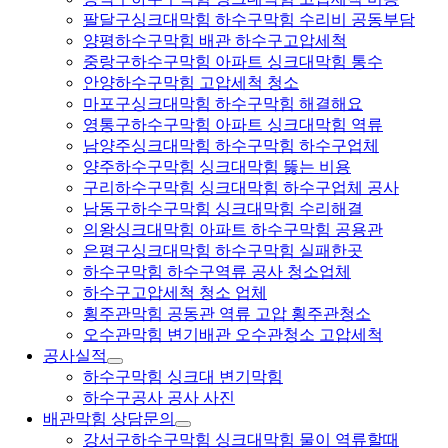
팔달구싱크대막힘 하수구막힘 수리비 공동부담
양평하수구막힘 배관 하수구고압세척
중랑구하수구막힘 아파트 싱크대막힘 통수
안양하수구막힘 고압세척 청소
마포구싱크대막힘 하수구막힘 해결해요
영통구하수구막힘 아파트 싱크대막힘 역류
남양주싱크대막힘 하수구막힘 하수구업체
양주하수구막힘 싱크대막힘 뚫는 비용
구리하수구막힘 싱크대막힘 하수구업체 공사
남동구하수구막힘 싱크대막힘 수리해결
의왕싱크대막힘 아파트 하수구막힘 공용관
은평구싱크대막힘 하수구막힘 실패한곳
하수구막힘 하수구역류 공사 청소업체
하수구고압세척 청소 업체
횡주관막힘 공동관 역류 고압 횡주관청소
오수관막힘 변기배관 오수관청소 고압세척
공사실적
하수구막힘 싱크대 변기막힘
하수구공사 공사 사진
배관막힘 상담문의
강서구하수구막힘 싱크대막힘 물이 역류할때