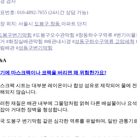
경 검사
표번호: 010-4892-7655 (24시간 상담 가능)
장 위치: 서울시
도봉구 창동
아파트 단지
도봉구변기막힘
#도봉구오수관막힘 #창동하수구역류 #변기이물
거 #화장실배관막힘 #배관내시경 #
성동구하수구역류 고압세척
림배관 #
성동구변기막힘
&A
기에 마스크팩이나 코팩을 버리면 왜 위험한가요?
스크팩 시트는 대부분 레이온이나 합성 섬유로 제작되어 물에 
해되지 않습니다.
러한 재질은 배관 내부에 그물망처럼 얽혀 다른 배설물이나 요
잡아 거대한 장벽을 형성합니다.
국 도봉구 변기막힘 같은 심각한 역류를 유발하며, 일반 관통기