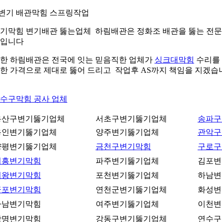
.변기 배관막힘 스프링작업
기막힘 변기배관 뚫는업체 하림배관은 정화조 배관을 뚫는 전
입니다
한 하림배관은 전국에 잇는 믿음직한 업체가
싱크대막힘
수리를
한 가격으로 제대로 뚫어 드리고 작업후 AS까지 책임을 지겠습
수구막힘 공사 업체
용산구변기뚫기업체
서초구변기뚫기업체
송파구
용인변기뚫기업체
양주변기뚫기업체
관악구
양평변기뚫기업체
금천구변기막힘
구로구
시흥변기막힘
파주변기뚫기업체
김포변
의왕변기막힘
포천변기뚫기업체
하남변
군포변기막힘
연천군변기뚫기업체
화성변
하남변기막힘
여주변기뚫기업체
이천변
광명변기막힘
강동구변기뚫기업체
연수구