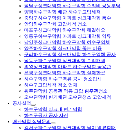
팔달구싱크대막힘 하수구막힘 수리비 공동부담
양평하수구막힘 배관 하수구고압세척
중랑구하수구막힘 아파트 싱크대막힘 통수
안양하수구막힘 고압세척 청소
마포구싱크대막힘 하수구막힘 해결해요
영통구하수구막힘 아파트 싱크대막힘 역류
남양주싱크대막힘 하수구막힘 하수구업체
양주하수구막힘 싱크대막힘 뚫는 비용
구리하수구막힘 싱크대막힘 하수구업체 공사
남동구하수구막힘 싱크대막힘 수리해결
의왕싱크대막힘 아파트 하수구막힘 공용관
은평구싱크대막힘 하수구막힘 실패한곳
하수구막힘 하수구역류 공사 청소업체
하수구고압세척 청소 업체
횡주관막힘 공동관 역류 고압 횡주관청소
오수관막힘 변기배관 오수관청소 고압세척
공사실적
하수구막힘 싱크대 변기막힘
하수구공사 공사 사진
배관막힘 상담문의
강서구하수구막힘 싱크대막힘 물이 역류할때