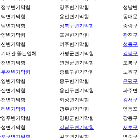
의정부변기막힘
양주변기막힘
성남변
평택변기막힘
용인변기막힘
동대문
성남변기막힘
성북구변기막힘
중랑구
안양변기막힘
포천변기막힘
광진구
오산변기막힘
여주변기막힘
성동구
변기배관 뚫는업체
가평군변기막힘
강북구
과천변기막힘
연천군변기막힘
도봉구
동두천변기막힘
종로구변기막힘
노원구
고양변기막힘
중구변기막힘
은평구
안산변기막힘
용산구변기막힘
파주변
부천변기막힘
화성변기막힘
강서구
구리변기막힘
광주변기막힘
영등포
남양주변기막힘
양평군변기막힘
강동구
안성변기막힘
강남구변기막힘
서초구
마포구변기막힘
김포변기막힘
연수구