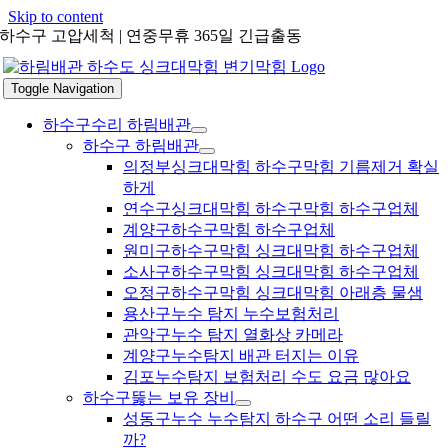
Skip to content
하수구 고압세척 | 연중무휴 365일 긴급출동
Toggle Navigation
하수구수리 하림배관
하수구 하림배관
의정부싱크대막힘 하수구막힘 기름제거 확실
하게
연수구싱크대막힘 하수구막힘 하수구업체
계양구하수구막힘 하수구업체
원미구하수구막힘 싱크대막힘 하수구업체
소사구하수구막힘 싱크대막힘 하수구업체
오정구하수구막힘 싱크대막힘 아래층 물샘
용산구누수 탐지 누수보험처리
관악구누수 탐지 열화상 카메라
계양구누수탐지 배관 터지는 이유
김포누수탐지 보험처리 수도 요금 많아요
하수구뚫는 보유 장비
성동구누수 누수탐지 하수구 어떤 소리 들릴
까?