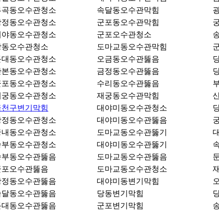
부곡동오수관청소
속달동오수관막힘
당정동오수관청소
군포동오수관막힘
대야동오수관청소
군포오수관청소
당동오수관청소
도마교동오수관막힘
둔대동오수관청소
오금동오수관뚫음
산본동오수관청소
금정동오수관뚫음
군포동오수관청소
수리동오수관뚫음
재궁동오수관청소
재궁동오수관막힘
금천구변기막힘
대야미동오수관청소
광정동오수관청소
대야미동오수관뚫음
궁내동오수관청소
도마교동오수관뚫기
송부동오수관청소
대야미동오수관뚫기
송부동오수관뚫음
도마교동오수관뚫음
군포오수관뚫음
도마교동오수관청소
광정동오수관뚫음
대야미동변기막힘
속달동오수관뚫음
당동변기막힘
둔대동오수관뚫음
군포변기막힘