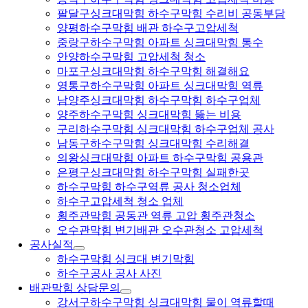
팔달구싱크대막힘 하수구막힘 수리비 공동부담
양평하수구막힘 배관 하수구고압세척
중랑구하수구막힘 아파트 싱크대막힘 통수
안양하수구막힘 고압세척 청소
마포구싱크대막힘 하수구막힘 해결해요
영통구하수구막힘 아파트 싱크대막힘 역류
남양주싱크대막힘 하수구막힘 하수구업체
양주하수구막힘 싱크대막힘 뚫는 비용
구리하수구막힘 싱크대막힘 하수구업체 공사
남동구하수구막힘 싱크대막힘 수리해결
의왕싱크대막힘 아파트 하수구막힘 공용관
은평구싱크대막힘 하수구막힘 실패한곳
하수구막힘 하수구역류 공사 청소업체
하수구고압세척 청소 업체
횡주관막힘 공동관 역류 고압 횡주관청소
오수관막힘 변기배관 오수관청소 고압세척
공사실적
하수구막힘 싱크대 변기막힘
하수구공사 공사 사진
배관막힘 상담문의
강서구하수구막힘 싱크대막힘 물이 역류할때