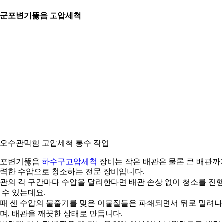
. 군포변기뚫음 고압세척
. 오수관막힘 고압세척 통수 작업
군포변기뚫음
하수구고압세척
장비는 작은 배관은 물론 큰 배관까
력한 수압으로 청소하는 전문 장비입니다.
관의 각 구간마다 수압을 달리한다면 배관 손상 없이 청소를 진
 수 있는데요.
때 센 수압의 물줄기를 맞은 이물질들은 파쇄되면서 뒤로 밀려
며, 배관을 깨끗한 상태로 만듭니다.