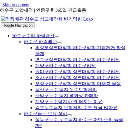
Skip to content
하수구 고압세척 | 연중무휴 365일 긴급출동
Toggle Navigation
하수구수리 하림배관
하수구 하림배관
의정부싱크대막힘 하수구막힘 기름제거 확실
하게
연수구싱크대막힘 하수구막힘 하수구업체
계양구하수구막힘 하수구업체
원미구하수구막힘 싱크대막힘 하수구업체
소사구하수구막힘 싱크대막힘 하수구업체
오정구하수구막힘 싱크대막힘 아래층 물샘
용산구누수 탐지 누수보험처리
관악구누수 탐지 열화상 카메라
계양구누수탐지 배관 터지는 이유
김포누수탐지 보험처리 수도 요금 많아요
하수구뚫는 보유 장비
성동구누수 누수탐지 하수구 어떤 소리 들릴
까?