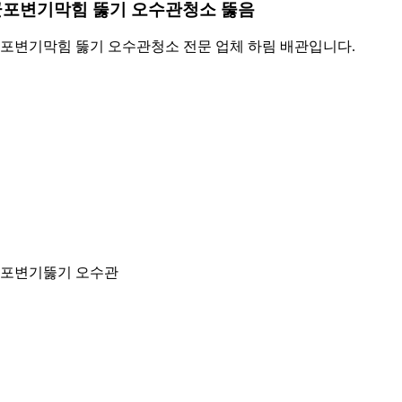
군포변기막힘 뚫기 오수관청소 뚫음
포변기막힘 뚫기 오수관청소 전문 업체 하림 배관입니다.
포변기뚫기 오수관