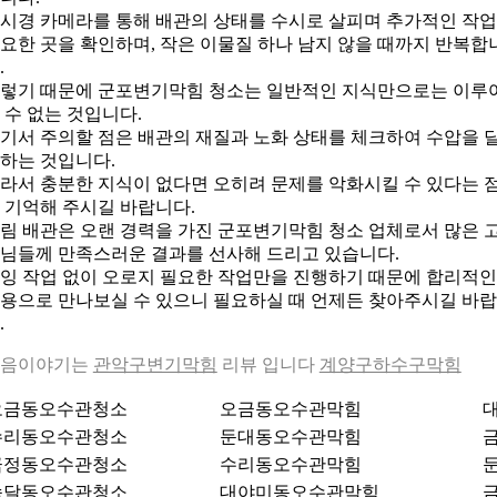
시경 카메라를 통해 배관의 상태를 수시로 살피며 추가적인 작
요한 곳을 확인하며, 작은 이물질 하나 남지 않을 때까지 반복합
.
렇기 때문에 군포변기막힘 청소는 일반적인 지식만으로는 이루
 수 없는 것입니다.
기서 주의할 점은 배관의 재질과 노화 상태를 체크하여 수압을 
하는 것입니다.
라서 충분한 지식이 없다면 오히려 문제를 악화시킬 수 있다는 
 기억해 주시길 바랍니다.
림 배관은 오랜 경력을 가진 군포변기막힘 청소 업체로서 많은 
님들께 만족스러운 결과를 선사해 드리고 있습니다.
잉 작업 없이 오로지 필요한 작업만을 진행하기 때문에 합리적인
용으로 만나보실 수 있으니 필요하실 때 언제든 찾아주시길 바
.
다음이야기는
관악구변기막힘
리뷰 입니다
계양구하수구막힘
오금동오수관청소
오금동오수관막힘
수리동오수관청소
둔대동오수관막힘
금정동오수관청소
수리동오수관막힘
속달동오수관청소
대야미동오수관막힘