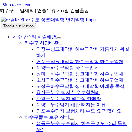
Skip to content
하수구 고압세척 | 연중무휴 365일 긴급출동
Toggle Navigation
하수구수리 하림배관
하수구 하림배관
의정부싱크대막힘 하수구막힘 기름제거 확실
하게
연수구싱크대막힘 하수구막힘 하수구업체
계양구하수구막힘 하수구업체
원미구하수구막힘 싱크대막힘 하수구업체
소사구하수구막힘 싱크대막힘 하수구업체
오정구하수구막힘 싱크대막힘 아래층 물샘
용산구누수 탐지 누수보험처리
관악구누수 탐지 열화상 카메라
계양구누수탐지 배관 터지는 이유
김포누수탐지 보험처리 수도 요금 많아요
하수구뚫는 보유 장비
성동구누수 누수탐지 하수구 어떤 소리 들릴
까?