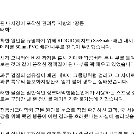
관 내시경이 포착한 견과류 지방의 ‘땅콩
터화’
확한 원인을 규명하기 위해 RIDGID(리지드) SeeSnake 배관 내
메라를 50mm PVC 배관 내부로 깊숙이 투입했습니다.
시경 모니터에 비친 광경은 흡사 거대한 땅콩버터 통 내부를 들
보는 것과 같이 끈적한 점액질이 관 내부를 꽉 채우고 있었습니다
과류 껍질의 섬유질이 배관 내벽에 그물망처럼 걸리고, 그 사이
과류 특유의 불포화지방산이 엉겨 붙어 경화된 상태였습니다.
러한 물질은 일반적인 싱크대막힘뚫는업체가 사용하는 스프링 
로는 구멍만 낼 뿐 전체를 제거하기란 불가능에 가깝습니다.
정동싱크대막힘 근본 원인을 눈으로 직접 확인하신 고객님께서
강을 위해 했던 행동이 이런 결과를 초래했다는 사실에 놀라셨
.
시경 장비의 고해상도 렌즈를 통해 배관 굴절 구간인 P트랩 부근