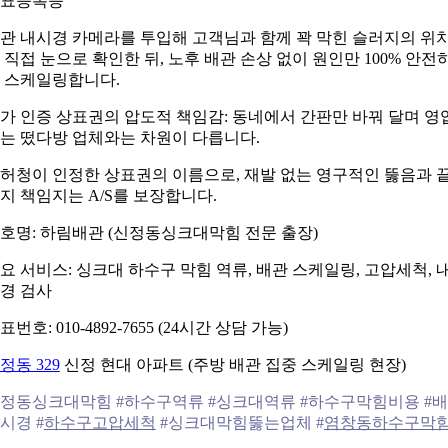
표등록증
관 내시경 카메라를 투입해 고객님과 함께 꽉 막힌 슬러지의 위
 직접 눈으로 확인한 뒤, 노후 배관 손상 없이 원인만 100% 안전
 스케일링합니다.
가 인증 상표권의 압도적 책임감: 동네에서 간판만 바꿔 달며 영
는 떴다방 업체와는 차원이 다릅니다.
허청이 인정한 상표권의 이름으로, 재발 없는 영구적인 뚫음과 
지 책임지는 A/S를 보장합니다.
호명: 하림배관 (신정동싱크대막힘 전문 출장)
요 서비스: 싱크대 하수구 막힘 역류, 배관 스케일링, 고압세척, 
경 검사
표번호: 010-4892-7655 (24시간 상담 가능)
정동 329
신정 현대 아파트 (주방 배관 집중 스케일링 현장)
정동싱크대막힘 #하수구역류 #싱크대역류 #하수구막힘비용 #
시경 #
하수구고압세척
#싱크대막힘뚫는업체 #
염창동하수구막