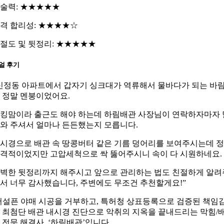
술력: ★★★★★
격 합리성: ★★★★☆
절도 및 뒷정리: ★★★★★
얼 후기
신정동 아파트에서 갑자기 싱크대가 역류해서 물바다가 되는 바
 정말 멘붕이었어요.
킹맘이라 출근도 해야 하는데 하림배관 사장님이 연락하자마자 
와 주셔서 얼마나 든든했는지 모릅니다.
시경으로 배관 속 땅콩버터 같은 기름 덩어리를 보여주시는데 
격적이었지만 고압세척으로 싹 뚫어주시니 속이 다 시원하네요.
벽한 뒷정리까지 해주시고 앞으로 관리하는 법도 친절하게 알려
서 너무 감사했습니다, 주변에도 무조건 추천할게요!”
어설픈 야매 시공을 거부하고, 특허청 상표등록으로 검증된 책임
 최첨단 배관 내시경 진단으로 악취의 지옥을 끝내드리는 막힘/
 전문 해결사, ‘하림배관’입니다.