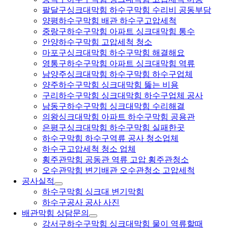
팔달구싱크대막힘 하수구막힘 수리비 공동부담
양평하수구막힘 배관 하수구고압세척
중랑구하수구막힘 아파트 싱크대막힘 통수
안양하수구막힘 고압세척 청소
마포구싱크대막힘 하수구막힘 해결해요
영통구하수구막힘 아파트 싱크대막힘 역류
남양주싱크대막힘 하수구막힘 하수구업체
양주하수구막힘 싱크대막힘 뚫는 비용
구리하수구막힘 싱크대막힘 하수구업체 공사
남동구하수구막힘 싱크대막힘 수리해결
의왕싱크대막힘 아파트 하수구막힘 공용관
은평구싱크대막힘 하수구막힘 실패한곳
하수구막힘 하수구역류 공사 청소업체
하수구고압세척 청소 업체
횡주관막힘 공동관 역류 고압 횡주관청소
오수관막힘 변기배관 오수관청소 고압세척
공사실적
하수구막힘 싱크대 변기막힘
하수구공사 공사 사진
배관막힘 상담문의
강서구하수구막힘 싱크대막힘 물이 역류할때