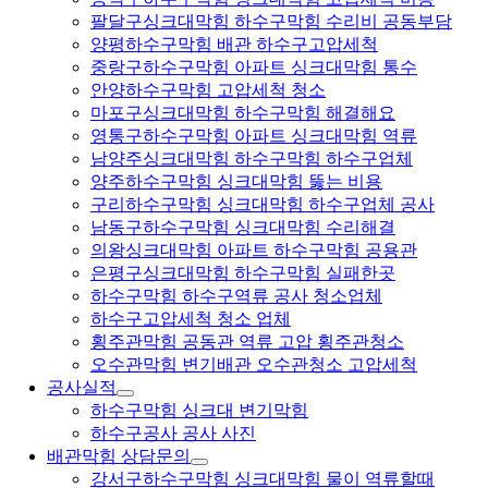
팔달구싱크대막힘 하수구막힘 수리비 공동부담
양평하수구막힘 배관 하수구고압세척
중랑구하수구막힘 아파트 싱크대막힘 통수
안양하수구막힘 고압세척 청소
마포구싱크대막힘 하수구막힘 해결해요
영통구하수구막힘 아파트 싱크대막힘 역류
남양주싱크대막힘 하수구막힘 하수구업체
양주하수구막힘 싱크대막힘 뚫는 비용
구리하수구막힘 싱크대막힘 하수구업체 공사
남동구하수구막힘 싱크대막힘 수리해결
의왕싱크대막힘 아파트 하수구막힘 공용관
은평구싱크대막힘 하수구막힘 실패한곳
하수구막힘 하수구역류 공사 청소업체
하수구고압세척 청소 업체
횡주관막힘 공동관 역류 고압 횡주관청소
오수관막힘 변기배관 오수관청소 고압세척
공사실적
하수구막힘 싱크대 변기막힘
하수구공사 공사 사진
배관막힘 상담문의
강서구하수구막힘 싱크대막힘 물이 역류할때