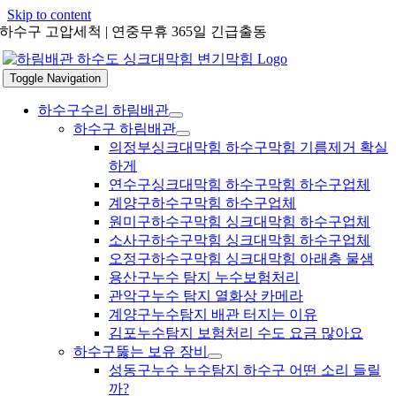
Skip to content
하수구 고압세척 | 연중무휴 365일 긴급출동
Toggle Navigation
하수구수리 하림배관
하수구 하림배관
의정부싱크대막힘 하수구막힘 기름제거 확실
하게
연수구싱크대막힘 하수구막힘 하수구업체
계양구하수구막힘 하수구업체
원미구하수구막힘 싱크대막힘 하수구업체
소사구하수구막힘 싱크대막힘 하수구업체
오정구하수구막힘 싱크대막힘 아래층 물샘
용산구누수 탐지 누수보험처리
관악구누수 탐지 열화상 카메라
계양구누수탐지 배관 터지는 이유
김포누수탐지 보험처리 수도 요금 많아요
하수구뚫는 보유 장비
성동구누수 누수탐지 하수구 어떤 소리 들릴
까?