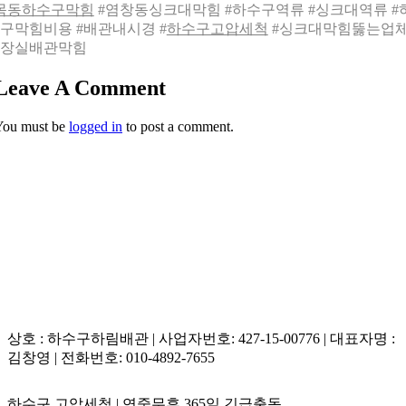
목동하수구막힘
#염창동싱크대막힘 #하수구역류 #싱크대역류 #
구막힘비용 #배관내시경 #
하수구고압세척
#싱크대막힘뚫는업체
장실배관막힘
Leave A Comment
You must be
logged in
to post a comment.
상호 : 하수구하림배관 | 사업자번호: 427-15-00776 | 대표자명 :
김창영 | 전화번호: 010-4892-7655
하수구 고압세척 | 연중무휴 365일 긴급출동