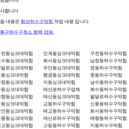
렸습니다.
사합니다
음 내용은
화성하수구막힘
작업 내용 입니다
통구하수구청소 협력 업체
구천동싱크대막힘
인계동싱크대막힘
구천동하수구막힘
북수동싱크대막힘
화서동싱크대막힘
남창동하수구막힘
팔달로싱크대막힘
우만동싱크대막힘
영동하수구막힘
교동싱크대막힘
행궁동싱크대막힘
중동하수구막힘
남창동싱크대막힘
지동싱크대막힘
남수동하수구막힘
중동싱크대막힘
매산로하수구업체
북수동하수구막힘
매향동싱크대막힘
매산동싱크대막힘
팔달로하수구막힘
영동싱크대막힘
교동하수구막힘
신풍동하수구막힘
장안동싱크대막힘
매교동하수구막힘
화서동하수구막힘
신풍동싱크대막힘
매산로하수구막힘
매향동하수구막힘
매교동싱크대막힘
고등동하수구막힘
지동하수구막힘