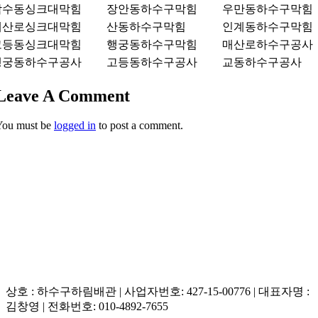
남수동싱크대막힘
장안동하수구막힘
우만동하수구막힘
매산로싱크대막힘
산동하수구막힘
인계동하수구막힘
고등동싱크대막힘
행궁동하수구막힘
매산로하수구공사
행궁동하수구공사
고등동하수구공사
교동하수구공사
Leave A Comment
You must be
logged in
to post a comment.
상호 : 하수구하림배관 | 사업자번호: 427-15-00776 | 대표자명 :
김창영 | 전화번호: 010-4892-7655