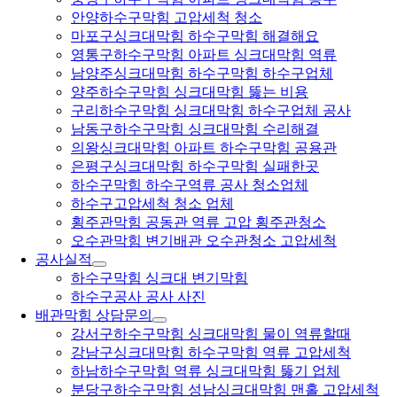
안양하수구막힘 고압세척 청소
마포구싱크대막힘 하수구막힘 해결해요
영통구하수구막힘 아파트 싱크대막힘 역류
남양주싱크대막힘 하수구막힘 하수구업체
양주하수구막힘 싱크대막힘 뚫는 비용
구리하수구막힘 싱크대막힘 하수구업체 공사
남동구하수구막힘 싱크대막힘 수리해결
의왕싱크대막힘 아파트 하수구막힘 공용관
은평구싱크대막힘 하수구막힘 실패한곳
하수구막힘 하수구역류 공사 청소업체
하수구고압세척 청소 업체
횡주관막힘 공동관 역류 고압 횡주관청소
오수관막힘 변기배관 오수관청소 고압세척
공사실적
하수구막힘 싱크대 변기막힘
하수구공사 공사 사진
배관막힘 상담문의
강서구하수구막힘 싱크대막힘 물이 역류할때
강남구싱크대막힘 하수구막힘 역류 고압세척
하남하수구막힘 역류 싱크대막힘 뚫기 업체
분당구하수구막힘 성남싱크대막힘 맨홀 고압세척