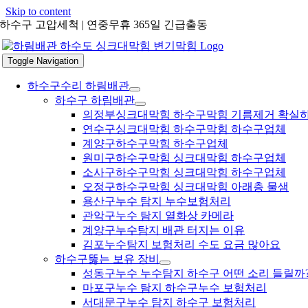
Skip to content
하수구 고압세척 | 연중무휴 365일 긴급출동
Toggle Navigation
하수구수리 하림배관
하수구 하림배관
의정부싱크대막힘 하수구막힘 기름제거 확실
연수구싱크대막힘 하수구막힘 하수구업체
계양구하수구막힘 하수구업체
원미구하수구막힘 싱크대막힘 하수구업체
소사구하수구막힘 싱크대막힘 하수구업체
오정구하수구막힘 싱크대막힘 아래층 물샘
용산구누수 탐지 누수보험처리
관악구누수 탐지 열화상 카메라
계양구누수탐지 배관 터지는 이유
김포누수탐지 보험처리 수도 요금 많아요
하수구뚫는 보유 장비
성동구누수 누수탐지 하수구 어떤 소리 들릴까
마포구누수 탐지 하수구누수 보험처리
서대문구누수 탐지 하수구 보험처리