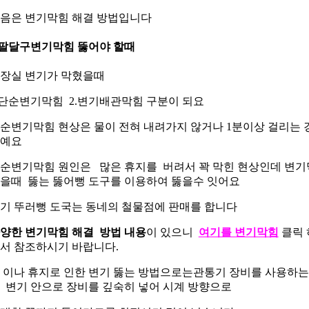
음은 변기막힘 해결 방법입니다
.팔달구변기막힘 뚫어야 할때
장실 변기가 막혔을때
.단순변기막힘 2.변기배관막힘 구분이 되요
순변기막힘 현상은 물이 전혀 내려가지 않거나 1분이상 걸리는 
예요
순변기막힘 원인은 많은 휴지를 버려서 꽉 막힌 현상인데 변기
을때 뚫는 뚫어뻥 도구를 이용하여 뚫을수 잇어요
기 뚜러뻥 도국는 동네의 철물점에 판매를 합니다
양한 변기막힘 해결 방법 내용
이 있으니
여기를 변기막힘
클릭 
서 참조하시기 바랍니다.
 이나 휴지로 인한 변기 뚫는 방법으로는관통기 장비를 사용하는
 변기 안으로 장비를 깊숙히 넣어 시계 방향으로