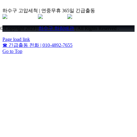
하수구 고압세척 | 연중무휴 365일 긴급출동
© Copyright 2023 |
하수구 하림배관
| All Rights Reserved .
Page load link
☎
긴급출동 전화 | 010-4892-7655
Go to Top