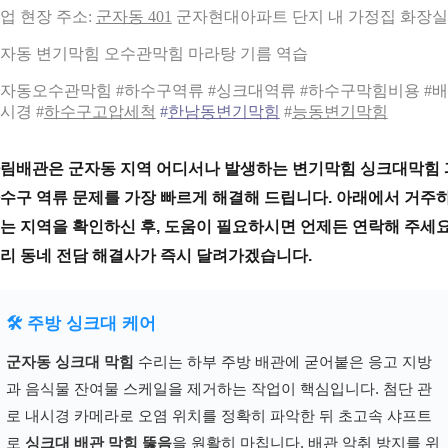
업 현장 주소:
군자동 401
군자현대아파트 단지 내 가정집 화장실
자동 변기막힘 오수관막힘 마라탕 기름 역습
자동오수관막힘 #하수구역류 #싱크대역류 #하수구막힘비용 #
시경 #
하수구고압세척
#
한남동변기막힘
#
능동변기막힘
림배관은 군자동 지역 어디서나 발생하는 변기막힘 싱크대막힘 
수구 역류 문제를 가장 빠르게 해결해 드립니다. 아래에서 거주
는 지역을 확인하신 후, 도움이 필요하시면 언제든 연락해 주세요
리 동네 전담 해결사가 즉시 달려가겠습니다.
🛠️ 주방 싱크대 케어
군자동 싱크대 막힘
수리는 하부 주방 배관에 굳어붙은 응고 지방
과 음식물 잔여물 스케일을 제거하는 작업이 핵심입니다. 첨단 관
로 내시경 카메라로 오염 위치를 정확히 파악한 뒤 초고속 샤프트
로
싱크대 배관 막힘 뚫음
을 원활히 마칩니다. 배관 악취 방지를 위