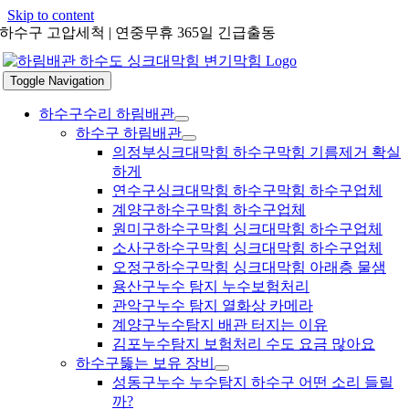
Skip to content
하수구 고압세척 | 연중무휴 365일 긴급출동
Toggle Navigation
하수구수리 하림배관
하수구 하림배관
의정부싱크대막힘 하수구막힘 기름제거 확실
하게
연수구싱크대막힘 하수구막힘 하수구업체
계양구하수구막힘 하수구업체
원미구하수구막힘 싱크대막힘 하수구업체
소사구하수구막힘 싱크대막힘 하수구업체
오정구하수구막힘 싱크대막힘 아래층 물샘
용산구누수 탐지 누수보험처리
관악구누수 탐지 열화상 카메라
계양구누수탐지 배관 터지는 이유
김포누수탐지 보험처리 수도 요금 많아요
하수구뚫는 보유 장비
성동구누수 누수탐지 하수구 어떤 소리 들릴
까?