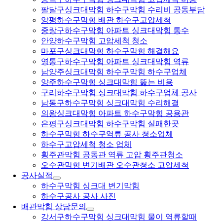
팔달구싱크대막힘 하수구막힘 수리비 공동부담
양평하수구막힘 배관 하수구고압세척
중랑구하수구막힘 아파트 싱크대막힘 통수
안양하수구막힘 고압세척 청소
마포구싱크대막힘 하수구막힘 해결해요
영통구하수구막힘 아파트 싱크대막힘 역류
남양주싱크대막힘 하수구막힘 하수구업체
양주하수구막힘 싱크대막힘 뚫는 비용
구리하수구막힘 싱크대막힘 하수구업체 공사
남동구하수구막힘 싱크대막힘 수리해결
의왕싱크대막힘 아파트 하수구막힘 공용관
은평구싱크대막힘 하수구막힘 실패한곳
하수구막힘 하수구역류 공사 청소업체
하수구고압세척 청소 업체
횡주관막힘 공동관 역류 고압 횡주관청소
오수관막힘 변기배관 오수관청소 고압세척
공사실적
하수구막힘 싱크대 변기막힘
하수구공사 공사 사진
배관막힘 상담문의
강서구하수구막힘 싱크대막힘 물이 역류할때