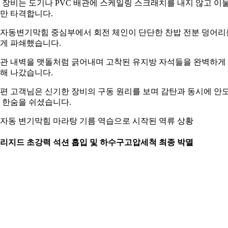
 장비는 도기나 PVC 배관에 스케일링 스크래치를 내지 않고 이
만 타격합니다.
자동변기막힘 중심부에서 회전 체인이 단단한 찬밥 전분 덩어리
게 파쇄했습니다.
관 내벽을 맷돌처럼 긁어내며 고착된 유지방 자석들을 완벽하게
해 나갔습니다.
편 고객님은 신기한 장비의 구동 원리를 보며 감탄과 동시에 안
 한숨을 쉬셨습니다.
자동 변기막힘 마라탕 기름 역습으로 시작된 역류 상황
. 리지드 초강력 석션 흡입 및 하수구고압세척 최종 박멸