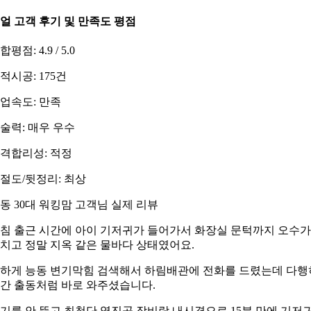
얼 고객 후기 및 만족도 평점
합평점: 4.9 / 5.0
적시공: 175건
업속도: 만족
술력: 매우 우수
격합리성: 적정
절도/뒷정리: 최상
동 30대 워킹맘 고객님 실제 리뷰
침 출근 시간에 아이 기저귀가 들어가서 화장실 문턱까지 오수가
치고 정말 지옥 같은 물바다 상태였어요.
하게 능동 변기막힘 검색해서 하림배관에 전화를 드렸는데 다행
간 출동처럼 바로 와주셨습니다.
기를 안 뜯고 최첨단 역진공 장비랑 내시경으로 15분 만에 기저