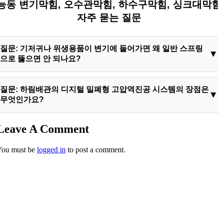
능동 변기막힘, 오수관막힘, 하수구막힘, 싱크대막
자주 묻는 질문
질문: 기저귀나 위생용품이 변기에 들어가면 왜 일반 스프링
으로 뚫으면 안 되나요?
답변: 기저귀 내부의 고분자 흡수체는 수분을 흡수하면 젤 형태
질문: 하림배관의 디지털 밀폐형 고압역진공 시스템의 장점은
로 수십 배 부풀어 오릅니다. 관로를 꽉 채운 상태에서 구형 스프
무엇인가요?
링 장비로 회전을 주면 외피가 찢어지면서 내부 흡수 화합물질이
쏟아져 나와 하부 공용 공용관 전체를 오염시키고 능동오수관막
답변: 도기를 강제로 탈거하지 않고 밀폐 압력 파동만을 이용하
Leave A Comment
힘 문제를 심각하게 악화시킵니다.
여 이물질을 진입 반대 방향으로 안전하게 추출하는 공법입니다.
You must be
logged in
to post a comment.
기저귀나 장난감 같은 고체 이물질을 손상없이 원형 그대로 회수
할 수 있어 시공 시간이 15분 내외로 매우 짧고 하수구막힘비용
절감 및 배관 파손율 0%를 달성합니다.