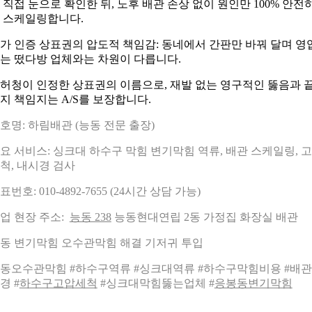
 직접 눈으로 확인한 뒤, 노후 배관 손상 없이 원인만 100% 안전
 스케일링합니다.
가 인증 상표권의 압도적 책임감: 동네에서 간판만 바꿔 달며 영
는 떴다방 업체와는 차원이 다릅니다.
허청이 인정한 상표권의 이름으로, 재발 없는 영구적인 뚫음과 
지 책임지는 A/S를 보장합니다.
호명: 하림배관 (능동 전문 출장)
요 서비스: 싱크대 하수구 막힘 변기막힘 역류, 배관 스케일링, 
척, 내시경 검사
표번호: 010-4892-7655 (24시간 상담 가능)
업 현장 주소:
능동 238
능동현대연립 2동 가정집 화장실 배관
동 변기막힘 오수관막힘 해결 기저귀 투입
동오수관막힘 #하수구역류 #싱크대역류 #하수구막힘비용 #배
경 #
하수구고압세척
#싱크대막힘뚫는업체 #
응봉동변기막힘