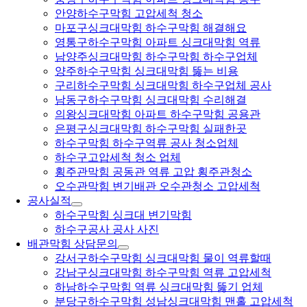
안양하수구막힘 고압세척 청소
마포구싱크대막힘 하수구막힘 해결해요
영통구하수구막힘 아파트 싱크대막힘 역류
남양주싱크대막힘 하수구막힘 하수구업체
양주하수구막힘 싱크대막힘 뚫는 비용
구리하수구막힘 싱크대막힘 하수구업체 공사
남동구하수구막힘 싱크대막힘 수리해결
의왕싱크대막힘 아파트 하수구막힘 공용관
은평구싱크대막힘 하수구막힘 실패한곳
하수구막힘 하수구역류 공사 청소업체
하수구고압세척 청소 업체
횡주관막힘 공동관 역류 고압 횡주관청소
오수관막힘 변기배관 오수관청소 고압세척
공사실적
하수구막힘 싱크대 변기막힘
하수구공사 공사 사진
배관막힘 상담문의
강서구하수구막힘 싱크대막힘 물이 역류할때
강남구싱크대막힘 하수구막힘 역류 고압세척
하남하수구막힘 역류 싱크대막힘 뚫기 업체
분당구하수구막힘 성남싱크대막힘 맨홀 고압세척