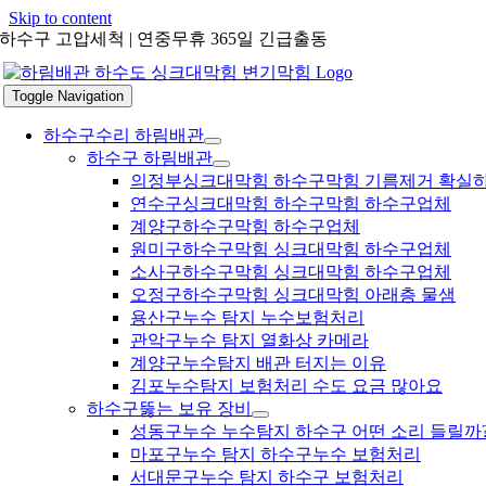
Skip to content
하수구 고압세척 | 연중무휴 365일 긴급출동
Toggle Navigation
하수구수리 하림배관
하수구 하림배관
의정부싱크대막힘 하수구막힘 기름제거 확실
연수구싱크대막힘 하수구막힘 하수구업체
계양구하수구막힘 하수구업체
원미구하수구막힘 싱크대막힘 하수구업체
소사구하수구막힘 싱크대막힘 하수구업체
오정구하수구막힘 싱크대막힘 아래층 물샘
용산구누수 탐지 누수보험처리
관악구누수 탐지 열화상 카메라
계양구누수탐지 배관 터지는 이유
김포누수탐지 보험처리 수도 요금 많아요
하수구뚫는 보유 장비
성동구누수 누수탐지 하수구 어떤 소리 들릴까
마포구누수 탐지 하수구누수 보험처리
서대문구누수 탐지 하수구 보험처리