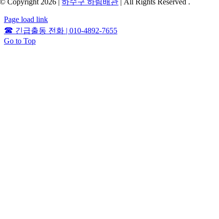
© Copyright 2026 |
하수구 하림배관
| All Rights Reserved .
Page load link
☎
긴급출동 전화 | 010-4892-7655
Go to Top