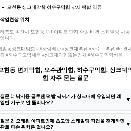
모현동 싱크대막힘 하수구막힘 낚시 떡밥 역류
. 작업현장 위치
라북도 익산시
모현동 111
아파트 단지 주방 배관 스케일링 시공
입니다.
취암동싱크대막힘
# #하림배관 #싱크대역류 #하수구역류 #배관
경 #
하수구고압세척
#싱크대막힘뚫는업체 #하수구막힘비용
모현동 변기막힘, 오수관막힘, 하수구막힘, 싱크대
힘 자주 묻는 질문
질문 1: 낚시용 글루텐 떡밥 찌꺼기가 싱크대에 유입되면 왜
일반 기구로 안 뚫리나요?
답변 1: 글루텐은 유체와 접촉하면 점성이 강해지고 무한대로 부
질문 2: 오래된 아파트인데 초고압 스케일링 작업을 전개하면
풀어 오르는 성질이 있습니다. 이 성분이 파이프 내벽에 달라붙
관로 파손 위험은 없나요?