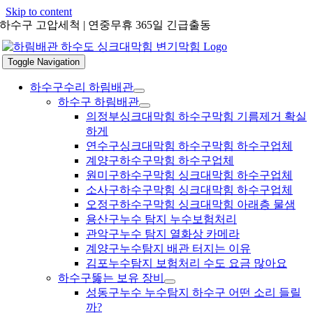
Skip to content
하수구 고압세척 | 연중무휴 365일 긴급출동
Toggle Navigation
하수구수리 하림배관
하수구 하림배관
의정부싱크대막힘 하수구막힘 기름제거 확실
하게
연수구싱크대막힘 하수구막힘 하수구업체
계양구하수구막힘 하수구업체
원미구하수구막힘 싱크대막힘 하수구업체
소사구하수구막힘 싱크대막힘 하수구업체
오정구하수구막힘 싱크대막힘 아래층 물샘
용산구누수 탐지 누수보험처리
관악구누수 탐지 열화상 카메라
계양구누수탐지 배관 터지는 이유
김포누수탐지 보험처리 수도 요금 많아요
하수구뚫는 보유 장비
성동구누수 누수탐지 하수구 어떤 소리 들릴
까?