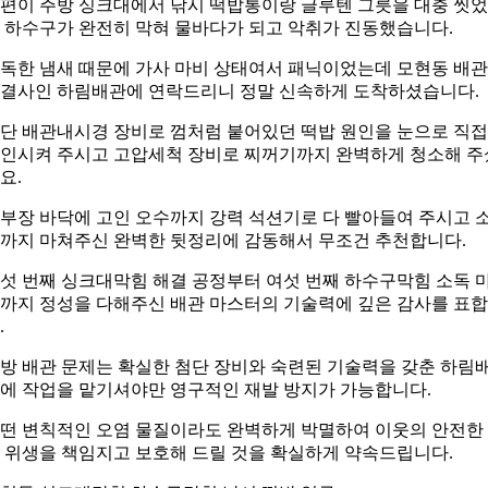
편이 주방 싱크대에서 낚시 떡밥통이랑 글루텐 그릇을 대충 씻
 하수구가 완전히 막혀 물바다가 되고 악취가 진동했습니다.
독한 냄새 때문에 가사 마비 상태여서 패닉이었는데 모현동 배관
결사인 하림배관에 연락드리니 정말 신속하게 도착하셨습니다.
단 배관내시경 장비로 껌처럼 붙어있던 떡밥 원인을 눈으로 직접
인시켜 주시고 고압세척 장비로 찌꺼기까지 완벽하게 청소해 주
요.
부장 바닥에 고인 오수까지 강력 석션기로 다 빨아들여 주시고 
까지 마쳐주신 완벽한 뒷정리에 감동해서 무조건 추천합니다.
섯 번째 싱크대막힘 해결 공정부터 여섯 번째 하수구막힘 소독 
까지 정성을 다해주신 배관 마스터의 기술력에 깊은 감사를 표
.
방 배관 문제는 확실한 첨단 장비와 숙련된 기술력을 갖춘 하림
에 작업을 맡기셔야만 영구적인 재발 방지가 가능합니다.
떤 변칙적인 오염 물질이라도 완벽하게 박멸하여 이웃의 안전한
 위생을 책임지고 보호해 드릴 것을 확실하게 약속드립니다.