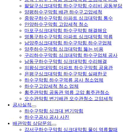
팔달구싱크대막힘 하수구막힘 수리비 공동부담
양평하수구막힘 배관 하수구고압세척
중랑구하수구막힘 아파트 싱크대막힘 통수
안양하수구막힘 고압세척 청소
마포구싱크대막힘 하수구막힘 해결해요
영통구하수구막힘 아파트 싱크대막힘 역류
남양주싱크대막힘 하수구막힘 하수구업체
양주하수구막힘 싱크대막힘 뚫는 비용
구리하수구막힘 싱크대막힘 하수구업체 공사
남동구하수구막힘 싱크대막힘 수리해결
의왕싱크대막힘 아파트 하수구막힘 공용관
은평구싱크대막힘 하수구막힘 실패한곳
하수구막힘 하수구역류 공사 청소업체
하수구고압세척 청소 업체
횡주관막힘 공동관 역류 고압 횡주관청소
오수관막힘 변기배관 오수관청소 고압세척
공사실적
하수구막힘 싱크대 변기막힘
하수구공사 공사 사진
배관막힘 상담문의
강서구하수구막힘 싱크대막힘 물이 역류할때