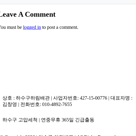
어 껌보다 단단한 점성벽 플러그를 형성하므로 일반 관통기로는
탄성 때문에 완벽히 제거되지 않습니다. 반드시 초고속 회전 샤
답변 2: 하림배관은 사전에 고해상도 카메라로 관내 균열 유무와
Leave A Comment
프트 기기로 조직을 미세 파쇄해야만 통수 효율이 복원됩니다.
재질 상태를 철저하게 모니터링합니다. 판독 결과를 토대로 초고
You must be
logged in
to post a comment.
압 분사 수압을 안전 범위로 섬세하게 조정하므로 배관 파손율
0% 원칙으로 완벽하게 처리됩니다.
상호 : 하수구하림배관 | 사업자번호: 427-15-00776 | 대표자명 :
김창영 | 전화번호: 010-4892-7655
하수구 고압세척 | 연중무휴 365일 긴급출동