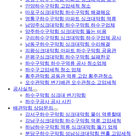
안양하수구막힘 고압세척 청소
마포구싱크대막힘 하수구막힘 해결해요
영통구하수구막힘 아파트 싱크대막힘 역류
남양주싱크대막힘 하수구막힘 하수구업체
양주하수구막힘 싱크대막힘 뚫는 비용
구리하수구막힘 싱크대막힘 하수구업체 공사
남동구하수구막힘 싱크대막힘 수리해결
의왕싱크대막힘 아파트 하수구막힘 공용관
은평구싱크대막힘 하수구막힘 실패한곳
하수구막힘 하수구역류 공사 청소업체
하수구고압세척 청소 업체
횡주관막힘 공동관 역류 고압 횡주관청소
오수관막힘 변기배관 오수관청소 고압세척
공사실적
하수구막힘 싱크대 변기막힘
하수구공사 공사 사진
배관막힘 상담문의
강서구하수구막힘 싱크대막힘 물이 역류할때
강남구싱크대막힘 하수구막힘 역류 고압세척
하남하수구막힘 역류 싱크대막힘 뚫기 업체
분당구하수구막힘 성남싱크대막힘 맨홀 고압세척