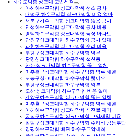
하수도막힘 싱크대 고압세척
아산하수구막힘 싱크대막힘 청소 공사
대덕구 하수구막힘 싱크대막힘 비용 얼마
서북구하수구막힘 싱크대막힘 뚫음 공사
안성하수구막힘 싱크대막힘 공사 비용
평택하수구막힘 싱크대막힘 공장 아파트
단원구싱크대막힘 하수구막힘 공사 업체
과천하수구막힘 싱크대막힘 수리 비용
부평구싱크대막힘 하수구막힘 역류
광명싱크대막힘 하수구막힘 철산동
안산 싱크대막힘 하수구막힘 뚫는 업체
미추홀구싱크대막힘 하수구막힘 역류 해결
도봉구싱크대막힘 하수구막힘 뚫어요
부평구싱크대막힘 하수구막힘 역류
오산 싱크대막힘 하수구막힘 비용 얼마
계양구하수구막힘 싱크대막힘 뚫는 업체
미추홀구싱크대막힘 하수구막힘 역류 해결
이천하수구막힘 싱크대막힘 침전물 제거
동작구하수구막힘 싱크대막힘 고압세척 비용
팔달구싱크대막힘 하수구막힘 수리비 공동부담
양평하수구막힘 배관 하수구고압세척
중랑구하수구막힘 아파트 싱크대막힘 통수