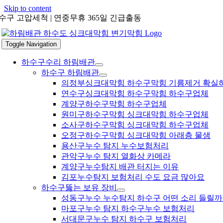
Skip to content
수구 고압세척 | 연중무휴 365일 긴급출동
Toggle Navigation
하수구수리 하림배관
하수구 하림배관
의정부싱크대막힘 하수구막힘 기름제거 확실
연수구싱크대막힘 하수구막힘 하수구업체
계양구하수구막힘 하수구업체
원미구하수구막힘 싱크대막힘 하수구업체
소사구하수구막힘 싱크대막힘 하수구업체
오정구하수구막힘 싱크대막힘 아래층 물샘
용산구누수 탐지 누수보험처리
관악구누수 탐지 열화상 카메라
계양구누수탐지 배관 터지는 이유
김포누수탐지 보험처리 수도 요금 많아요
하수구뚫는 보유 장비
성동구누수 누수탐지 하수구 어떤 소리 들릴까
마포구누수 탐지 하수구누수 보험처리
서대문구누수 탐지 하수구 보험처리