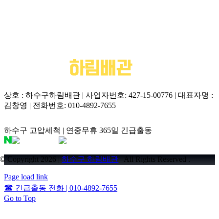
이후 대용량 덤핑 방류와 하수구고압세척 공정을 연계하여 배관
파손 없이 당일 원스톱 통수가 가능합니다.
상호 : 하수구하림배관 | 사업자번호: 427-15-00776 | 대표자명 :
김창영 | 전화번호: 010-4892-7655
하수구 고압세척 | 연중무휴 365일 긴급출동
© Copyright 2026 |
하수구 하림배관
| All Rights Reserved .
Page load link
☎
긴급출동 전화 | 010-4892-7655
Go to Top