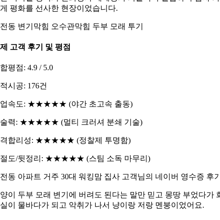
게 평화를 선사한 현장이었습니다.
전동 변기막힘 오수관막힘 두부 모래 투기
제 고객 후기 및 평점
합평점: 4.9 / 5.0
적시공: 176건
업속도: ★★★★★ (야간 초고속 출동)
술력: ★★★★★ (멀티 크러셔 분쇄 기술)
격합리성: ★★★★★ (정찰제 투명함)
절도/뒷정리: ★★★★★ (스팀 소독 마무리)
전동 아파트 거주 30대 워킹맘 집사 고객님의 네이버 영수증 후
양이 두부 모래 변기에 버려도 된다는 말만 믿고 몽땅 부었다가 
실이 물바다가 되고 악취가 나서 냥이랑 저랑 멘붕이었어요.