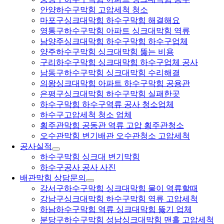
안양하수구막힘 고압세척 청소
마포구싱크대막힘 하수구막힘 해결해요
영통구하수구막힘 아파트 싱크대막힘 역류
남양주싱크대막힘 하수구막힘 하수구업체
양주하수구막힘 싱크대막힘 뚫는 비용
구리하수구막힘 싱크대막힘 하수구업체 공사
남동구하수구막힘 싱크대막힘 수리해결
의왕싱크대막힘 아파트 하수구막힘 공용관
은평구싱크대막힘 하수구막힘 실패한곳
하수구막힘 하수구역류 공사 청소업체
하수구고압세척 청소 업체
횡주관막힘 공동관 역류 고압 횡주관청소
오수관막힘 변기배관 오수관청소 고압세척
공사실적
하수구막힘 싱크대 변기막힘
하수구공사 공사 사진
배관막힘 상담문의
강서구하수구막힘 싱크대막힘 물이 역류할때
강남구싱크대막힘 하수구막힘 역류 고압세척
하남하수구막힘 역류 싱크대막힘 뚫기 업체
분당구하수구막힘 성남싱크대막힘 맨홀 고압세척