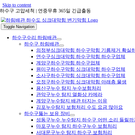
Skip to content
하수구 고압세척 | 연중무휴 365일 긴급출동
Toggle Navigation
하수구수리 하림배관
하수구 하림배관
의정부싱크대막힘 하수구막힘 기름제거 확실
연수구싱크대막힘 하수구막힘 하수구업체
계양구하수구막힘 하수구업체
원미구하수구막힘 싱크대막힘 하수구업체
소사구하수구막힘 싱크대막힘 하수구업체
오정구하수구막힘 싱크대막힘 아래층 물샘
용산구누수 탐지 누수보험처리
관악구누수 탐지 열화상 카메라
계양구누수탐지 배관 터지는 이유
김포누수탐지 보험처리 수도 요금 많아요
하수구뚫는 보유 장비
성동구누수 누수탐지 하수구 어떤 소리 들릴까
마포구누수 탐지 하수구누수 보험처리
서대문구누수 탐지 하수구 보험처리