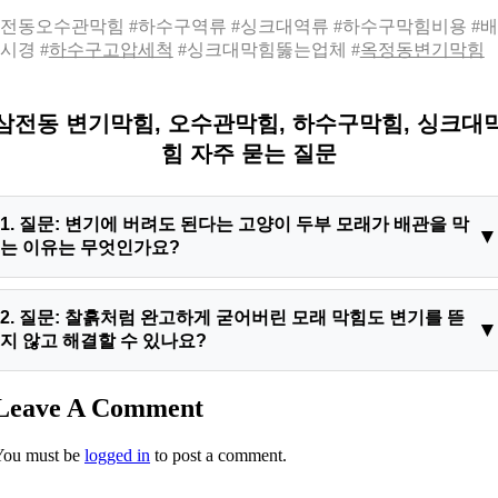
전동오수관막힘 #하수구역류 #싱크대역류 #하수구막힘비용 #
시경 #
하수구고압세척
#싱크대막힘뚫는업체 #
옥정동변기막힘
삼전동 변기막힘, 오수관막힘, 하수구막힘, 싱크대
힘 자주 묻는 질문
1. 질문: 변기에 버려도 된다는 고양이 두부 모래가 배관을 막
는 이유는 무엇인가요?
답변: 두부 모래는 물에 녹는 성질이 있으나 이는 아주 소량일 때
2. 질문: 찰흙처럼 완고하게 굳어버린 모래 막힘도 변기를 뜯
만 해당합니다. 한꺼번에 많은 양을 투하하면 모래가 배관 하부
지 않고 해결할 수 있나요?
의 차가운 물과 결합하여 녹지 않고 오히려 수분을 흡수해 팽창
하게 됩니다. 이 과정에서 끈적한 점토 성분의 거대한 진흙 벽을
답변: 네 가능합니다. 일반적인 스프링 장비나 석션기로는 흡착
Leave A Comment
형성하므로 절대로 변기에 대량으로 버리시면 안 되며 반드시 쓰
된 모래 벽을 제거하기 어렵지만, 하림배관이 보유한 고회전 믹
레기봉투에 폐기하셔야 합니다.
You must be
logged in
to post a comment.
싱 멀티 크러셔 장비를 투입하면 도기 해체 없이 관로 내부에서
모래 코어를 미세한 가루 형태로 완벽하게 분쇄할 수 있습니다.