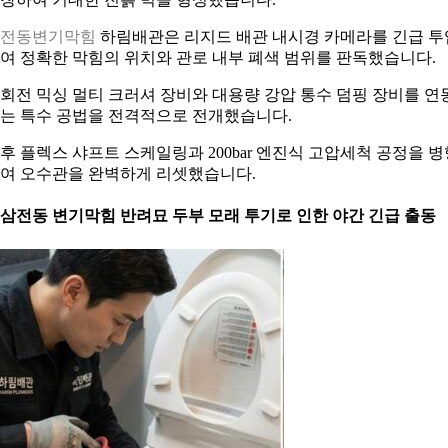
삼전동변기막힘
하림배관은 리지드 배관 내시경 카메라를 긴급 투
여 정확한 막힘의 위치와 관로 내부 폐색 범위를 판독했습니다.
회전 믹싱 멀티 크러셔 장비와 대용량 강압 통수 덤핑 장비를 연
는 특수 공법을 전격적으로 전개했습니다.
후 플렉스 샤프트 스케일링과 200bar 엔진식 고압세척 공정을 병
여 오수관을 완벽하게 리셋했습니다.
. 삼전동 변기막힘 반려묘 두부 모래 투기로 인한 야간 긴급 출동