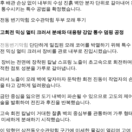
후 배관 손상 없이 내부의 수성 진흙 벽만 분자 단위로 갈아내어 
 통수시키는 특수 공법을 확정했습니다.
전동 변기막힘 오수관막힘 두부 모래 투기
. 고회전 믹싱 멀티 크러셔 분쇄와 대용량 강압 통수 덤핑 공정
삼전동변기막힘
단단하게 밀집된 모래 코어를 박멸하기 위해 특수
전 믹싱 멀티 크러셔 장비를 관로 내부로 진입시켰습니다.
 장비는 전면에 장착된 칼날 스프링 노즐이 초고속으로 회전하며
적한 점토 성분을 가루로 갈아냅니다.
러셔 노즐이 모래 벽에 닿자마자 둔탁한 회전 진동이 작업자의 
을 타고 강하게 밀려왔습니다.
금만 중심을 잃으면 도기 내벽이 파손될 수 있으므로 고도의 제
술을 발휘하여 전진과 후진을 반복했습니다.
고속 회전 칼날이 거대한 찰흙 벽의 중심부를 관통하며 가루 형
 미세하게 분쇄하기 시작했습니다.
이 막혔던 삼전동오수관막힘 구간에 미세한 물길이 열리며 고여