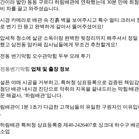
간이라 발만 동동 구르다 하림배관에 연락했는데 30분 만에 최
비 차를 끌고 와주셨습니다.
시경 카메라로 배관 속 진흙 벽을 보여주시고 특수 멀티 크러셔 
로 변기 안 뜯고 완벽하게 갈아서 뚫어주셨어요!
압세척 청소에 살균 소독이랑 완벽한 뒷정리까지 해주셔서 정말
했고 삼전동 맘카페 집사님들에게 무조건 추천할게요!
전동 변기막힘 오수관막힘 두부 모래 투기
삼전동변기막힘
업체 및 출장 정보
설픈 야매 시공을 거부하고, 특허청 상표등록으로 검증된 책임
첨단 배관 내시경 진단으로 악취의 지옥을 끝내드리는 막힘/배관
문 해결사, ‘하림배관’입니다.
림배관이 1분 1초가 다급한 고객님들의 유일한 구원자인 이유입
.