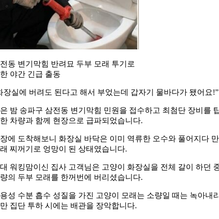
전동 변기막힘 반려묘 두부 모래 투기로
한 야간 긴급 출동
화장실에 버려도 된다고 해서 부었는데 갑자기 물바다가 됐어요!”
은 밤 송파구 삼전동 변기막힘 민원을 접수하고 최첨단 장비를 
한 차량과 함께 현장으로 급파되었습니다.
장에 도착해보니 화장실 바닥은 이미 역류한 오수와 풀어지다 만
래 찌꺼기로 엉망이 된 상태였습니다.
0대 워킹맘이신 집사 고객님은 고양이 화장실을 전체 갈이 하던 
량의 두부 모래를 한꺼번에 버리셨습니다.
용성 수분 흡수 성질을 가진 고양이 모래는 소량일 때는 녹아내
만 집단 투하 시에는 배관을 장악합니다.