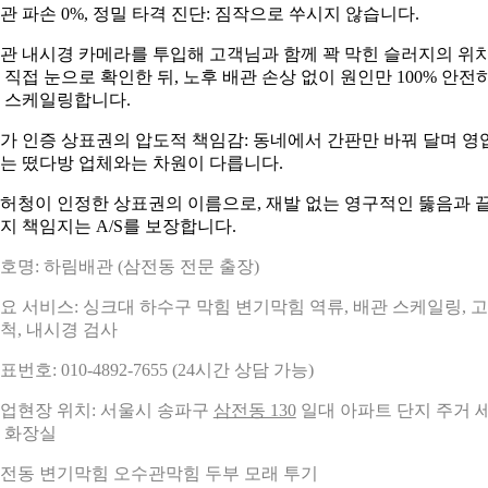
관 파손 0%, 정밀 타격 진단: 짐작으로 쑤시지 않습니다.
관 내시경 카메라를 투입해 고객님과 함께 꽉 막힌 슬러지의 위
 직접 눈으로 확인한 뒤, 노후 배관 손상 없이 원인만 100% 안전
 스케일링합니다.
가 인증 상표권의 압도적 책임감: 동네에서 간판만 바꿔 달며 영
는 떴다방 업체와는 차원이 다릅니다.
허청이 인정한 상표권의 이름으로, 재발 없는 영구적인 뚫음과 
지 책임지는 A/S를 보장합니다.
호명: 하림배관 (삼전동 전문 출장)
요 서비스: 싱크대 하수구 막힘 변기막힘 역류, 배관 스케일링, 
척, 내시경 검사
표번호: 010-4892-7655 (24시간 상담 가능)
업현장 위치: 서울시 송파구
삼전동 130
일대 아파트 단지 주거 
 화장실
전동 변기막힘 오수관막힘 두부 모래 투기