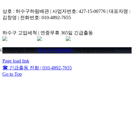
상호 : 하수구하림배관 | 사업자번호: 427-15-00776 | 대표자명 :
김창영 | 전화번호: 010-4892-7655
하수구 고압세척 | 연중무휴 365일 긴급출동
© Copyright 2026 |
하수구 하림배관
| All Rights Reserved .
Page load link
☎
긴급출동 전화 | 010-4892-7655
Go to Top