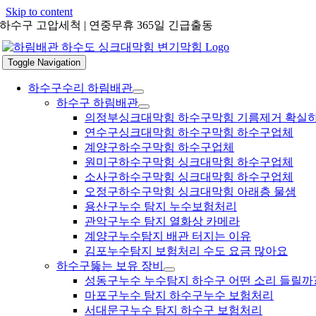
Skip to content
하수구 고압세척 | 연중무휴 365일 긴급출동
Toggle Navigation
하수구수리 하림배관
하수구 하림배관
의정부싱크대막힘 하수구막힘 기름제거 확실
연수구싱크대막힘 하수구막힘 하수구업체
계양구하수구막힘 하수구업체
원미구하수구막힘 싱크대막힘 하수구업체
소사구하수구막힘 싱크대막힘 하수구업체
오정구하수구막힘 싱크대막힘 아래층 물샘
용산구누수 탐지 누수보험처리
관악구누수 탐지 열화상 카메라
계양구누수탐지 배관 터지는 이유
김포누수탐지 보험처리 수도 요금 많아요
하수구뚫는 보유 장비
성동구누수 누수탐지 하수구 어떤 소리 들릴까
마포구누수 탐지 하수구누수 보험처리
서대문구누수 탐지 하수구 보험처리