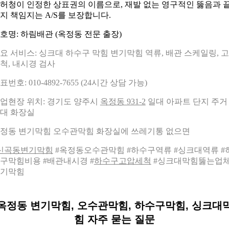
허청이 인정한 상표권의 이름으로, 재발 없는 영구적인 뚫음과 
지 책임지는 A/S를 보장합니다.
호명: 하림배관 (옥정동 전문 출장)
요 서비스: 싱크대 하수구 막힘 변기막힘 역류, 배관 스케일링, 
척, 내시경 검사
표번호: 010-4892-7655 (24시간 상담 가능)
업현장 위치: 경기도 양주시
옥정동 931-2
일대 아파트 단지 주거
대 화장실
정동 변기막힘 오수관막힘 화장실에 쓰레기통 없으면
신곡동변기막힘
#옥정동오수관막힘 #하수구역류 #싱크대역류 #
구막힘비용 #배관내시경 #
하수구고압세척
#싱크대막힘뚫는업체
기막힘
옥정동 변기막힘, 오수관막힘, 하수구막힘, 싱크대
힘 자주 묻는 질문