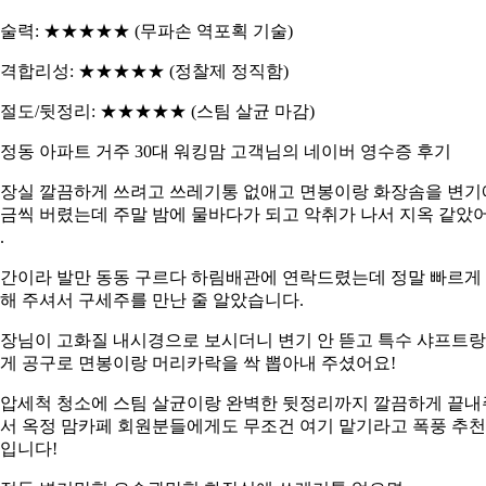
술력: ★★★★★ (무파손 역포획 기술)
격합리성: ★★★★★ (정찰제 정직함)
절도/뒷정리: ★★★★★ (스팀 살균 마감)
정동 아파트 거주 30대 워킹맘 고객님의 네이버 영수증 후기
장실 깔끔하게 쓰려고 쓰레기통 없애고 면봉이랑 화장솜을 변기
금씩 버렸는데 주말 밤에 물바다가 되고 악취가 나서 지옥 같았
.
간이라 발만 동동 구르다 하림배관에 연락드렸는데 정말 빠르게
해 주셔서 구세주를 만난 줄 알았습니다.
장님이 고화질 내시경으로 보시더니 변기 안 뜯고 특수 샤프트랑
게 공구로 면봉이랑 머리카락을 싹 뽑아내 주셨어요!
압세척 청소에 스팀 살균이랑 완벽한 뒷정리까지 깔끔하게 끝내
서 옥정 맘카페 회원분들에게도 무조건 여기 맡기라고 폭풍 추천
입니다!