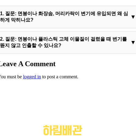
1. 질문: 면봉이나 화장솜, 머리카락이 변기에 유입되면 왜 심
하게 막히나요?
답변: 면봉의 플라스틱 대는 물에 전혀 녹지 않으며 S자 트랩의
2. 질문: 면봉이나 플라스틱 고체 이물질이 걸렸을 때 변기를
좁은 굴곡 구간에 가로로 쐐기처럼 걸리기 쉽습니다. 그 위로 물
뜯지 않고 인출할 수 있나요?
을 흡수해 부풀어 오르는 화장솜과 끈질긴 머리카락이 연속으로
엉겨 붙으면 촘촘한 인공 오물 거름망 필터 층을 형성하게 됩니
답변: 네 가능합니다. 일반적인 스프링 장비로 무리하게 밀어내
Leave A Comment
다. 이 필터 층이 오수와 대변의 흐름을 완벽히 차단하므로 아무
면 이물질이 하부 주관으로 넘어가 공사가 커지지만, 하림배관의
리 작은 고체 쓰레기라도 변기에 버리시면 안 됩니다.
You must be
logged in
to post a comment.
특수 피복형 고속 스크럽 샤프트와 포셉 집게 공구를 투입하면
도기에 흠집이나 균열을 전혀 내지 않고 내시경 모니터를 보며
원형 그대로 역포획 인양할 수 있습니다. 이후 하수구고압세척
공정까지 연계하므로 변기 해체 없이 안전한 통수가 가능합니다.