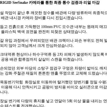
. RIGID SeeSnake 카메라를 통한 최종 통수 검증과 리얼 마감
설 작업이 끝난 후 깨끗한 정수를 배관에 다량 방류하며 최종적
 배관 내시경 카메라 장비를 다시 진입시켰습니다.
둡고 진흙으로 가득했던 100mm PVC 오수관 내부는 원래의 매
 플라스틱 백색 표면을 완전히 되찾은 상태였습니다.
갈 유입 과정에서 우려되었던 배관 크랙이나 파손 부위도 전혀 
되지 않아 고객님께서 크게 안심하셨습니다.
크대역류 현상이나 하수구역류 등 2차 피해가 발생하지 않도록 
 공용 배관 합류점까지 샅샅이 스캔을 마쳤습니다.
손되었던 외부 마당의 소탕구 점검구 구멍은 차량이 밟아도 깨
는 강화 주철관 재질의 튼튼한 맨홀 뚜껑으로 교체해 드렸습니다
목동변기막힘 화장실로 이동하여 탈거했던 양변기를 정밀 수평
 이용해 다시 안착시키고 곰팡이 방지용 바이오 실리콘으로 마
니다.
장실 변기에 다량의 휴지를 넣고 연달아 5회 이상 물을 내리는 
수 테스트를 전개했습니다.