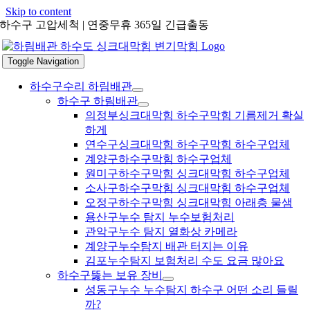
Skip to content
하수구 고압세척 | 연중무휴 365일 긴급출동
Toggle Navigation
하수구수리 하림배관
하수구 하림배관
의정부싱크대막힘 하수구막힘 기름제거 확실
하게
연수구싱크대막힘 하수구막힘 하수구업체
계양구하수구막힘 하수구업체
원미구하수구막힘 싱크대막힘 하수구업체
소사구하수구막힘 싱크대막힘 하수구업체
오정구하수구막힘 싱크대막힘 아래층 물샘
용산구누수 탐지 누수보험처리
관악구누수 탐지 열화상 카메라
계양구누수탐지 배관 터지는 이유
김포누수탐지 보험처리 수도 요금 많아요
하수구뚫는 보유 장비
성동구누수 누수탐지 하수구 어떤 소리 들릴
까?