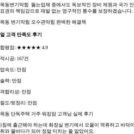
목동변기막힘 뚫는업체 중에서도 독보적인 장비 제원과 국가 
표권의 책임감으로 재발 없는 영구적인 통수를 보장하겠습니다.
목동 변기막힘 오수관막힘 완벽한 해결책
얼 고객 만족도 후기
합평점: ★★★★★ 4.9
적시공: 167건
업속도: 만점
술력: 만점
격합리성: 만점
절도/뒷정리: 만점
목동 단독주택 거주 워킹맘 고객님 실제 후기
아침에 출근해야 하는데 화장실 변기에서 오물이 역류하고 바닥
취와 물바다가 되어 정말 미치는 줄 알았어요.