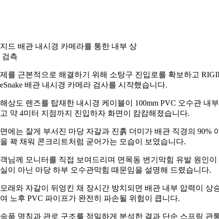
지드 배관 내시경 카메라를 통한 내부 상
 검측
제를 근본적으로 해결하기 위해 소탕구 진입로를 확보하고 RIGI
eeSnake 배관 내시경 카메라 검사를 시작했습니다.
해상도 렌즈를 탑재한 내시경 케이블이 100mm PVC 오수관 내
고 약 4미터 지점까지 진입하자 화면이 캄캄해졌습니다.
면에는 잘게 부서진 마당 자갈과 진흙 더미가 배관 직경의 90% 
을 꽉 채워 콘크리트처럼 굳어가는 모습이 보였습니다.
객님께 모니터를 직접 보여드리며 면목동 변기막힘 유발 원인이
실이 아닌 마당 하부 오수관막힘 때문임을 설명해 드렸습니다.
모래와 자갈이 뒤엉킨 채 장시간 방치되면 배관 내부 압력이 상
여 노후 PVC 파이프가 완전히 파손될 위험이 큽니다.
속품 명칭과 관로 구조를 정밀하게 분석한 결과 단순 스프링 관