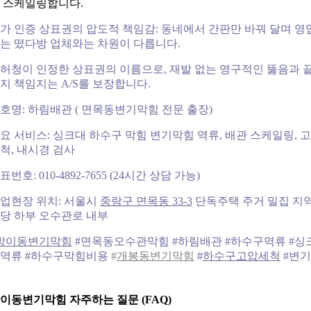
 스케일링합니다.
가 인증 상표권의 압도적 책임감: 동네에서 간판만 바꿔 달며 영
는 떴다방 업체와는 차원이 다릅니다.
허청이 인정한 상표권의 이름으로, 재발 없는 영구적인 뚫음과 
지 책임지는 A/S를 보장합니다.
호명: 하림배관 ( 면목동변기막힘 전문 출장)
요 서비스: 싱크대 하수구 막힘 변기막힘 역류, 배관 스케일링, 
척, 내시경 검사
표번호: 010-4892-7655 (24시간 상담 가능)
업현장 위치: 서울시
중랑구 면목동 33-3
단독주택 주거 밀집 지
당 하부 오수관로 내부
방이동변기막힘
#면목동오수관막힘 #하림배관 #하수구역류 #싱
역류 #하수구막힘비용
#
개봉동변기막힘
#
하수구고압세척
#변
이동변기막힘 자주하는 질문 (FAQ)