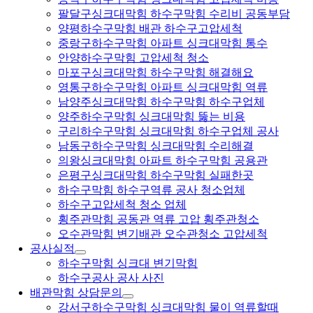
팔달구싱크대막힘 하수구막힘 수리비 공동부담
양평하수구막힘 배관 하수구고압세척
중랑구하수구막힘 아파트 싱크대막힘 통수
안양하수구막힘 고압세척 청소
마포구싱크대막힘 하수구막힘 해결해요
영통구하수구막힘 아파트 싱크대막힘 역류
남양주싱크대막힘 하수구막힘 하수구업체
양주하수구막힘 싱크대막힘 뚫는 비용
구리하수구막힘 싱크대막힘 하수구업체 공사
남동구하수구막힘 싱크대막힘 수리해결
의왕싱크대막힘 아파트 하수구막힘 공용관
은평구싱크대막힘 하수구막힘 실패한곳
하수구막힘 하수구역류 공사 청소업체
하수구고압세척 청소 업체
횡주관막힘 공동관 역류 고압 횡주관청소
오수관막힘 변기배관 오수관청소 고압세척
공사실적
하수구막힘 싱크대 변기막힘
하수구공사 공사 사진
배관막힘 상담문의
강서구하수구막힘 싱크대막힘 물이 역류할때