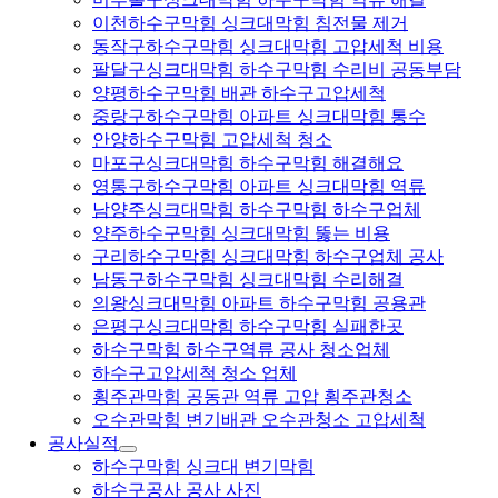
이천하수구막힘 싱크대막힘 침전물 제거
동작구하수구막힘 싱크대막힘 고압세척 비용
팔달구싱크대막힘 하수구막힘 수리비 공동부담
양평하수구막힘 배관 하수구고압세척
중랑구하수구막힘 아파트 싱크대막힘 통수
안양하수구막힘 고압세척 청소
마포구싱크대막힘 하수구막힘 해결해요
영통구하수구막힘 아파트 싱크대막힘 역류
남양주싱크대막힘 하수구막힘 하수구업체
양주하수구막힘 싱크대막힘 뚫는 비용
구리하수구막힘 싱크대막힘 하수구업체 공사
남동구하수구막힘 싱크대막힘 수리해결
의왕싱크대막힘 아파트 하수구막힘 공용관
은평구싱크대막힘 하수구막힘 실패한곳
하수구막힘 하수구역류 공사 청소업체
하수구고압세척 청소 업체
횡주관막힘 공동관 역류 고압 횡주관청소
오수관막힘 변기배관 오수관청소 고압세척
공사실적
하수구막힘 싱크대 변기막힘
하수구공사 공사 사진