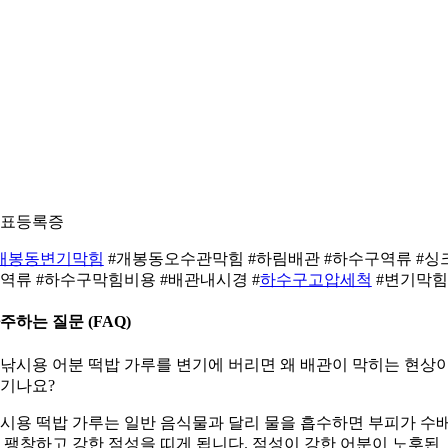
표등록증
개봉동변기막힘
#개봉동오수관막힘 #하림배관 #하수구역류 #싱
역류 #하수구막힘비용 #배관내시경 #
하수구고압세척
#변기막힘
주하는 질문 (FAQ)
. 낚시용 어분 떡밥 가루를 변기에 버리면 왜 배관이 막히는 현상
기나요?
시용 떡밥 가루는 일반 음식물과 달리 물을 흡수하면 부피가 수
 팽창하고 강한 점성을 띠게 됩니다. 점성이 강한 어분이 노후된