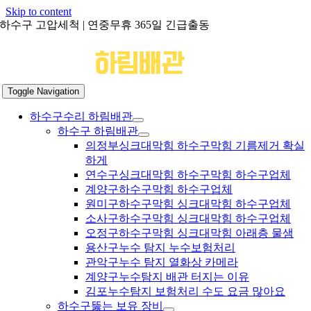
Skip to content
하수구 고압세척 | 연중무휴 365일 긴급출동
Toggle Navigation
하수구수리 하림배관
하수구 하림배관
의정부싱크대막힘 하수구막힘 기름제거 확실
하게
연수구싱크대막힘 하수구막힘 하수구업체
계양구하수구막힘 하수구업체
원미구하수구막힘 싱크대막힘 하수구업체
소사구하수구막힘 싱크대막힘 하수구업체
오정구하수구막힘 싱크대막힘 아래층 물샘
용산구누수 탐지 누수보험처리
관악구누수 탐지 열화상 카메라
계양구누수탐지 배관 터지는 이유
김포누수탐지 보험처리 수도 요금 많아요
하수구뚫는 보유 장비