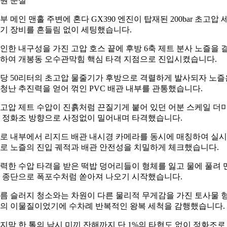
원 준설
부 메인 맨홀 주변에 혼다 GX390 엔진이 탑재된 200bar 초고압 
기 장비를 흔들림 없이 세팅했습니다.
인한 내구성을 가진 고압 호스 끝에 후방 6축 제트 분사 노즐을 
하여 개봉동 오수관막힘 핵심 타격 지점으로 진입시켰습니다.
당 50리터의 초고압 물줄기가 후방으로 격렬하게 발사되자 노즐
청난 추진력을 얻어 꺾인 PVC 배관 내부를 관통했습니다.
고압 제트 수압이 진흙처럼 끈질기게 붙어 있던 어분 스케일 더
 정화조 방향으로 사정없이 밀어내며 타격했습니다.
로 내부에서 리지드 배관 내시경 카메라를 동시에 매칭하여 실
로 노즐의 진입 궤적과 배관 안전성을 치밀하게 체크했습니다.
력한 수압 타격을 받은 떡밥 덩어리들이 형체를 잃고 물에 풀려 
 종단으로 폭포수처럼 쏟아져 나오기 시작했습니다.
름 슬러지 청소와는 차원이 다른 물리적 무게감을 가진 토사물 
의 이물질이었기에 수차례 반복적인 왕복 세척을 감행했습니다.
지막 한 톨의 낚시 미끼 잔해까지 단 1%의 타협도 없이 정화조로