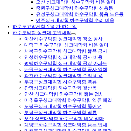
오산 싱크대막힘 하수구막힘 비용 얼마
중원구싱크대막힘 하수구막힘 신흥동
유성구싱크대막힘 하수구막힘 뚫음 노은동
여주싱크대막힘 하수구막힘 수리 비용
하수도고압세척 우리가 하는 일
하수도막힘 싱크대 고압세척
아산하수구막힘 싱크대막힘 청소 공사
대덕구 하수구막힘 싱크대막힘 비용 얼마
서북구하수구막힘 싱크대막힘 뚫음 공사
안성하수구막힘 싱크대막힘 공사 비용
평택하수구막힘 싱크대막힘 공장 아파트
단원구싱크대막힘 하수구막힘 공사 업체
과천하수구막힘 싱크대막힘 수리 비용
부평구싱크대막힘 하수구막힘 역류
광명싱크대막힘 하수구막힘 철산동
안산 싱크대막힘 하수구막힘 뚫는 업체
미추홀구싱크대막힘 하수구막힘 역류 해결
도봉구싱크대막힘 하수구막힘 뚫어요
부평구싱크대막힘 하수구막힘 역류
오산 싱크대막힘 하수구막힘 비용 얼마
계양구하수구막힘 싱크대막힘 뚫는 업체
미추홀구싱크대막힘 하수구막힘 역류 해결