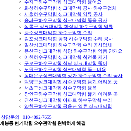
수지구하수구막힘 싱크대막힘 뚫어요
화성하수구막힘 싱크대막힘 공사 하수구업체
시흥하수구막힘 싱크대막힘 역류 공사
송파구하수구막힘 싱크대막힘 뚫음 공사
상록구 싱크대막힘 화장실 하수구막힘 역류
광주싱크대막힘 하수구막힘 수리
김포싱크대막힘 공장 하수구막힘 수리 공사
일산싱크대막힘 하수구막힘 수리 공사업체
용산구싱크대막힘 식당 하수구막힘 약품 안돼요
이천하수구막힘 싱크대막힘 침전물 제거
구로구하수구막힘 식당 싱크대막힘 뚫어
노원구하수구막힘 싱크대막힘 뚫는비용
동대문구싱크대막힘 상가 하수구막힘 수리 공사
덕양구싱크대막힘 하수구막힘 뚫기 어려운 곳
서초구싱크대막힘 하수구막힘 뚫음
장안구하수구막힘 싱크대막힘 뚫기 어려운 곳
권선구싱크대막힘 아파트 하수구막힘 수리
양천구하수구막힘 공용관 역류 싱크대막힘
상담문의 | 010-4892-7655
개봉동 변기막힘 오수관막힘 완벽하게 해결