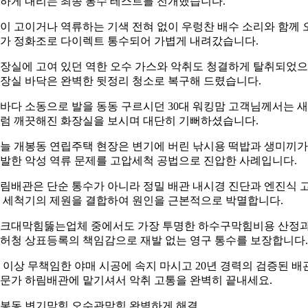
하게 내리는 최종 통수 테스트를 전개했습니다.
이 고이거나 역류하는 기색 전혀 없이 우렁찬 배수 소리와 함께 
가 정화조로 다이렉트 통수되어 가볍게 내려갔습니다.
장실에 고여 있던 역한 오수 가스와 악취도 청결하게 탈취되었
장실 바닥은 완벽한 뒷정리 청소로 복구해 드렸습니다.
바다 소동으로 발을 동동 구르시던 30대 워킹맘 고객님께서는 
럼 깨끗해진 화장실을 보시며 대단히 기뻐하셨습니다.
늘 개봉동 연립주택 현장은 변기에 버린 낚시용 떡밥과 생미끼가
발한 악성 역류 문제를 고압세척 공법으로 진압한 사례입니다.
림배관은 단순 통수가 아니라 정밀 배관 내시경 진단과 엔진식 
 세척기의 제원을 결합하여 원인을 근본적으로 박멸합니다.
크대막힘뚫는업체 중에서도 가장 투명한 하수구막힘비용 산정
허청 상표등록의 책임감으로 재발 없는 영구 통수를 보장합니다.
 이상 무책임한 야매 시공에 속지 마시고 20년 경력의 검증된 배
문가 하림배관에 맡기셔서 악취 고통을 완벽히 끝내세요.
봉동 변기막힘 오수관막힘 완벽하게 해결