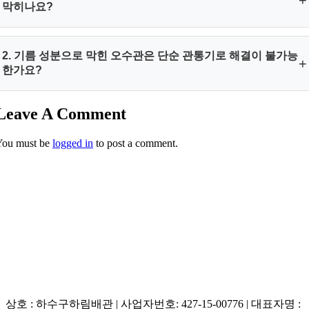
막히나요?
향수용 고농축 오일 성분은 물에 분해되지 않고 차가운 배관 내
2. 기름 성분으로 막힌 오수관은 단순 관통기로 해결이 불가능
+
부의 정수와 만나면 실리콘처럼 점도가 아주 높게 변형됩니다.
한가요?
이 점성 유막이 배관 내벽에 흡착되면 휴지나 머리카락 등 미세
오물들을 자석처럼 끌어당겨 심각한 폐쇄를 유발합니다.
Leave A Comment
단순 철사 관통기는 끈적한 오일 덩어리에 일시적인 구멍만 낼
뿐 배관 벽면에 붙은 점성 물질을 제거하지 못합니다. 배관 내시
You must be
logged in
to post a comment.
경으로 내부를 확인하며 플렉스 샤프트와 고압세척 장비를 동
원해 유막 자체를 완벽히 씻어내야 재발을 막을 수 있습니다.
상호 : 하수구하림배관 | 사업자번호: 427-15-00776 | 대표자명 :