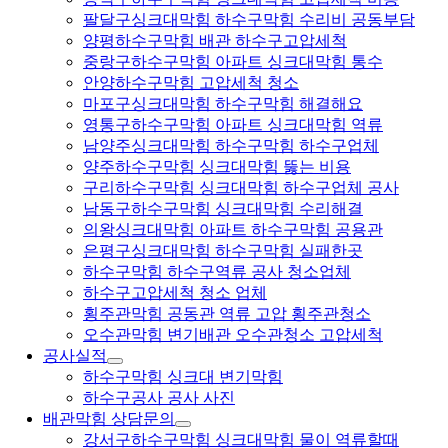
팔달구싱크대막힘 하수구막힘 수리비 공동부담
양평하수구막힘 배관 하수구고압세척
중랑구하수구막힘 아파트 싱크대막힘 통수
안양하수구막힘 고압세척 청소
마포구싱크대막힘 하수구막힘 해결해요
영통구하수구막힘 아파트 싱크대막힘 역류
남양주싱크대막힘 하수구막힘 하수구업체
양주하수구막힘 싱크대막힘 뚫는 비용
구리하수구막힘 싱크대막힘 하수구업체 공사
남동구하수구막힘 싱크대막힘 수리해결
의왕싱크대막힘 아파트 하수구막힘 공용관
은평구싱크대막힘 하수구막힘 실패한곳
하수구막힘 하수구역류 공사 청소업체
하수구고압세척 청소 업체
횡주관막힘 공동관 역류 고압 횡주관청소
오수관막힘 변기배관 오수관청소 고압세척
공사실적
하수구막힘 싱크대 변기막힘
하수구공사 공사 사진
배관막힘 상담문의
강서구하수구막힘 싱크대막힘 물이 역류할때