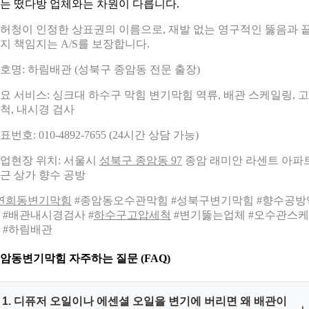
는 떴다방 업체와는 차원이 다릅니다.
허청이 인정한 상표권의 이름으로, 재발 없는 영구적인 뚫음과 
지 책임지는 A/S를 보장합니다.
호명: 하림배관 (성북구 종암동 전문 출장)
요 서비스: 싱크대 하수구 막힘 변기막힘 역류, 배관 스케일링, 
척, 내시경 검사
표번호: 010-4892-7655 (24시간 상담 가능)
업현장 위치: 서울시
성북구 종암동 97
종암 래미안 라센트 아파
근 상가 향수 공방
연희동변기막힘
#종암동오수관막힘 #성북구변기막힘 #향수공방
 #배관내시경검사 #
하수구고압세척
#변기뚫는업체 #오수관스
 #하림배관
암동변기막힘 자주하는 질문 (FAQ)
1. 디퓨저 오일이나 에센셜 오일을 변기에 버리면 왜 배관이
+