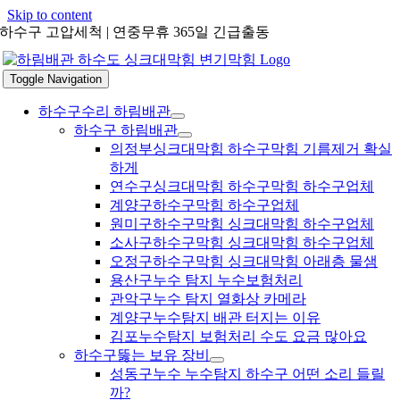
Skip to content
하수구 고압세척 | 연중무휴 365일 긴급출동
Toggle Navigation
하수구수리 하림배관
하수구 하림배관
의정부싱크대막힘 하수구막힘 기름제거 확실
하게
연수구싱크대막힘 하수구막힘 하수구업체
계양구하수구막힘 하수구업체
원미구하수구막힘 싱크대막힘 하수구업체
소사구하수구막힘 싱크대막힘 하수구업체
오정구하수구막힘 싱크대막힘 아래층 물샘
용산구누수 탐지 누수보험처리
관악구누수 탐지 열화상 카메라
계양구누수탐지 배관 터지는 이유
김포누수탐지 보험처리 수도 요금 많아요
하수구뚫는 보유 장비
성동구누수 누수탐지 하수구 어떤 소리 들릴
까?