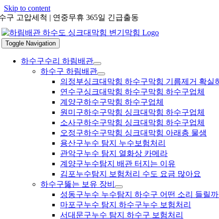
Skip to content
수구 고압세척 | 연중무휴 365일 긴급출동
Toggle Navigation
하수구수리 하림배관
하수구 하림배관
의정부싱크대막힘 하수구막힘 기름제거 확실
연수구싱크대막힘 하수구막힘 하수구업체
계양구하수구막힘 하수구업체
원미구하수구막힘 싱크대막힘 하수구업체
소사구하수구막힘 싱크대막힘 하수구업체
오정구하수구막힘 싱크대막힘 아래층 물샘
용산구누수 탐지 누수보험처리
관악구누수 탐지 열화상 카메라
계양구누수탐지 배관 터지는 이유
김포누수탐지 보험처리 수도 요금 많아요
하수구뚫는 보유 장비
성동구누수 누수탐지 하수구 어떤 소리 들릴까
마포구누수 탐지 하수구누수 보험처리
서대문구누수 탐지 하수구 보험처리