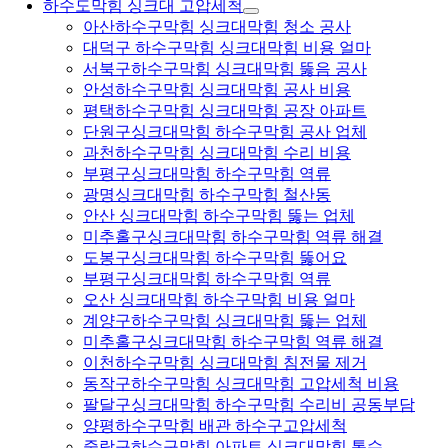
하수도막힘 싱크대 고압세척
아산하수구막힘 싱크대막힘 청소 공사
대덕구 하수구막힘 싱크대막힘 비용 얼마
서북구하수구막힘 싱크대막힘 뚫음 공사
안성하수구막힘 싱크대막힘 공사 비용
평택하수구막힘 싱크대막힘 공장 아파트
단원구싱크대막힘 하수구막힘 공사 업체
과천하수구막힘 싱크대막힘 수리 비용
부평구싱크대막힘 하수구막힘 역류
광명싱크대막힘 하수구막힘 철산동
안산 싱크대막힘 하수구막힘 뚫는 업체
미추홀구싱크대막힘 하수구막힘 역류 해결
도봉구싱크대막힘 하수구막힘 뚫어요
부평구싱크대막힘 하수구막힘 역류
오산 싱크대막힘 하수구막힘 비용 얼마
계양구하수구막힘 싱크대막힘 뚫는 업체
미추홀구싱크대막힘 하수구막힘 역류 해결
이천하수구막힘 싱크대막힘 침전물 제거
동작구하수구막힘 싱크대막힘 고압세척 비용
팔달구싱크대막힘 하수구막힘 수리비 공동부담
양평하수구막힘 배관 하수구고압세척
중랑구하수구막힘 아파트 싱크대막힘 통수