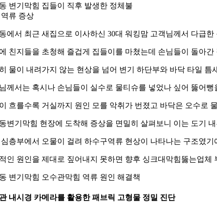
동 변기막힘 집들이 직후 발생한 정체불
 역류 증상
동에서 최근 새집으로 이사하신 30대 워킹맘 고객님께서 다급한
에 친지들을 초청해 즐겁게 집들이를 마쳤는데 손님들이 돌아간 
히 물이 내려가지 않는 현상을 넘어 변기 하단부와 바닥 타일 틈
님께서는 혹시나 손님들이 실수로 물티슈를 넣었나 싶어 뚫어뻥을
이 흐를수록 거실까지 원인 모를 악취가 번졌고 바닥은 오수로 
동변기막힘 현장에 도착해 증상을 면밀히 살펴보니 이는 도기 내
 심층부에서 오물이 걸려 하수구역류 현상이 나타나는 구조였기
적인 원인을 제대로 짚어내지 못하면 향후 싱크대막힘뚫는업체 부
동 변기막힘 오수관막힘 역류 원인 해결책
 배관 내시경 카메라를 활용한 패브릭 고형물 정밀 진단