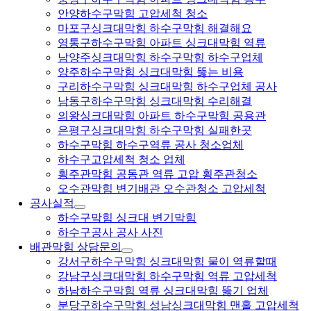
안양하수구막힘 고압세척 청소
마포구싱크대막힘 하수구막힘 해결해요
영통구하수구막힘 아파트 싱크대막힘 역류
남양주싱크대막힘 하수구막힘 하수구업체
양주하수구막힘 싱크대막힘 뚫는 비용
구리하수구막힘 싱크대막힘 하수구업체 공사
남동구하수구막힘 싱크대막힘 수리해결
의왕싱크대막힘 아파트 하수구막힘 공용관
은평구싱크대막힘 하수구막힘 실패한곳
하수구막힘 하수구역류 공사 청소업체
하수구고압세척 청소 업체
횡주관막힘 공동관 역류 고압 횡주관청소
오수관막힘 변기배관 오수관청소 고압세척
공사실적
하수구막힘 싱크대 변기막힘
하수구공사 공사 사진
배관막힘 상담문의
강서구하수구막힘 싱크대막힘 물이 역류할때
강남구싱크대막힘 하수구막힘 역류 고압세척
하남하수구막힘 역류 싱크대막힘 뚫기 업체
분당구하수구막힘 성남싱크대막힘 맨홀 고압세척