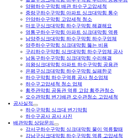
양평하수구막힘 배관 하수구고압세척
중랑구하수구막힘 아파트 싱크대막힘 통수
안양하수구막힘 고압세척 청소
마포구싱크대막힘 하수구막힘 해결해요
영통구하수구막힘 아파트 싱크대막힘 역류
남양주싱크대막힘 하수구막힘 하수구업체
양주하수구막힘 싱크대막힘 뚫는 비용
구리하수구막힘 싱크대막힘 하수구업체 공사
남동구하수구막힘 싱크대막힘 수리해결
의왕싱크대막힘 아파트 하수구막힘 공용관
은평구싱크대막힘 하수구막힘 실패한곳
하수구막힘 하수구역류 공사 청소업체
하수구고압세척 청소 업체
횡주관막힘 공동관 역류 고압 횡주관청소
오수관막힘 변기배관 오수관청소 고압세척
공사실적
하수구막힘 싱크대 변기막힘
하수구공사 공사 사진
배관막힘 상담문의
강서구하수구막힘 싱크대막힘 물이 역류할때
강남구싱크대막힘 하수구막힘 역류 고압세척