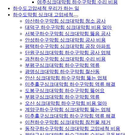
여주싱크대막힘 하수구막힘 수리 비용
하수도고압세척 우리가 하는 일
하수도막힘 싱크대 고압세척
아산하수구막힘 싱크대막힘 청소 공사
대덕구 하수구막힘 싱크대막힘 비용 얼마
서북구하수구막힘 싱크대막힘 뚫음 공사
안성하수구막힘 싱크대막힘 공사 비용
평택하수구막힘 싱크대막힘 공장 아파트
단원구싱크대막힘 하수구막힘 공사 업체
과천하수구막힘 싱크대막힘 수리 비용
부평구싱크대막힘 하수구막힘 역류
광명싱크대막힘 하수구막힘 철산동
안산 싱크대막힘 하수구막힘 뚫는 업체
미추홀구싱크대막힘 하수구막힘 역류 해결
도봉구싱크대막힘 하수구막힘 뚫어요
부평구싱크대막힘 하수구막힘 역류
오산 싱크대막힘 하수구막힘 비용 얼마
계양구하수구막힘 싱크대막힘 뚫는 업체
미추홀구싱크대막힘 하수구막힘 역류 해결
이천하수구막힘 싱크대막힘 침전물 제거
동작구하수구막힘 싱크대막힘 고압세척 비용
팔달구싱크대막힘 하수구막힘 수리비 공동부담