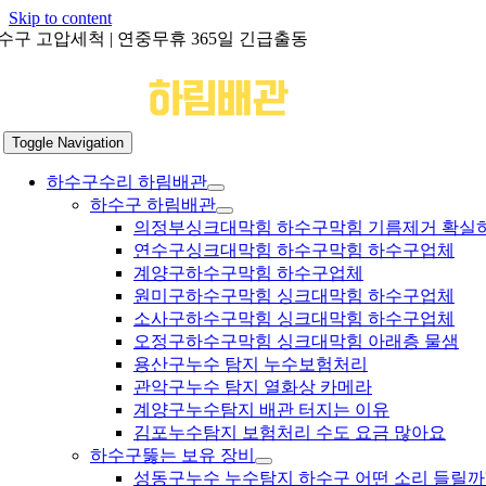
Skip to content
수구 고압세척 | 연중무휴 365일 긴급출동
Toggle Navigation
하수구수리 하림배관
하수구 하림배관
의정부싱크대막힘 하수구막힘 기름제거 확실
연수구싱크대막힘 하수구막힘 하수구업체
계양구하수구막힘 하수구업체
원미구하수구막힘 싱크대막힘 하수구업체
소사구하수구막힘 싱크대막힘 하수구업체
오정구하수구막힘 싱크대막힘 아래층 물샘
용산구누수 탐지 누수보험처리
관악구누수 탐지 열화상 카메라
계양구누수탐지 배관 터지는 이유
김포누수탐지 보험처리 수도 요금 많아요
하수구뚫는 보유 장비
성동구누수 누수탐지 하수구 어떤 소리 들릴까