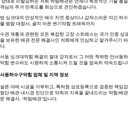
 상태로 리빌딩하는 저희 하림배관은 언제나 독보적인 기술 품
객님의 주거 만족도를 최상으로 견인하겠습니다.
방 싱크대의 만성적인 배수 지연 증상이나 갑작스러운 야간 하수
물 범람 대참사, 골치 아픈 변기막힘 트래픽까지
수관 계통과 관련된 모든 복잡한 고장 스트레스는 국가 인증 상
을 보유한 배관 전문 해결사인 저희에게 안심하고 맡겨주시기 
다.
서동 싱크대막힘 해결의 절대 강자로서 그 어떤 척박한 안서동
막힘 변수라도 시원하게 소통시켜 드릴 것을 엄숙히 약속드립니
서동하수구막힘 업체 및 지역 정보
설픈 야매 시공을 거부하고, 특허청 상표등록으로 검증된 책임
첨단 배관 내시경 진단으로 악취의 지옥을 끝내드리는 막힘/배관
문 해결사, ‘하림배관’입니다.