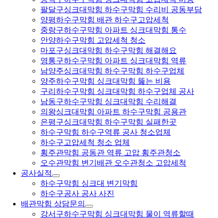
팔달구싱크대막힘 하수구막힘 수리비 공동부담
양평하수구막힘 배관 하수구고압세척
중랑구하수구막힘 아파트 싱크대막힘 통수
안양하수구막힘 고압세척 청소
마포구싱크대막힘 하수구막힘 해결해요
영통구하수구막힘 아파트 싱크대막힘 역류
남양주싱크대막힘 하수구막힘 하수구업체
양주하수구막힘 싱크대막힘 뚫는 비용
구리하수구막힘 싱크대막힘 하수구업체 공사
남동구하수구막힘 싱크대막힘 수리해결
의왕싱크대막힘 아파트 하수구막힘 공용관
은평구싱크대막힘 하수구막힘 실패한곳
하수구막힘 하수구역류 공사 청소업체
하수구고압세척 청소 업체
횡주관막힘 공동관 역류 고압 횡주관청소
오수관막힘 변기배관 오수관청소 고압세척
공사실적
하수구막힘 싱크대 변기막힘
하수구공사 공사 사진
배관막힘 상담문의
강서구하수구막힘 싱크대막힘 물이 역류할때