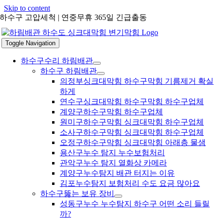
Skip to content
하수구 고압세척 | 연중무휴 365일 긴급출동
Toggle Navigation
하수구수리 하림배관
하수구 하림배관
의정부싱크대막힘 하수구막힘 기름제거 확실
하게
연수구싱크대막힘 하수구막힘 하수구업체
계양구하수구막힘 하수구업체
원미구하수구막힘 싱크대막힘 하수구업체
소사구하수구막힘 싱크대막힘 하수구업체
오정구하수구막힘 싱크대막힘 아래층 물샘
용산구누수 탐지 누수보험처리
관악구누수 탐지 열화상 카메라
계양구누수탐지 배관 터지는 이유
김포누수탐지 보험처리 수도 요금 많아요
하수구뚫는 보유 장비
성동구누수 누수탐지 하수구 어떤 소리 들릴
까?