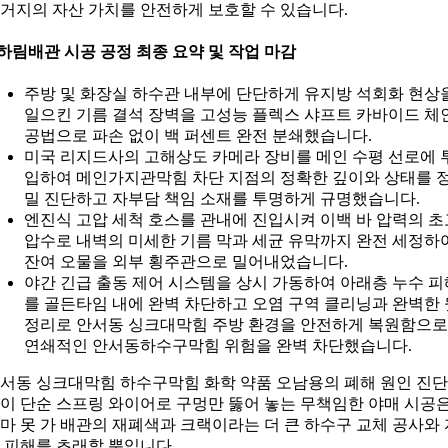
거지의 자산 가치를 안전하게 보호할 수 있습니다.
하림배관 시공 공정 최종 요약 및 작업 마감
주방 및 화장실 하수관 내부에 단단하게 유지방 석회화 현상
일으킨 기름 결석 장벽을 고성능 플렉스 샤프트 카바이드 체
공법으로 파손 없이 백 퍼센트 완전 분쇄했습니다.
미국 리지드사의 고해상도 카메라 장비를 메인 수평 선로에 
입하여 메인가지관막힘 차단 지점의 정확한 깊이와 상태를 
밀 진단하고 자부담 책임 소재를 투명하게 규명했습니다.
엔진식 고압 세척 호스를 관내에 진입시켜 이백 바 압력의 초
압수로 내벽의 미세한 기름 막과 세균 유막까지 완전 세정하
잔여 오물을 외부 횡주관으로 밀어내었습니다.
야간 긴급 출동 제어 시스템을 상시 가동하여 아래층 누수 피
를 골든타임 내에 완벽 차단하고 오염 구역 클리닝과 완벽한 
정리로 안서동 싱크대막힘 주방 환경을 안전하게 복원함으
연쇄적인 안서동하수구막힘 위험을 완벽 차단했습니다.
서동 싱크대막힘 하수구막힘 화학 약품 오남용의 폐해 원인 진단
이 단순 스프링 와이어로 구멍만 뚫어 놓는 무책임한 야매 시공
마 못 가 배관의 재폐색과 크랙이라는 더 큰 하수구 교체 공사와 
 피해를 초래할 뿐입니다.