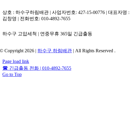
다. 이러한 정밀 분석 데이터가 수반되어야 변기막힘 복합 증상
이나 연쇄적인 싱크대 정체 지출 과실 또는 악성 하수 오염 비용
상호 : 하수구하림배관 | 사업자번호: 427-15-00776 | 대표자명 :
부담 한계를 분쟁 없이 명확하게 정리할 수 있습니다.
김창영 | 전화번호: 010-4892-7655
하수구 고압세척 | 연중무휴 365일 긴급출동
© Copyright 2026 |
하수구 하림배관
| All Rights Reserved .
Page load link
☎
긴급출동 전화 | 010-4892-7655
Go to Top