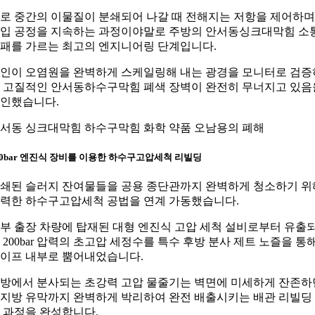
로 중간의 이물질이 분쇄되어 나갈 때 전해지는 저항을 제어하며
입 공정을 지속하는 과정이야말로 주방의 안서동싱크대막힘 소
패를 가르는 최고의 엔지니어링 단계입니다.
인이 오염원을 완벽하게 스케일링해 내는 광경을 모니터로 검증
 고질적인 안서동하수구막힘 폐색 장벽이 완전히 무너지고 있음
인했습니다.
서동 싱크대막힘 하수구막힘 화학 약품 오남용의 폐해
00bar 엔진식 장비를 이용한 하수구고압세척 리빌딩
쇄된 슬러지 잔여물들을 공용 종단관까지 완벽하게 청소하기 위
력한 하수구고압세척 공법을 연계 가동했습니다.
부 출장 차량에 탑재된 대형 엔진식 고압 세척 설비로부터 유출
 200bar 압력의 초고압 세정수를 특수 후방 분사 제트 노즐을 통
이프 내부로 뿜어내었습니다.
방에서 분사되는 초강력 고압 물줄기는 벽면에 미세하게 잔존하
지방 유막까지 완벽하게 박리하여 완전 배출시키는 배관 리빌딩
 과정을 완성합니다.