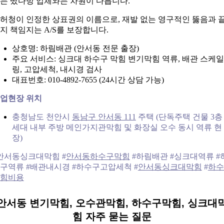
는 떴다방 업체와는 차원이 다릅니다.
허청이 인정한 상표권의 이름으로, 재발 없는 영구적인 뚫음과 
지 책임지는 A/S를 보장합니다.
상호명: 하림배관 (안서동 전문 출장)
주요 서비스: 싱크대 하수구 막힘 변기막힘 역류, 배관 스케일
링, 고압세척, 내시경 검사
대표번호: 010-4892-7655 (24시간 상담 가능)
업현장 위치
충청남도 천안시
동남구 안서동 111
주택 (단독주택 건물 3층
세대 내부 주방 메인가지관막힘 및 화장실 오수 동시 역류 현
장)
안서동싱크대막힘 #
안서동하수구막힘
#하림배관 #싱크대역류 #
구역류 #배관내시경 #하수구고압세척 #
안서동싱크대막힘
#
하수
힘비용
안서동 변기막힘, 오수관막힘, 하수구막힘, 싱크대
힘 자주 묻는 질문