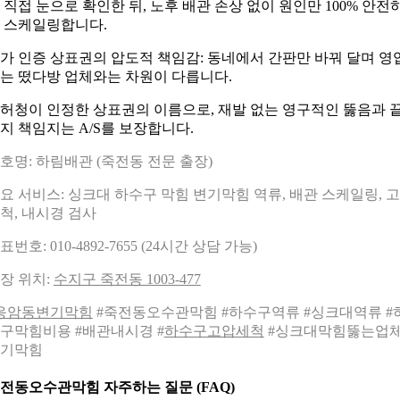
 직접 눈으로 확인한 뒤, 노후 배관 손상 없이 원인만 100% 안전
 스케일링합니다.
가 인증 상표권의 압도적 책임감: 동네에서 간판만 바꿔 달며 영
는 떴다방 업체와는 차원이 다릅니다.
허청이 인정한 상표권의 이름으로, 재발 없는 영구적인 뚫음과 
지 책임지는 A/S를 보장합니다.
호명: 하림배관 (죽전동 전문 출장)
요 서비스: 싱크대 하수구 막힘 변기막힘 역류, 배관 스케일링, 
척, 내시경 검사
표번호: 010-4892-7655 (24시간 상담 가능)
장 위치:
수지구 죽전동 1003-477
응암동변기막힘
#죽전동오수관막힘 #하수구역류 #싱크대역류 #
구막힘비용 #배관내시경 #
하수구고압세척
#싱크대막힘뚫는업체
기막힘
전동오수관막힘 자주하는 질문 (FAQ)