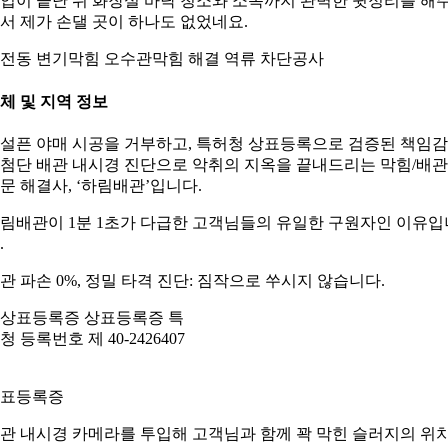
업이 끝난 뒤 화장실 바닥 청소와 소독까지 완벽한 뒷정리를 해
서 제가 손댈 곳이 하나도 없었네요.
전동 변기막힘 오수관막힘 해결 역류 차단공사
체 및 지역 정보
설픈 야매 시공을 거부하고, 특허청 상표등록으로 검증된 책임
첨단 배관 내시경 진단으로 악취의 지옥을 끝내드리는 막힘/배관
문 해결사, ‘하림배관’입니다.
림배관이 1분 1초가 다급한 고객님들의 유일한 구원자인 이유입
.
관 파손 0%, 정밀 타격 진단: 짐작으로 쑤시지 않습니다.
표등록증
관 내시경 카메라를 투입해 고객님과 함께 꽉 막힌 슬러지의 위