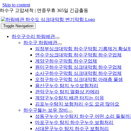
Skip to content
하수구 고압세척 | 연중무휴 365일 긴급출동
Toggle Navigation
하수구수리 하림배관
하수구 하림배관
의정부싱크대막힘 하수구막힘 기름제거 확실
연수구싱크대막힘 하수구막힘 하수구업체
계양구하수구막힘 하수구업체
원미구하수구막힘 싱크대막힘 하수구업체
소사구하수구막힘 싱크대막힘 하수구업체
오정구하수구막힘 싱크대막힘 아래층 물샘
용산구누수 탐지 누수보험처리
관악구누수 탐지 열화상 카메라
계양구누수탐지 배관 터지는 이유
김포누수탐지 보험처리 수도 요금 많아요
하수구뚫는 보유 장비
성동구누수 누수탐지 하수구 어떤 소리 들릴까
마포구누수 탐지 하수구누수 보험처리
서대문구누수 탐지 하수구 보험처리