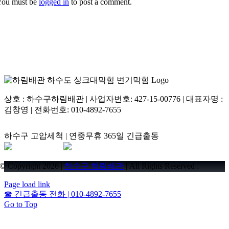
You must be
logged in
to post a comment.
상호 : 하수구하림배관 | 사업자번호: 427-15-00776 | 대표자명 :
김창영 | 전화번호: 010-4892-7655
하수구 고압세척 | 연중무휴 365일 긴급출동
© Copyright 2026 |
하수구 하림배관
| All Rights Reserved .
Page load link
☎
긴급출동 전화 | 010-4892-7655
Go to Top