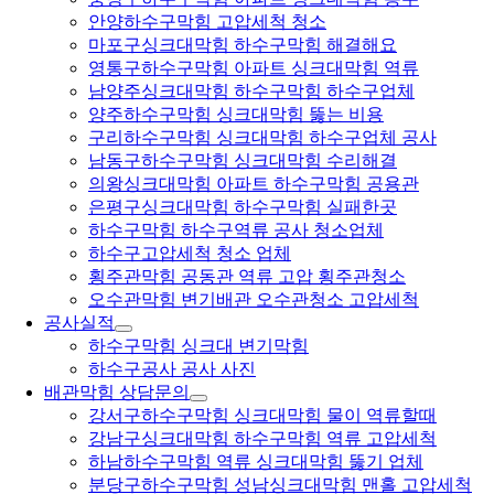
안양하수구막힘 고압세척 청소
마포구싱크대막힘 하수구막힘 해결해요
영통구하수구막힘 아파트 싱크대막힘 역류
남양주싱크대막힘 하수구막힘 하수구업체
양주하수구막힘 싱크대막힘 뚫는 비용
구리하수구막힘 싱크대막힘 하수구업체 공사
남동구하수구막힘 싱크대막힘 수리해결
의왕싱크대막힘 아파트 하수구막힘 공용관
은평구싱크대막힘 하수구막힘 실패한곳
하수구막힘 하수구역류 공사 청소업체
하수구고압세척 청소 업체
횡주관막힘 공동관 역류 고압 횡주관청소
오수관막힘 변기배관 오수관청소 고압세척
공사실적
하수구막힘 싱크대 변기막힘
하수구공사 공사 사진
배관막힘 상담문의
강서구하수구막힘 싱크대막힘 물이 역류할때
강남구싱크대막힘 하수구막힘 역류 고압세척
하남하수구막힘 역류 싱크대막힘 뚫기 업체
분당구하수구막힘 성남싱크대막힘 맨홀 고압세척