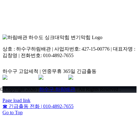
상호 : 하수구하림배관 | 사업자번호: 427-15-00776 | 대표자명 :
김창영 | 전화번호: 010-4892-7655
하수구 고압세척 | 연중무휴 365일 긴급출동
© Copyright 2026 |
하수구 하림배관
| All Rights Reserved .
Page load link
☎
긴급출동 전화 | 010-4892-7655
Go to Top