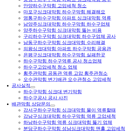
안양하수구막힘 고압세척 청소
마포구싱크대막힘 하수구막힘 해결해요
영통구하수구막힘 아파트 싱크대막힘 역류
남양주싱크대막힘 하수구막힘 하수구업체
양주하수구막힘 싱크대막힘 뚫는 비용
구리하수구막힘 싱크대막힘 하수구업체 공사
남동구하수구막힘 싱크대막힘 수리해결
의왕싱크대막힘 아파트 하수구막힘 공용관
은평구싱크대막힘 하수구막힘 실패한곳
하수구막힘 하수구역류 공사 청소업체
하수구고압세척 청소 업체
횡주관막힘 공동관 역류 고압 횡주관청소
오수관막힘 변기배관 오수관청소 고압세척
공사실적
하수구막힘 싱크대 변기막힘
하수구공사 공사 사진
배관막힘 상담문의
강서구하수구막힘 싱크대막힘 물이 역류할때
강남구싱크대막힘 하수구막힘 역류 고압세척
하남하수구막힘 역류 싱크대막힘 뚫기 업체
분당구하수구막힘 성남싱크대막힘 맨홀 고압세척