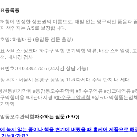
표등록증
허청이 인정한 상표권의 이름으로, 재발 없는 영구적인 뚫음과 
지 책임지는 A/S를 보장합니다.
호명: 하림배관 (응암동 전문 출장)
요 서비스: 싱크대 하수구 막힘 변기막힘 역류, 배관 스케일링, 
척, 내시경 검사
표번호: 010-4892-7655 (24시간 상담 가능)
장 위치: 서울시
은평구 응암동 11-6
다세대 주택 단지 내 세대
봉천동변기막힘
#응암동오수관막힘 #하수구역류 #싱크대역류 #
구막힘비용 #배관내시경 #
하수구고압세척
#싱크대막힘뚫는업체
기막힘
암동오수관막힘
자주하는 질문 (FAQ)
에 녹지 않는 종이나 책을 변기에 버렸을 때 홈케어 제품으로 해
 가능한가요?