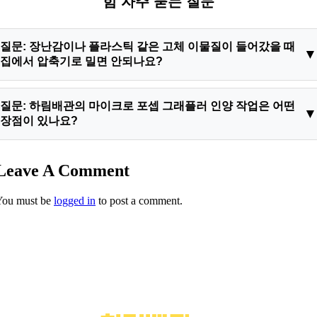
힘 자주 묻는 질문
질문: 장난감이나 플라스틱 같은 고체 이물질이 들어갔을 때
집에서 압축기로 밀면 안되나요?
답변: 절대로 안 됩니다. 뚫어뻥이나 압축기를 사용해 강한 압력
질문: 하림배관의 마이크로 포셉 그래플러 인양 작업은 어떤
을 가하면 고체 장난감이 양변기 내부의 좁은 S자 트랩 굴곡에
장점이 있나요?
쐐기처럼 영구적으로 박히게 됩니다. 이 경우 도기를 무조건 깨
거나 해체해야 하므로 이물질이 들어갔을 때는 손대지 마시고 즉
답변: 도기를 강제로 철거하거나 파손하지 않고 내부를 실시간
Leave A Comment
시 응봉동오수관막힘 전문 장비를 갖춘 업체를 부르셔야 합니다.
관찰하며 걸려있는 이물질만 정밀하게 집어내어 역방향으로 인
양하는 선진 공법입니다. 작업 시간이 매우 짧아 하수구막힘비용
You must be
logged in
to post a comment.
부담을 최소화하며 아이들의 소중한 완구류 원형과 고가의 양변
기 도기를 완벽하게 보존할 수 있습니다.