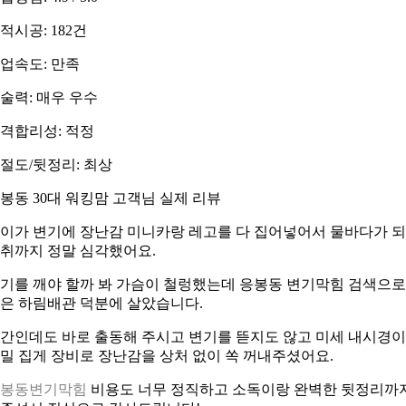
적시공: 182건
업속도: 만족
술력: 매우 우수
격합리성: 적정
절도/뒷정리: 최상
봉동 30대 워킹맘 고객님 실제 리뷰
이가 변기에 장난감 미니카랑 레고를 다 집어넣어서 물바다가 
취까지 정말 심각했어요.
기를 깨야 할까 봐 가슴이 철렁했는데 응봉동 변기막힘 검색으로
은 하림배관 덕분에 살았습니다.
간인데도 바로 출동해 주시고 변기를 뜯지도 않고 미세 내시경
밀 집게 장비로 장난감을 상처 없이 쏙 꺼내주셨어요.
응봉동변기막힘
비용도 너무 정직하고 소독이랑 완벽한 뒷정리까