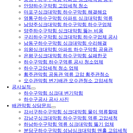
안양하수구막힘 고압세척 청소
마포구싱크대막힘 하수구막힘 해결해요
영통구하수구막힘 아파트 싱크대막힘 역류
남양주싱크대막힘 하수구막힘 하수구업체
양주하수구막힘 싱크대막힘 뚫는 비용
구리하수구막힘 싱크대막힘 하수구업체 공사
남동구하수구막힘 싱크대막힘 수리해결
의왕싱크대막힘 아파트 하수구막힘 공용관
은평구싱크대막힘 하수구막힘 실패한곳
하수구막힘 하수구역류 공사 청소업체
하수구고압세척 청소 업체
횡주관막힘 공동관 역류 고압 횡주관청소
오수관막힘 변기배관 오수관청소 고압세척
공사실적
하수구막힘 싱크대 변기막힘
하수구공사 공사 사진
배관막힘 상담문의
강서구하수구막힘 싱크대막힘 물이 역류할때
강남구싱크대막힘 하수구막힘 역류 고압세척
하남하수구막힘 역류 싱크대막힘 뚫기 업체
분당구하수구막힘 성남싱크대막힘 맨홀 고압세척