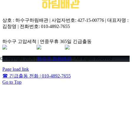
상호 : 하수구하림배관 | 사업자번호: 427-15-00776 | 대표자명 :
김창영 | 전화번호: 010-4892-7655
하수구 고압세척 | 연중무휴 365일 긴급출동
© Copyright 2026 |
하수구 하림배관
| All Rights Reserved .
Page load link
☎
긴급출동 전화 | 010-4892-7655
Go to Top