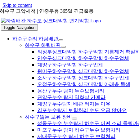
Skip to content
하수구 고압세척 | 연중무휴 365일 긴급출동
Toggle Navigation
하수구수리 하림배관
하수구 하림배관
의정부싱크대막힘 하수구막힘 기름제거 확실
연수구싱크대막힘 하수구막힘 하수구업체
계양구하수구막힘 하수구업체
원미구하수구막힘 싱크대막힘 하수구업체
소사구하수구막힘 싱크대막힘 하수구업체
오정구하수구막힘 싱크대막힘 아래층 물샘
용산구누수 탐지 누수보험처리
관악구누수 탐지 열화상 카메라
계양구누수탐지 배관 터지는 이유
김포누수탐지 보험처리 수도 요금 많아요
하수구뚫는 보유 장비
성동구누수 누수탐지 하수구 어떤 소리 들릴까
마포구누수 탐지 하수구누수 보험처리
서대문구누수 탐지 하수구 보험처리