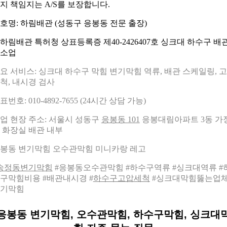
지 책임지는 A/S를 보장합니다.
호명: 하림배관 (성동구 응봉동 전문 출장)
요 서비스: 싱크대 하수구 막힘 변기막힘 역류, 배관 스케일링, 
척, 내시경 검사
표번호: 010-4892-7655 (24시간 상담 가능)
업 현장 주소: 서울시 성동구
응봉동 101
응봉대림아파트 3동 가
 화장실 배관 내부
봉동 변기막힘 오수관막힘 미니카랑 레고
송정동변기막힘
#응봉동오수관막힘 #하수구역류 #싱크대역류 #
구막힘비용 #배관내시경 #
하수구고압세척
#싱크대막힘뚫는업체
기막힘
응봉동 변기막힘, 오수관막힘, 하수구막힘, 싱크대