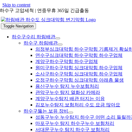
Skip to content
하수구 고압세척 | 연중무휴 365일 긴급출동
Toggle Navigation
하수구수리 하림배관
하수구 하림배관
의정부싱크대막힘 하수구막힘 기름제거 확실
연수구싱크대막힘 하수구막힘 하수구업체
계양구하수구막힘 하수구업체
원미구하수구막힘 싱크대막힘 하수구업체
소사구하수구막힘 싱크대막힘 하수구업체
오정구하수구막힘 싱크대막힘 아래층 물샘
용산구누수 탐지 누수보험처리
관악구누수 탐지 열화상 카메라
계양구누수탐지 배관 터지는 이유
김포누수탐지 보험처리 수도 요금 많아요
하수구뚫는 보유 장비
성동구누수 누수탐지 하수구 어떤 소리 들릴까
마포구누수 탐지 하수구누수 보험처리
서대문구누수 탐지 하수구 보험처리