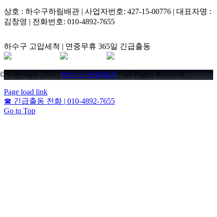
상호 : 하수구하림배관 | 사업자번호: 427-15-00776 | 대표자명 :
김창영 | 전화번호: 010-4892-7655
하수구 고압세척 | 연중무휴 365일 긴급출동
© Copyright 2026 |
하수구 하림배관
| All Rights Reserved .
Page load link
☎
긴급출동 전화 | 010-4892-7655
Go to Top