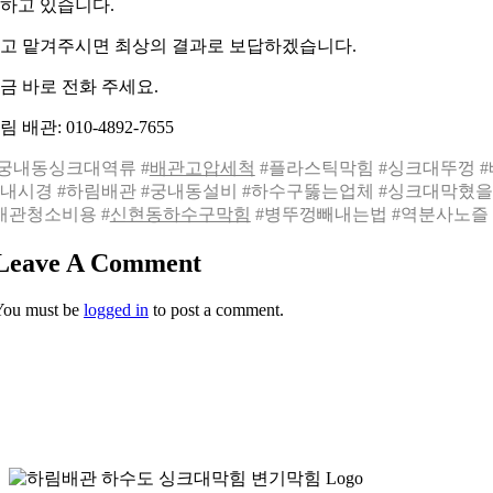
하고 있습니다.
고 맡겨주시면 최상의 결과로 보답하겠습니다.
금 바로 전화 주세요.
림 배관: 010-4892-7655
궁내동싱크대역류 #
배관고압세척
#플라스틱막힘 #싱크대뚜껑 #
내시경 #하림배관 #궁내동설비 #하수구뚫는업체 #싱크대막혔
배관청소비용 #
신현동하수구막힘
#병뚜껑빼내는법 #역분사노즐
Leave A Comment
You must be
logged in
to post a comment.