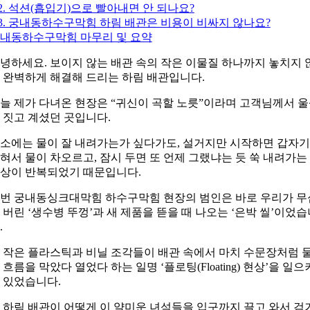
2. 석션(흡입기)으로 빨아내면 안 되나요?
3. 궁내동하수구막힘 하림 배관은 비용이 비싸지 않나요?
내동하수구막힘 마무리 및 요약
녕하세요. 보이지 않는 배관 속의 작은 이물질 하나까지 놓치지 
 완벽하게 해결해 드리는 하림 배관입니다.
늘 제가 다녀온 현장은 “귀신이 곡할 노릇”이라며 고객님께서 
 짓고 계셨던 곳입니다.
소에는 물이 잘 내려가는가 싶다가도, 설거지만 시작하면 갑자기
혀서 물이 차오르고, 잠시 두면 또 언제 그랬냐는 듯 쑥 내려가는
상이 반복되었기 때문입니다.
번 궁내동싱크대막힘 하수구막힘 현장의 범인은 바로 우리가 무
 버린 ‘생수병 뚜껑’과 새 제품을 뜯을 때 나오는 ‘은박 씰’이었습
.
 작은 플라스틱과 비닐 조각들이 배관 속에서 마치 수문장처럼 
 흐름을 막았다 열었다 하는 일명 ‘플로팅(Floating) 현상’을 일으
 있었습니다.
 하림 배관이 어떻게 이 얄미운 녀석들을 입구까지 끌고 와서 검