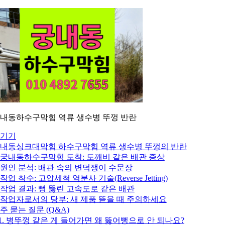
내동하수구막힘 역류 생수병 뚜껑 반란
기기
내동싱크대막힘 하수구막힘 역류 생수병 뚜껑의 반란
. 궁내동하수구막힘 도착: 도깨비 같은 배관 증상
. 원인 분석: 배관 속의 변덕쟁이 수문장
. 작업 착수: 고압세척 역분사 기술(Reverse Jetting)
. 작업 결과: 뻥 뚫린 고속도로 같은 배관
. 작업자로서의 당부: 새 제품 뜯을 때 주의하세요
주 묻는 질문 (Q&A)
1. 병뚜껑 같은 게 들어가면 왜 뚫어뻥으로 안 되나요?