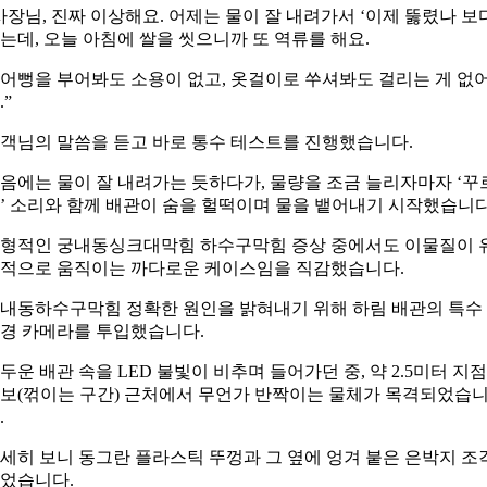
사장님, 진짜 이상해요. 어제는 물이 잘 내려가서 ‘이제 뚫렸나 보
는데, 오늘 아침에 쌀을 씻으니까 또 역류를 해요.
어뻥을 부어봐도 소용이 없고, 옷걸이로 쑤셔봐도 걸리는 게 없
.”
객님의 말씀을 듣고 바로 통수 테스트를 진행했습니다.
음에는 물이 잘 내려가는 듯하다가, 물량을 조금 늘리자마자 ‘꾸
’ 소리와 함께 배관이 숨을 헐떡이며 물을 뱉어내기 시작했습니다
형적인 궁내동싱크대막힘 하수구막힘 증상 중에서도 이물질이 
적으로 움직이는 까다로운 케이스임을 직감했습니다.
내동하수구막힘 정확한 원인을 밝혀내기 위해 하림 배관의 특수
경 카메라를 투입했습니다.
두운 배관 속을 LED 불빛이 비추며 들어가던 중, 약 2.5미터 지
보(꺾이는 구간) 근처에서 무언가 반짝이는 물체가 목격되었습
.
세히 보니 동그란 플라스틱 뚜껑과 그 옆에 엉겨 붙은 은박지 조
었습니다.