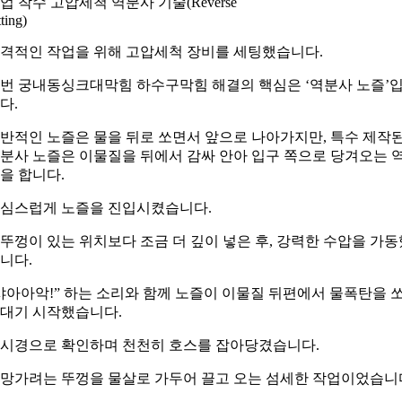
업 착수 고압세척 역분사 기술(Reverse
tting)
격적인 작업을 위해 고압세척 장비를 세팅했습니다.
번 궁내동싱크대막힘 하수구막힘 해결의 핵심은 ‘역분사 노즐’
다.
반적인 노즐은 물을 뒤로 쏘면서 앞으로 나아가지만, 특수 제작
분사 노즐은 이물질을 뒤에서 감싸 안아 입구 쪽으로 당겨오는 
을 합니다.
심스럽게 노즐을 진입시켰습니다.
뚜껑이 있는 위치보다 조금 더 깊이 넣은 후, 강력한 수압을 가동
니다.
샤아아악!” 하는 소리와 함께 노즐이 이물질 뒤편에서 물폭탄을 
대기 시작했습니다.
시경으로 확인하며 천천히 호스를 잡아당겼습니다.
망가려는 뚜껑을 물살로 가두어 끌고 오는 섬세한 작업이었습니