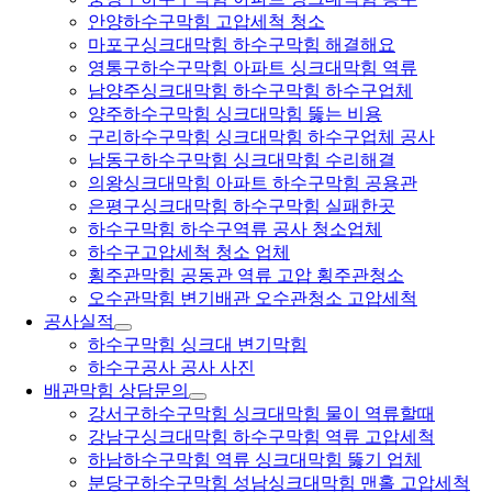
안양하수구막힘 고압세척 청소
마포구싱크대막힘 하수구막힘 해결해요
영통구하수구막힘 아파트 싱크대막힘 역류
남양주싱크대막힘 하수구막힘 하수구업체
양주하수구막힘 싱크대막힘 뚫는 비용
구리하수구막힘 싱크대막힘 하수구업체 공사
남동구하수구막힘 싱크대막힘 수리해결
의왕싱크대막힘 아파트 하수구막힘 공용관
은평구싱크대막힘 하수구막힘 실패한곳
하수구막힘 하수구역류 공사 청소업체
하수구고압세척 청소 업체
횡주관막힘 공동관 역류 고압 횡주관청소
오수관막힘 변기배관 오수관청소 고압세척
공사실적
하수구막힘 싱크대 변기막힘
하수구공사 공사 사진
배관막힘 상담문의
강서구하수구막힘 싱크대막힘 물이 역류할때
강남구싱크대막힘 하수구막힘 역류 고압세척
하남하수구막힘 역류 싱크대막힘 뚫기 업체
분당구하수구막힘 성남싱크대막힘 맨홀 고압세척