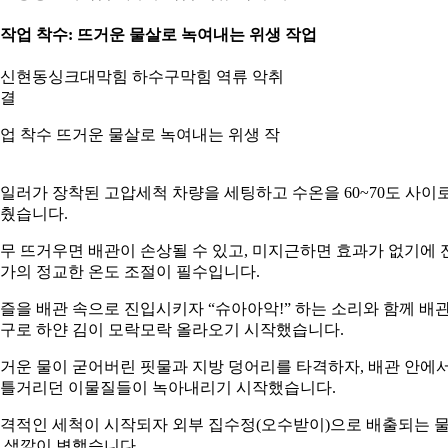
. 작업 착수: 뜨거운 물살로 녹여내는 위생 작업
업 착수 뜨거운 물살로 녹여내는 위생 작
일러가 장착된 고압세척 차량을 세팅하고 수온을 60~70도 사이
췄습니다.
무 뜨거우면 배관이 손상될 수 있고, 미지근하면 효과가 없기에 
가의 정교한 온도 조절이 필수입니다.
즐을 배관 속으로 진입시키자 “슈아아악!” 하는 소리와 함께 배
구로 하얀 김이 모락모락 올라오기 시작했습니다.
거운 물이 굳어버린 핏물과 지방 덩어리를 타격하자, 배관 안에
틀거리던 이물질들이 녹아내리기 시작했습니다.
격적인 세척이 시작되자 외부 집수정(오수받이)으로 배출되는 
 색깔이 변했습니다.