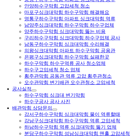
안양하수구막힘 고압세척 청소
마포구싱크대막힘 하수구막힘 해결해요
영통구하수구막힘 아파트 싱크대막힘 역류
남양주싱크대막힘 하수구막힘 하수구업체
양주하수구막힘 싱크대막힘 뚫는 비용
구리하수구막힘 싱크대막힘 하수구업체 공사
남동구하수구막힘 싱크대막힘 수리해결
의왕싱크대막힘 아파트 하수구막힘 공용관
은평구싱크대막힘 하수구막힘 실패한곳
하수구막힘 하수구역류 공사 청소업체
하수구고압세척 청소 업체
횡주관막힘 공동관 역류 고압 횡주관청소
오수관막힘 변기배관 오수관청소 고압세척
공사실적
하수구막힘 싱크대 변기막힘
하수구공사 공사 사진
배관막힘 상담문의
강서구하수구막힘 싱크대막힘 물이 역류할때
강남구싱크대막힘 하수구막힘 역류 고압세척
하남하수구막힘 역류 싱크대막힘 뚫기 업체
분당구하수구막힘 성남싱크대막힘 맨홀 고압세척