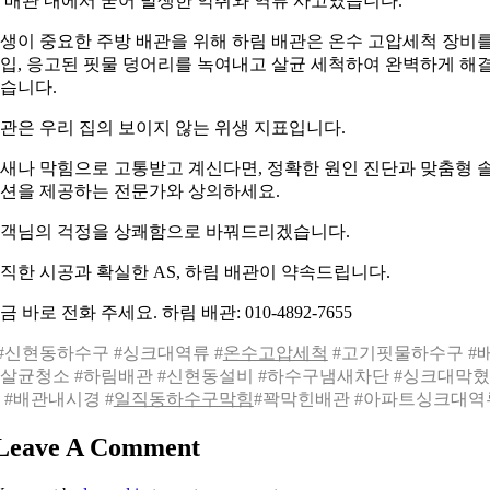
 배관 내에서 굳어 발생한 악취와 역류 사고였습니다.
생이 중요한 주방 배관을 위해 하림 배관은 온수 고압세척 장비
입, 응고된 핏물 덩어리를 녹여내고 살균 세척하여 완벽하게 해
습니다.
관은 우리 집의 보이지 않는 위생 지표입니다.
새나 막힘으로 고통받고 계신다면, 정확한 원인 진단과 맞춤형 
션을 제공하는 전문가와 상의하세요.
객님의 걱정을 상쾌함으로 바꿔드리겠습니다.
직한 시공과 확실한 AS, 하림 배관이 약속드립니다.
금 바로 전화 주세요. 하림 배관: 010-4892-7655
 #신현동하수구 #싱크대역류 #
온수고압세척
#고기핏물하수구 #
살균청소 #하림배관 #신현동설비 #하수구냄새차단 #싱크대막
 #배관내시경 #
일직동하수구막힘
#꽉막힌배관 #아파트싱크대역
Leave A Comment