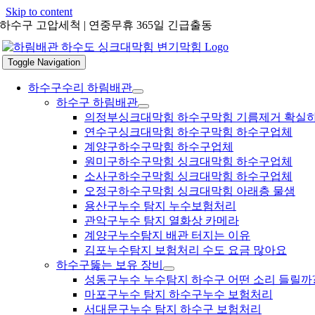
Skip to content
하수구 고압세척 | 연중무휴 365일 긴급출동
Toggle Navigation
하수구수리 하림배관
하수구 하림배관
의정부싱크대막힘 하수구막힘 기름제거 확실
연수구싱크대막힘 하수구막힘 하수구업체
계양구하수구막힘 하수구업체
원미구하수구막힘 싱크대막힘 하수구업체
소사구하수구막힘 싱크대막힘 하수구업체
오정구하수구막힘 싱크대막힘 아래층 물샘
용산구누수 탐지 누수보험처리
관악구누수 탐지 열화상 카메라
계양구누수탐지 배관 터지는 이유
김포누수탐지 보험처리 수도 요금 많아요
하수구뚫는 보유 장비
성동구누수 누수탐지 하수구 어떤 소리 들릴까
마포구누수 탐지 하수구누수 보험처리
서대문구누수 탐지 하수구 보험처리