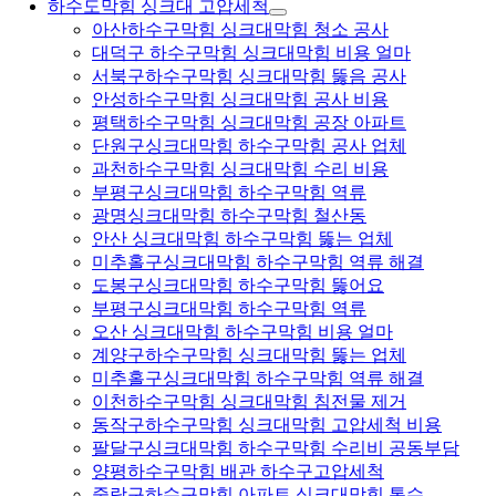
하수도막힘 싱크대 고압세척
아산하수구막힘 싱크대막힘 청소 공사
대덕구 하수구막힘 싱크대막힘 비용 얼마
서북구하수구막힘 싱크대막힘 뚫음 공사
안성하수구막힘 싱크대막힘 공사 비용
평택하수구막힘 싱크대막힘 공장 아파트
단원구싱크대막힘 하수구막힘 공사 업체
과천하수구막힘 싱크대막힘 수리 비용
부평구싱크대막힘 하수구막힘 역류
광명싱크대막힘 하수구막힘 철산동
안산 싱크대막힘 하수구막힘 뚫는 업체
미추홀구싱크대막힘 하수구막힘 역류 해결
도봉구싱크대막힘 하수구막힘 뚫어요
부평구싱크대막힘 하수구막힘 역류
오산 싱크대막힘 하수구막힘 비용 얼마
계양구하수구막힘 싱크대막힘 뚫는 업체
미추홀구싱크대막힘 하수구막힘 역류 해결
이천하수구막힘 싱크대막힘 침전물 제거
동작구하수구막힘 싱크대막힘 고압세척 비용
팔달구싱크대막힘 하수구막힘 수리비 공동부담
양평하수구막힘 배관 하수구고압세척
중랑구하수구막힘 아파트 싱크대막힘 통수