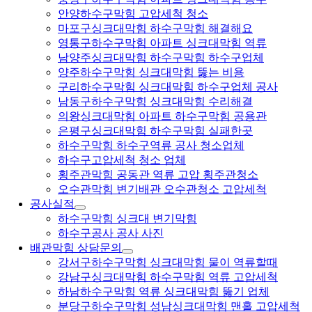
안양하수구막힘 고압세척 청소
마포구싱크대막힘 하수구막힘 해결해요
영통구하수구막힘 아파트 싱크대막힘 역류
남양주싱크대막힘 하수구막힘 하수구업체
양주하수구막힘 싱크대막힘 뚫는 비용
구리하수구막힘 싱크대막힘 하수구업체 공사
남동구하수구막힘 싱크대막힘 수리해결
의왕싱크대막힘 아파트 하수구막힘 공용관
은평구싱크대막힘 하수구막힘 실패한곳
하수구막힘 하수구역류 공사 청소업체
하수구고압세척 청소 업체
횡주관막힘 공동관 역류 고압 횡주관청소
오수관막힘 변기배관 오수관청소 고압세척
공사실적
하수구막힘 싱크대 변기막힘
하수구공사 공사 사진
배관막힘 상담문의
강서구하수구막힘 싱크대막힘 물이 역류할때
강남구싱크대막힘 하수구막힘 역류 고압세척
하남하수구막힘 역류 싱크대막힘 뚫기 업체
분당구하수구막힘 성남싱크대막힘 맨홀 고압세척