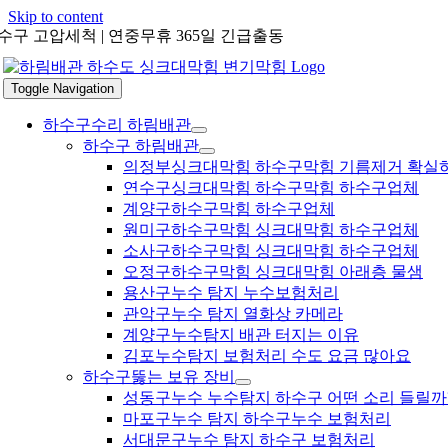
Skip to content
수구 고압세척 | 연중무휴 365일 긴급출동
Toggle Navigation
하수구수리 하림배관
하수구 하림배관
의정부싱크대막힘 하수구막힘 기름제거 확실
연수구싱크대막힘 하수구막힘 하수구업체
계양구하수구막힘 하수구업체
원미구하수구막힘 싱크대막힘 하수구업체
소사구하수구막힘 싱크대막힘 하수구업체
오정구하수구막힘 싱크대막힘 아래층 물샘
용산구누수 탐지 누수보험처리
관악구누수 탐지 열화상 카메라
계양구누수탐지 배관 터지는 이유
김포누수탐지 보험처리 수도 요금 많아요
하수구뚫는 보유 장비
성동구누수 누수탐지 하수구 어떤 소리 들릴까
마포구누수 탐지 하수구누수 보험처리
서대문구누수 탐지 하수구 보험처리