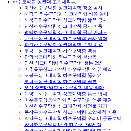
하수도막힘 싱크대 고압세척
아산하수구막힘 싱크대막힘 청소 공사
대덕구 하수구막힘 싱크대막힘 비용 얼마
서북구하수구막힘 싱크대막힘 뚫음 공사
안성하수구막힘 싱크대막힘 공사 비용
평택하수구막힘 싱크대막힘 공장 아파트
단원구싱크대막힘 하수구막힘 공사 업체
과천하수구막힘 싱크대막힘 수리 비용
부평구싱크대막힘 하수구막힘 역류
광명싱크대막힘 하수구막힘 철산동
안산 싱크대막힘 하수구막힘 뚫는 업체
미추홀구싱크대막힘 하수구막힘 역류 해결
도봉구싱크대막힘 하수구막힘 뚫어요
부평구싱크대막힘 하수구막힘 역류
오산 싱크대막힘 하수구막힘 비용 얼마
계양구하수구막힘 싱크대막힘 뚫는 업체
미추홀구싱크대막힘 하수구막힘 역류 해결
이천하수구막힘 싱크대막힘 침전물 제거
동작구하수구막힘 싱크대막힘 고압세척 비용
팔달구싱크대막힘 하수구막힘 수리비 공동부담
양평하수구막힘 배관 하수구고압세척
중랑구하수구막힘 아파트 싱크대막힘 통수