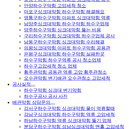
안양하수구막힘 고압세척 청소
마포구싱크대막힘 하수구막힘 해결해요
영통구하수구막힘 아파트 싱크대막힘 역류
남양주싱크대막힘 하수구막힘 하수구업체
양주하수구막힘 싱크대막힘 뚫는 비용
구리하수구막힘 싱크대막힘 하수구업체 공사
남동구하수구막힘 싱크대막힘 수리해결
의왕싱크대막힘 아파트 하수구막힘 공용관
은평구싱크대막힘 하수구막힘 실패한곳
하수구막힘 하수구역류 공사 청소업체
하수구고압세척 청소 업체
횡주관막힘 공동관 역류 고압 횡주관청소
오수관막힘 변기배관 오수관청소 고압세척
공사실적
하수구막힘 싱크대 변기막힘
하수구공사 공사 사진
배관막힘 상담문의
강서구하수구막힘 싱크대막힘 물이 역류할때
강남구싱크대막힘 하수구막힘 역류 고압세척
하남하수구막힘 역류 싱크대막힘 뚫기 업체
분당구하수구막힘 성남싱크대막힘 맨홀 고압세척