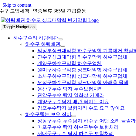
Skip to content
수구 고압세척 | 연중무휴 365일 긴급출동
Toggle Navigation
하수구수리 하림배관
하수구 하림배관
의정부싱크대막힘 하수구막힘 기름제거 확실
연수구싱크대막힘 하수구막힘 하수구업체
계양구하수구막힘 하수구업체
원미구하수구막힘 싱크대막힘 하수구업체
소사구하수구막힘 싱크대막힘 하수구업체
오정구하수구막힘 싱크대막힘 아래층 물샘
용산구누수 탐지 누수보험처리
관악구누수 탐지 열화상 카메라
계양구누수탐지 배관 터지는 이유
김포누수탐지 보험처리 수도 요금 많아요
하수구뚫는 보유 장비
성동구누수 누수탐지 하수구 어떤 소리 들릴까
마포구누수 탐지 하수구누수 보험처리
서대문구누수 탐지 하수구 보험처리