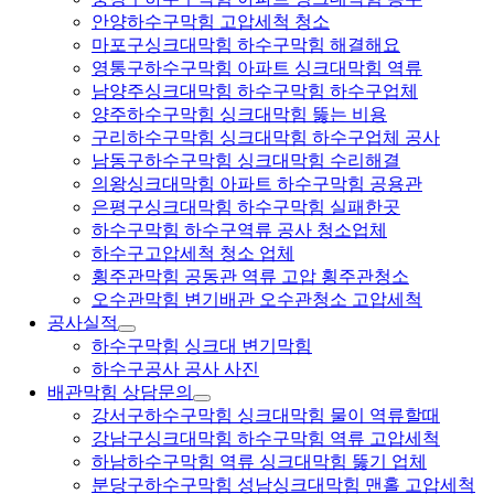
안양하수구막힘 고압세척 청소
마포구싱크대막힘 하수구막힘 해결해요
영통구하수구막힘 아파트 싱크대막힘 역류
남양주싱크대막힘 하수구막힘 하수구업체
양주하수구막힘 싱크대막힘 뚫는 비용
구리하수구막힘 싱크대막힘 하수구업체 공사
남동구하수구막힘 싱크대막힘 수리해결
의왕싱크대막힘 아파트 하수구막힘 공용관
은평구싱크대막힘 하수구막힘 실패한곳
하수구막힘 하수구역류 공사 청소업체
하수구고압세척 청소 업체
횡주관막힘 공동관 역류 고압 횡주관청소
오수관막힘 변기배관 오수관청소 고압세척
공사실적
하수구막힘 싱크대 변기막힘
하수구공사 공사 사진
배관막힘 상담문의
강서구하수구막힘 싱크대막힘 물이 역류할때
강남구싱크대막힘 하수구막힘 역류 고압세척
하남하수구막힘 역류 싱크대막힘 뚫기 업체
분당구하수구막힘 성남싱크대막힘 맨홀 고압세척