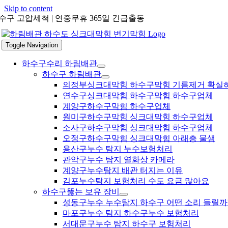
Skip to content
수구 고압세척 | 연중무휴 365일 긴급출동
Toggle Navigation
하수구수리 하림배관
하수구 하림배관
의정부싱크대막힘 하수구막힘 기름제거 확실
연수구싱크대막힘 하수구막힘 하수구업체
계양구하수구막힘 하수구업체
원미구하수구막힘 싱크대막힘 하수구업체
소사구하수구막힘 싱크대막힘 하수구업체
오정구하수구막힘 싱크대막힘 아래층 물샘
용산구누수 탐지 누수보험처리
관악구누수 탐지 열화상 카메라
계양구누수탐지 배관 터지는 이유
김포누수탐지 보험처리 수도 요금 많아요
하수구뚫는 보유 장비
성동구누수 누수탐지 하수구 어떤 소리 들릴까
마포구누수 탐지 하수구누수 보험처리
서대문구누수 탐지 하수구 보험처리