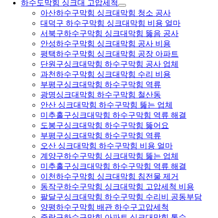
하수도막힘 싱크대 고압세척
아산하수구막힘 싱크대막힘 청소 공사
대덕구 하수구막힘 싱크대막힘 비용 얼마
서북구하수구막힘 싱크대막힘 뚫음 공사
안성하수구막힘 싱크대막힘 공사 비용
평택하수구막힘 싱크대막힘 공장 아파트
단원구싱크대막힘 하수구막힘 공사 업체
과천하수구막힘 싱크대막힘 수리 비용
부평구싱크대막힘 하수구막힘 역류
광명싱크대막힘 하수구막힘 철산동
안산 싱크대막힘 하수구막힘 뚫는 업체
미추홀구싱크대막힘 하수구막힘 역류 해결
도봉구싱크대막힘 하수구막힘 뚫어요
부평구싱크대막힘 하수구막힘 역류
오산 싱크대막힘 하수구막힘 비용 얼마
계양구하수구막힘 싱크대막힘 뚫는 업체
미추홀구싱크대막힘 하수구막힘 역류 해결
이천하수구막힘 싱크대막힘 침전물 제거
동작구하수구막힘 싱크대막힘 고압세척 비용
팔달구싱크대막힘 하수구막힘 수리비 공동부담
양평하수구막힘 배관 하수구고압세척
중랑구하수구막힘 아파트 싱크대막힘 통수