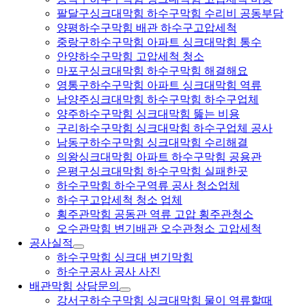
팔달구싱크대막힘 하수구막힘 수리비 공동부담
양평하수구막힘 배관 하수구고압세척
중랑구하수구막힘 아파트 싱크대막힘 통수
안양하수구막힘 고압세척 청소
마포구싱크대막힘 하수구막힘 해결해요
영통구하수구막힘 아파트 싱크대막힘 역류
남양주싱크대막힘 하수구막힘 하수구업체
양주하수구막힘 싱크대막힘 뚫는 비용
구리하수구막힘 싱크대막힘 하수구업체 공사
남동구하수구막힘 싱크대막힘 수리해결
의왕싱크대막힘 아파트 하수구막힘 공용관
은평구싱크대막힘 하수구막힘 실패한곳
하수구막힘 하수구역류 공사 청소업체
하수구고압세척 청소 업체
횡주관막힘 공동관 역류 고압 횡주관청소
오수관막힘 변기배관 오수관청소 고압세척
공사실적
하수구막힘 싱크대 변기막힘
하수구공사 공사 사진
배관막힘 상담문의
강서구하수구막힘 싱크대막힘 물이 역류할때