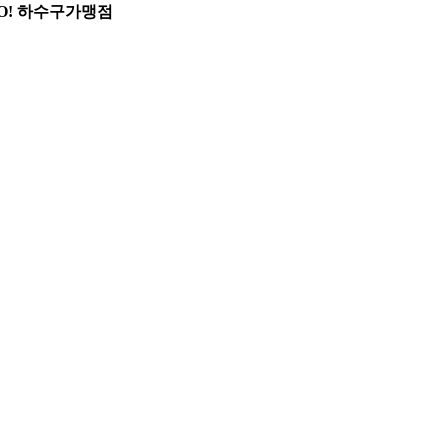
O! 하수구가맹점