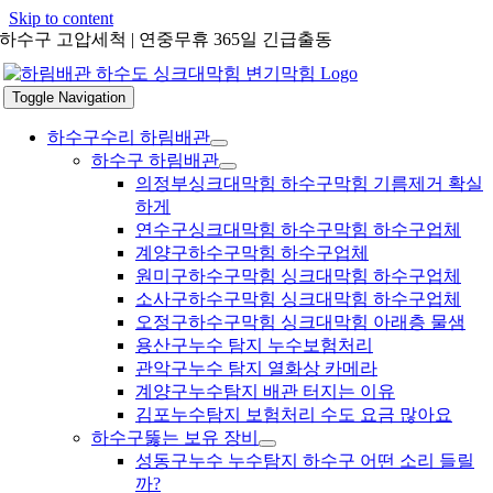
Skip to content
하수구 고압세척 | 연중무휴 365일 긴급출동
Toggle Navigation
하수구수리 하림배관
하수구 하림배관
의정부싱크대막힘 하수구막힘 기름제거 확실
하게
연수구싱크대막힘 하수구막힘 하수구업체
계양구하수구막힘 하수구업체
원미구하수구막힘 싱크대막힘 하수구업체
소사구하수구막힘 싱크대막힘 하수구업체
오정구하수구막힘 싱크대막힘 아래층 물샘
용산구누수 탐지 누수보험처리
관악구누수 탐지 열화상 카메라
계양구누수탐지 배관 터지는 이유
김포누수탐지 보험처리 수도 요금 많아요
하수구뚫는 보유 장비
성동구누수 누수탐지 하수구 어떤 소리 들릴
까?