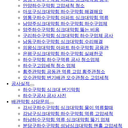
안양하수구막힘 고압세척 청소
마포구싱크대막힘 하수구막힘 해결해요
영통구하수구막힘 아파트 싱크대막힘 역류
남양주싱크대막힘 하수구막힘 하수구업체
양주하수구막힘 싱크대막힘 뚫는 비용
구리하수구막힘 싱크대막힘 하수구업체 공사
남동구하수구막힘 싱크대막힘 수리해결
의왕싱크대막힘 아파트 하수구막힘 공용관
은평구싱크대막힘 하수구막힘 실패한곳
하수구막힘 하수구역류 공사 청소업체
하수구고압세척 청소 업체
횡주관막힘 공동관 역류 고압 횡주관청소
오수관막힘 변기배관 오수관청소 고압세척
공사실적
하수구막힘 싱크대 변기막힘
하수구공사 공사 사진
배관막힘 상담문의
강서구하수구막힘 싱크대막힘 물이 역류할때
강남구싱크대막힘 하수구막힘 역류 고압세척
하남하수구막힘 역류 싱크대막힘 뚫기 업체
분당구하수구막힘 성남싱크대막힘 맨홀 고압세척