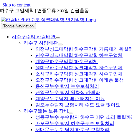
Skip to content
하수구 고압세척 | 연중무휴 365일 긴급출동
Toggle Navigation
하수구수리 하림배관
하수구 하림배관
의정부싱크대막힘 하수구막힘 기름제거 확실
연수구싱크대막힘 하수구막힘 하수구업체
계양구하수구막힘 하수구업체
원미구하수구막힘 싱크대막힘 하수구업체
소사구하수구막힘 싱크대막힘 하수구업체
오정구하수구막힘 싱크대막힘 아래층 물샘
용산구누수 탐지 누수보험처리
관악구누수 탐지 열화상 카메라
계양구누수탐지 배관 터지는 이유
김포누수탐지 보험처리 수도 요금 많아요
하수구뚫는 보유 장비
성동구누수 누수탐지 하수구 어떤 소리 들릴까
마포구누수 탐지 하수구누수 보험처리
서대문구누수 탐지 하수구 보험처리