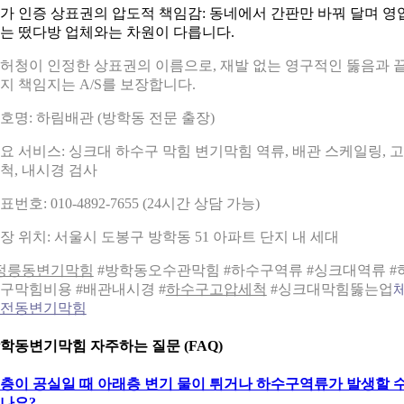
가 인증 상표권의 압도적 책임감: 동네에서 간판만 바꿔 달며 영
는 떴다방 업체와는 차원이 다릅니다.
허청이 인정한 상표권의 이름으로, 재발 없는 영구적인 뚫음과 
지 책임지는 A/S를 보장합니다.
호명: 하림배관 (방학동 전문 출장)
요 서비스: 싱크대 하수구 막힘 변기막힘 역류, 배관 스케일링, 
척, 내시경 검사
표번호: 010-4892-7655 (24시간 상담 가능)
장 위치: 서울시 도봉구 방학동 51 아파트 단지 내 세대
정릉동변기막힘
#방학동오수관막힘 #하수구역류 #싱크대역류 #
구막힘비용 #배관내시경 #
하수구고압세척
#싱크대막힘뚫는업
체
전동변기막힘
학동변기막힘 자주하는 질문 (FAQ)
층이 공실일 때 아래층 변기 물이 튀거나 하수구역류가 발생할 
나요?