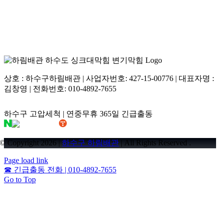
상호 : 하수구하림배관 | 사업자번호: 427-15-00776 | 대표자명 :
김창영 | 전화번호: 010-4892-7655
하수구 고압세척 | 연중무휴 365일 긴급출동
© Copyright 2026 |
하수구 하림배관
| All Rights Reserved .
Page load link
☎
긴급출동 전화 | 010-4892-7655
Go to Top