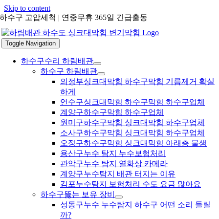
Skip to content
하수구 고압세척 | 연중무휴 365일 긴급출동
Toggle Navigation
하수구수리 하림배관
하수구 하림배관
의정부싱크대막힘 하수구막힘 기름제거 확실
하게
연수구싱크대막힘 하수구막힘 하수구업체
계양구하수구막힘 하수구업체
원미구하수구막힘 싱크대막힘 하수구업체
소사구하수구막힘 싱크대막힘 하수구업체
오정구하수구막힘 싱크대막힘 아래층 물샘
용산구누수 탐지 누수보험처리
관악구누수 탐지 열화상 카메라
계양구누수탐지 배관 터지는 이유
김포누수탐지 보험처리 수도 요금 많아요
하수구뚫는 보유 장비
성동구누수 누수탐지 하수구 어떤 소리 들릴
까?