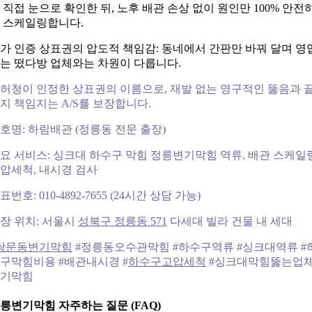
 직접 눈으로 확인한 뒤, 노후 배관 손상 없이 원인만 100% 안전
 스케일링합니다.
가 인증 상표권의 압도적 책임감: 동네에서 간판만 바꿔 달며 영
는 떴다방 업체와는 차원이 다릅니다.
허청이 인정한 상표권의 이름으로, 재발 없는 영구적인 뚫음과 
지 책임지는 A/S를 보장합니다.
호명: 하림배관 (정릉동 전문 출장)
요 서비스: 싱크대 하수구 막힘 정릉변기막힘 역류, 배관 스케일링
압세척, 내시경 검사
표번호: 010-4892-7655 (24시간 상담 가능)
장 위치: 서울시
성북구 정릉동 571
다세대 빌라 건물 내 세대
쌍문동변기막힘
#정릉동오수관막힘 #하수구역류 #싱크대역류 #
구막힘비용 #배관내시경 #
하수구고압세척
#싱크대막힘뚫는업체
기막힘
릉변기막힘 자주하는 질문 (FAQ)