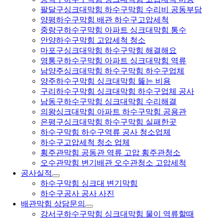
팔달구싱크대막힘 하수구막힘 수리비 공동부담
양평하수구막힘 배관 하수구고압세척
중랑구하수구막힘 아파트 싱크대막힘 통수
안양하수구막힘 고압세척 청소
마포구싱크대막힘 하수구막힘 해결해요
영통구하수구막힘 아파트 싱크대막힘 역류
남양주싱크대막힘 하수구막힘 하수구업체
양주하수구막힘 싱크대막힘 뚫는 비용
구리하수구막힘 싱크대막힘 하수구업체 공사
남동구하수구막힘 싱크대막힘 수리해결
의왕싱크대막힘 아파트 하수구막힘 공용관
은평구싱크대막힘 하수구막힘 실패한곳
하수구막힘 하수구역류 공사 청소업체
하수구고압세척 청소 업체
횡주관막힘 공동관 역류 고압 횡주관청소
오수관막힘 변기배관 오수관청소 고압세척
공사실적
하수구막힘 싱크대 변기막힘
하수구공사 공사 사진
배관막힘 상담문의
강서구하수구막힘 싱크대막힘 물이 역류할때