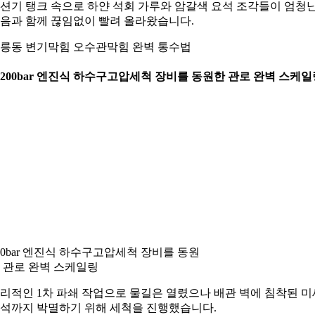
션기 탱크 속으로 하얀 석회 가루와 암갈색 요석 조각들이 엄청
음과 함께 끊임없이 빨려 올라왔습니다.
릉동 변기막힘 오수관막힘 완벽 통수법
. 200bar 엔진식 하수구고압세척 장비를 동원한 관로 완벽 스케일
00bar 엔진식 하수구고압세척 장비를 동원
 관로 완벽 스케일링
리적인 1차 파쇄 작업으로 물길은 열렸으나 배관 벽에 침착된 미
석까지 박멸하기 위해 세척을 진행했습니다.