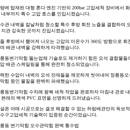
량에 탑재된 대형 혼다 엔진 기반의 200bar 고압세척 장비에서 
 내부까지 특수 고압 호스를 인입시켰습니다.
수관 내벽을 칼날처럼 청소할 특수 후방 회전 노즐을 결합하여 
 지관 깊숙한 곳까지 진입시켰습니다.
즐 후방에서 뿜어져 나오는 고압의 미온수가 360도 방향으로 회
며 배관 내벽을 강력하게 타격했습니다.
릉동변기막힘 뚫는업체 기술로도 제거하기 힘든 요석 결합물들
압 배관 스케일링을 통해 완전히 청소되었습니다.
력한 수압이 내벽의 요석 잔재들을 깨끗하게 씻어내며 정릉동오
막힘 원인 물질을 완벽히 파쇄했습니다.
릉동변기막힘 수차례 왕복 세척 작업을 완료하자 마침내 관로 
 본래의 백색 PVC 표면을 선명하게 드러냈습니다.
설픈 야매 시공으로는 결코 해결할 수 없는 하림배관만의 독보
수구고압세척 기술력이 입증된 순간이었습니다.
릉동 변기막힘 오수관막힘 완벽 통수법