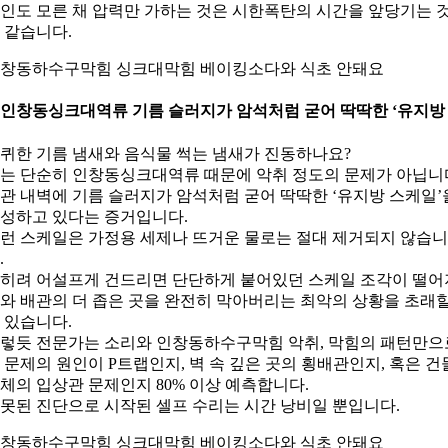
인도 모른 채 압력만 가하는 것은 시한폭탄의 시간을 앞당기는 
 같습니다.
창동하수구막힘 싱크대막힘 베이킹소다와 식초 안돼요
. 인창동싱크대역류 기름 슬러지가 암석처럼 굳어 딱딱한 ‘유지방
퀴한 기름 냄새와 음식물 썩는 냄새가 진동하나요?
는 단순히 인창동싱크대역류 때문에 악취 정도의 문제가 아닙니
관 내벽에 기름 슬러지가 암석처럼 굳어 딱딱한 ‘유지방 스케일’
성하고 있다는 증거입니다.
런 스케일은 가정용 세제나 뜨거운 물로는 절대 제거되지 않습니
.
히려 어설프게 건드리면 단단하게 붙어있던 스케일 조각이 떨어
와 배관의 더 좁은 곳을 완전히 막아버리는 최악의 상황을 초래
 있습니다.
렇듯 전문가는 소리와 인창동하수구막힘 악취, 막힘의 패턴만으
 문제의 원인이 P트랩인지, 벽 속 깊은 곳의 횡배관인지, 혹은 건
체의 입상관 문제인지 80% 이상 예측합니다.
못된 진단으로 시작된 셀프 수리는 시간 낭비일 뿐입니다.
창동하수구막힘 싱크대막힘 베이킹소다와 식초 안돼요