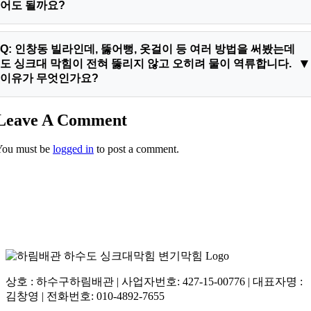
어도 될까요?
A: 안녕하세요. 인창동 싱크대 막힘 초기 증상으로 보입니다. 물
Q: 인창동 빌라인데, 뚫어뻥, 옷걸이 등 여러 방법을 써봤는데
이 느리게 내려가는 단계에서는 시중의 약품이나 베이킹소다, 뜨
도 싱크대 막힘이 전혀 뚫리지 않고 오히려 물이 역류합니다.
거운 물을 사용하는 것이 일시적으로 도움이 될 수 있습니다. 하
이유가 무엇인가요?
지만 이는 배관 입구의 가벼운 슬러지를 일부 녹이는 정도입니
다. 만약 배관 깊은 곳까지 기름때가 경화되어 쌓였다다면, 약품
A: 인창동 고객님, 가정용 도구로는 배관의 굴곡진 부분이나 깊
Leave A Comment
만으로는 근본적인 해결이 어렵고 금방 재발할 수 있습니다.
숙한 지점의 단단한 이물질을 제거하기 어렵습니다. 물이 역류한
You must be
logged in
to post a comment.
다면 이미 배관이 꽉 막혔다는 신호입니다. 이때는 무리하게 쑤
실 경우 배관이 손상될 수 있습니다. 전문 업체는 강력한 '석션
기'로 이물질을 흡입하거나 '전동 스프링' 장비로 단단한 슬러지
를 분쇄하여 문제를 확실하게 해결합니다.
상호 : 하수구하림배관 | 사업자번호: 427-15-00776 | 대표자명 :
김창영 | 전화번호: 010-4892-7655