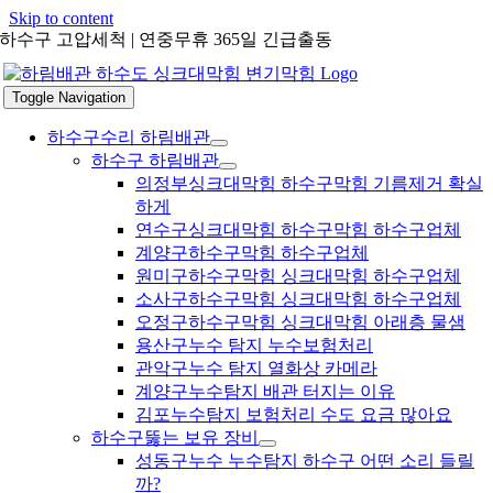
Skip to content
하수구 고압세척 | 연중무휴 365일 긴급출동
Toggle Navigation
하수구수리 하림배관
하수구 하림배관
의정부싱크대막힘 하수구막힘 기름제거 확실
하게
연수구싱크대막힘 하수구막힘 하수구업체
계양구하수구막힘 하수구업체
원미구하수구막힘 싱크대막힘 하수구업체
소사구하수구막힘 싱크대막힘 하수구업체
오정구하수구막힘 싱크대막힘 아래층 물샘
용산구누수 탐지 누수보험처리
관악구누수 탐지 열화상 카메라
계양구누수탐지 배관 터지는 이유
김포누수탐지 보험처리 수도 요금 많아요
하수구뚫는 보유 장비
성동구누수 누수탐지 하수구 어떤 소리 들릴
까?