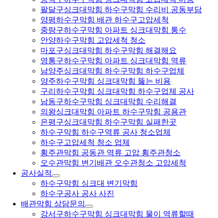
팔달구싱크대막힘 하수구막힘 수리비 공동부담
양평하수구막힘 배관 하수구고압세척
중랑구하수구막힘 아파트 싱크대막힘 통수
안양하수구막힘 고압세척 청소
마포구싱크대막힘 하수구막힘 해결해요
영통구하수구막힘 아파트 싱크대막힘 역류
남양주싱크대막힘 하수구막힘 하수구업체
양주하수구막힘 싱크대막힘 뚫는 비용
구리하수구막힘 싱크대막힘 하수구업체 공사
남동구하수구막힘 싱크대막힘 수리해결
의왕싱크대막힘 아파트 하수구막힘 공용관
은평구싱크대막힘 하수구막힘 실패한곳
하수구막힘 하수구역류 공사 청소업체
하수구고압세척 청소 업체
횡주관막힘 공동관 역류 고압 횡주관청소
오수관막힘 변기배관 오수관청소 고압세척
공사실적
하수구막힘 싱크대 변기막힘
하수구공사 공사 사진
배관막힘 상담문의
강서구하수구막힘 싱크대막힘 물이 역류할때