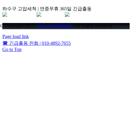
하수구 고압세척 | 연중무휴 365일 긴급출동
© Copyright 2025 |
하수구 하림배관
| All Rights Reserved .
Page load link
☎
긴급출동 전화 | 010-4892-7655
Go to Top