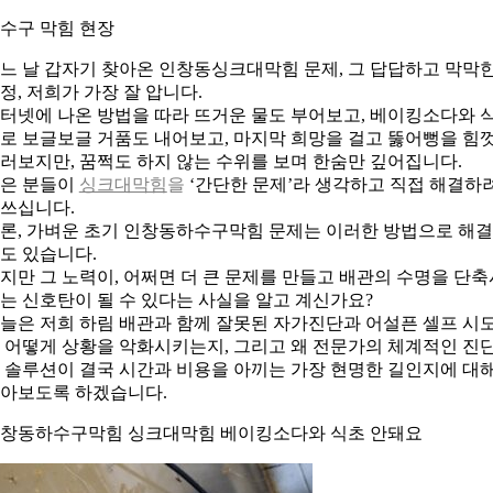
수구 막힘 현장
느 날 갑자기 찾아온 인창동싱크대막힘 문제, 그 답답하고 막막
정, 저희가 가장 잘 압니다.
터넷에 나온 방법을 따라 뜨거운 물도 부어보고, 베이킹소다와 
로 보글보글 거품도 내어보고, 마지막 희망을 걸고 뚫어뻥을 힘
러보지만, 꿈쩍도 하지 않는 수위를 보며 한숨만 깊어집니다.
은 분들이
싱크대막힘
을
‘간단한 문제’라 생각하고 직접 해결하
쓰십니다.
론, 가벼운 초기 인창동하수구막힘 문제는 이러한 방법으로 해
도 있습니다.
지만 그 노력이, 어쩌면 더 큰 문제를 만들고 배관의 수명을 단축
는 신호탄이 될 수 있다는 사실을 알고 계신가요?
늘은 저희 하림 배관과 함께 잘못된 자가진단과 어설픈 셀프 시
 어떻게 상황을 악화시키는지, 그리고 왜 전문가의 체계적인 진
 솔루션이 결국 시간과 비용을 아끼는 가장 현명한 길인지에 대
아보도록 하겠습니다.
창동하수구막힘 싱크대막힘 베이킹소다와 식초 안돼요