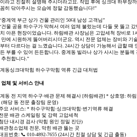
이라고 친절히 설명해 주시더라고요. 작업 후에 싱크대 하부장
꼼히 닦아주시는 모습에 정말 감동했습니다!”
 “중계역 부근 상가 건물 관리인 50대 남성 고객님”
 “건물 공용 하수구가 막혀서 여러 업체 불렀는데 다들 못 뚫고 갔
치 아픈 현장이었습니다. 하림배관 사장님은 고압세척 장비로 1
 만에 시원하게 뚫어버리시더군요. 역시 전문 업체는 장비와 기
부터 다르다는 걸 느꼈습니다. 24시간 상담이 가능해서 급할 때 
든 부를 수 있어 든든합니다. 중계동 빌라나 상가 사시는 분들께 
 추천합니다.”
계동싱크대막힘 하수구막힘 역류 긴급 대처법
 업체 및 서비스 안내
계동 전 지역 하수구·배관 문제 해결사 [하림배관] * 상호명: 하
 (해당 동 전문 출장팀 운영)
 주요 서비스: * 하수구막힘·싱크대막힘·변기역류 해결
 전문 배관 스케일링 및 강력 고압세척
 첨단 내시경 검사 (막힘 원인 정밀 진단)
 배관청소업체 전문, 막힌 배관 뚫는 곳
 대표번호: 📞 010-4892-7655 (24시간 친절 상담 및 긴급 출동)