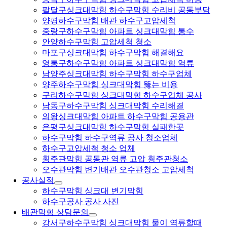
팔달구싱크대막힘 하수구막힘 수리비 공동부담
양평하수구막힘 배관 하수구고압세척
중랑구하수구막힘 아파트 싱크대막힘 통수
안양하수구막힘 고압세척 청소
마포구싱크대막힘 하수구막힘 해결해요
영통구하수구막힘 아파트 싱크대막힘 역류
남양주싱크대막힘 하수구막힘 하수구업체
양주하수구막힘 싱크대막힘 뚫는 비용
구리하수구막힘 싱크대막힘 하수구업체 공사
남동구하수구막힘 싱크대막힘 수리해결
의왕싱크대막힘 아파트 하수구막힘 공용관
은평구싱크대막힘 하수구막힘 실패한곳
하수구막힘 하수구역류 공사 청소업체
하수구고압세척 청소 업체
횡주관막힘 공동관 역류 고압 횡주관청소
오수관막힘 변기배관 오수관청소 고압세척
공사실적
하수구막힘 싱크대 변기막힘
하수구공사 공사 사진
배관막힘 상담문의
강서구하수구막힘 싱크대막힘 물이 역류할때