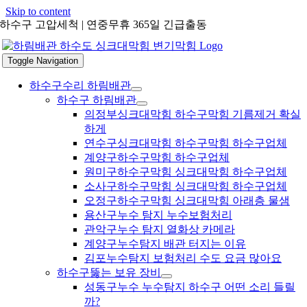
Skip to content
하수구 고압세척 | 연중무휴 365일 긴급출동
Toggle Navigation
하수구수리 하림배관
하수구 하림배관
의정부싱크대막힘 하수구막힘 기름제거 확실
하게
연수구싱크대막힘 하수구막힘 하수구업체
계양구하수구막힘 하수구업체
원미구하수구막힘 싱크대막힘 하수구업체
소사구하수구막힘 싱크대막힘 하수구업체
오정구하수구막힘 싱크대막힘 아래층 물샘
용산구누수 탐지 누수보험처리
관악구누수 탐지 열화상 카메라
계양구누수탐지 배관 터지는 이유
김포누수탐지 보험처리 수도 요금 많아요
하수구뚫는 보유 장비
성동구누수 누수탐지 하수구 어떤 소리 들릴
까?