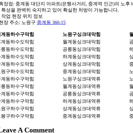
 특장점: 중계동 대단지 아파트(은행사거리, 중계역 인근)의 노후 
 특성을 완벽히 숙지하고 있어 확실한 처방이 가능합니다.
 작업 현장 위치 정보
 현장 주소: 노원구
중계동 360-15
월계동하수구막힘
노원구싱크대막힘
월계동하수도막힘
월계동싱크대막힘
공릉동하수도막힘
공릉동싱크대막힘
하계동하수도막힘
하계동싱크대막힘
중계동하수도막힘
상계동싱크대막힘
노원구하수도막힘
중계동싱크대막힘
중계동하수구막힘
노원구싱크대역류
공릉동하수구막힘
월계동싱크대역류
하계동하수구막힘
공릉동싱크대역류
상계동하수구막힘
하계동싱크대역류
노원구하수구막힘
상계동싱크대역류
도봉구하수구막힘
중계동싱크대역류
Leave A Comment