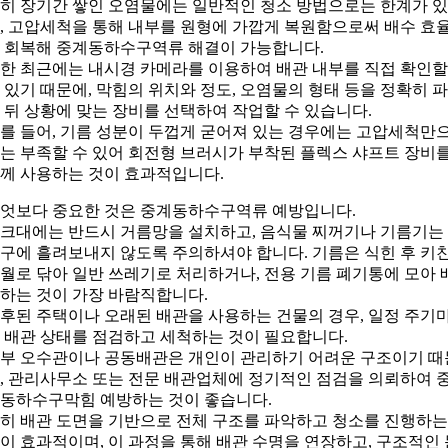
히 장기간 쌓인 오염물에는 일반적인 청소 방법으로는 한계가 
, 고압세척을 통해 내부를 원형에 가깝게 복원함으로써 배수 효
 회복해 중계동하수구역류 해결이 가능합니다.
한 최근에는 내시경 카메라를 이용하여 배관 내부를 직접 확인할
 있기 때문에, 막힘의 위치와 정도, 오염물의 형태 등을 정확히 
 뒤 상황에 맞는 장비를 선택하여 작업할 수 있습니다.
를 들어, 기름 성분이 두껍게 굳어져 있는 경우에는 고압세척만
는 부족할 수 있어 회전형 브러시가 부착된 플렉스 샤프트 장비
께 사용하는 것이 효과적입니다.
엇보다 중요한 것은 중계동하수구역류 예방입니다.
크대에는 반드시 거름망을 설치하고, 음식물 찌꺼기나 기름기는
구에 흘려보내지 않도록 주의하셔야 합니다. 기름은 식힌 후 키
월로 닦아 일반 쓰레기로 처리하거나, 전용 기름 폐기통에 모아 
하는 것이 가장 바람직합니다.
후된 주택이나 오래된 배관을 사용하는 건물의 경우, 일정 주기
 배관 상태를 점검하고 세척하는 것이 필요합니다.
부 오수관이나 공동배관은 개인이 관리하기 어려운 구조이기 때
, 관리사무소 또는 전문 배관업체에 정기적인 점검을 의뢰하여 
동하수구막힘 예방하는 것이 좋습니다.
히 배관 도면을 기반으로 전체 구조를 파악하고 청소를 진행하는
이 효과적이며, 이 과정을 통해 배관 수명을 연장하고, 구조적인 