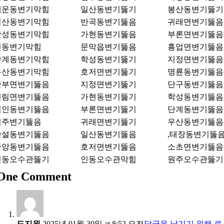
개운동변기막힘
일산동변기뚫기
봉산동변기뚫기
일산동변기막힘
반곡동변기뚫음
귀래면변기뚫음
학성동변기막힘
가현동변기뚫음
부론면변기뚫음
인동변기막힘
문막읍변기뚫음
흥업면변기뚫음
단계동변기막힘
학성동변기뚫기
지정면변기뚫음
우산동변기막힘
호저면변기뚫기
명륜동변기뚫음
판부면변기뚫음
지정면변기뚫기
단구동변기뚫음
신림면변기뚫음
가현동변기뚫기
학성동변기뚫음
원인동변기뚫음
부론면변기뚫기
단계동변기뚫음
원주변기뚫음
귀래면변기뚫기
우산동변기뚫음
관설동변기뚫음
일산동변기뚫음
,태장동변기뚫
중앙동변기뚫음
호저면변기뚫음
소초면변기뚫음
인동오수관뚫기
인동오수관막힘
원주오수관뚫기
One Comment
도지원
2025년 01월 30일 at 8:52 오전
답글을 남기기 위해 로