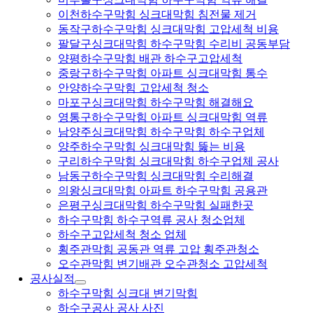
이천하수구막힘 싱크대막힘 침전물 제거
동작구하수구막힘 싱크대막힘 고압세척 비용
팔달구싱크대막힘 하수구막힘 수리비 공동부담
양평하수구막힘 배관 하수구고압세척
중랑구하수구막힘 아파트 싱크대막힘 통수
안양하수구막힘 고압세척 청소
마포구싱크대막힘 하수구막힘 해결해요
영통구하수구막힘 아파트 싱크대막힘 역류
남양주싱크대막힘 하수구막힘 하수구업체
양주하수구막힘 싱크대막힘 뚫는 비용
구리하수구막힘 싱크대막힘 하수구업체 공사
남동구하수구막힘 싱크대막힘 수리해결
의왕싱크대막힘 아파트 하수구막힘 공용관
은평구싱크대막힘 하수구막힘 실패한곳
하수구막힘 하수구역류 공사 청소업체
하수구고압세척 청소 업체
횡주관막힘 공동관 역류 고압 횡주관청소
오수관막힘 변기배관 오수관청소 고압세척
공사실적
하수구막힘 싱크대 변기막힘
하수구공사 공사 사진