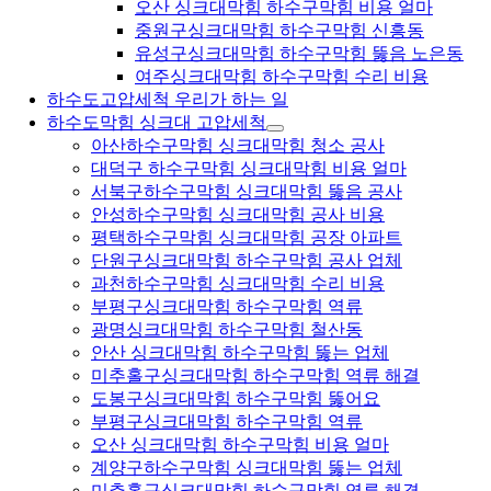
오산 싱크대막힘 하수구막힘 비용 얼마
중원구싱크대막힘 하수구막힘 신흥동
유성구싱크대막힘 하수구막힘 뚫음 노은동
여주싱크대막힘 하수구막힘 수리 비용
하수도고압세척 우리가 하는 일
하수도막힘 싱크대 고압세척
아산하수구막힘 싱크대막힘 청소 공사
대덕구 하수구막힘 싱크대막힘 비용 얼마
서북구하수구막힘 싱크대막힘 뚫음 공사
안성하수구막힘 싱크대막힘 공사 비용
평택하수구막힘 싱크대막힘 공장 아파트
단원구싱크대막힘 하수구막힘 공사 업체
과천하수구막힘 싱크대막힘 수리 비용
부평구싱크대막힘 하수구막힘 역류
광명싱크대막힘 하수구막힘 철산동
안산 싱크대막힘 하수구막힘 뚫는 업체
미추홀구싱크대막힘 하수구막힘 역류 해결
도봉구싱크대막힘 하수구막힘 뚫어요
부평구싱크대막힘 하수구막힘 역류
오산 싱크대막힘 하수구막힘 비용 얼마
계양구하수구막힘 싱크대막힘 뚫는 업체
미추홀구싱크대막힘 하수구막힘 역류 해결