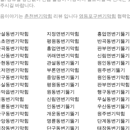
주시길 바랍니다.
다음이야기는
춘천변기막힘
리뷰 입니다
영등포구변기막힘
협력
관설동변기막힘
지정면변기막힘
흥업면변기뚫기
소초면변기막힘
평원동변기막힘
반곡동변기뚫기
반곡동변기막힘
흥업면변기막힘
판부면변기뚫기
봉산동변기막힘
귀래면변기막힘
신림면변기뚫기
가현동변기막힘
관설동변기뚫기
원인동변기뚫기
호저면변기막힘
부론면변기막힘
원주변기뚫기
행구동변기막힘
중앙동변기뚫기
원인동변기막힘
무실동변기막힘
평원동변기뚫기
판부면변기막힘
문막읍변기막힘
원동변기뚫기
행구동변기뚫기
원동변기막힘
신림면변기막힘
무실동변기뚫기
명륜동변기막힘
인동변기뚫기
우산동변기뚫기
단구동변기막힘
개운동변기뚫기
원주변기막힘
중앙동변기막힘
명륜동변기뚫기
단계동변기뚫기
태장동변기막힘
단구동변기뚫기
태장동변기뚫기