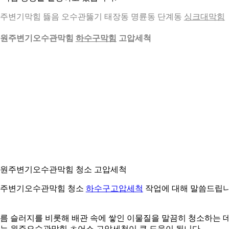
주변기막힘 뜷음 오수관뚫기 태장동 명륜동 단계동
싱크대막힘
. 원주변기오수관막힘
하수구막힘
고압세척
. 원주변기오수관막힘 청소 고압세척
주변기오수관막힘 청소
하수구고압세척
작업에 대해 말씀드립
름 슬러지를 비롯해 배관 속에 쌓인 이물질을 말끔히 청소하는 
는 원주오수관막힘 ㅊ어소 고압세척이 큰 도움이 됩니다.