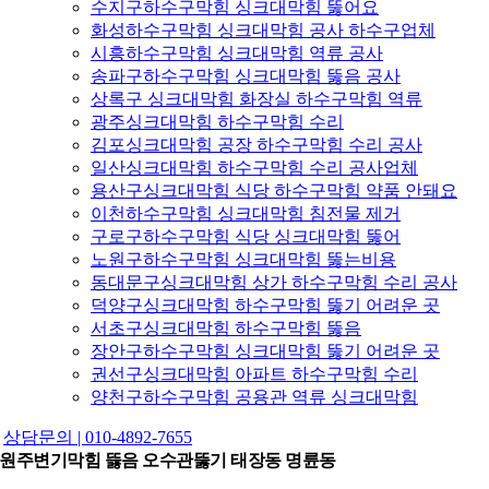
수지구하수구막힘 싱크대막힘 뚫어요
화성하수구막힘 싱크대막힘 공사 하수구업체
시흥하수구막힘 싱크대막힘 역류 공사
송파구하수구막힘 싱크대막힘 뚫음 공사
상록구 싱크대막힘 화장실 하수구막힘 역류
광주싱크대막힘 하수구막힘 수리
김포싱크대막힘 공장 하수구막힘 수리 공사
일산싱크대막힘 하수구막힘 수리 공사업체
용산구싱크대막힘 식당 하수구막힘 약품 안돼요
이천하수구막힘 싱크대막힘 침전물 제거
구로구하수구막힘 식당 싱크대막힘 뚫어
노원구하수구막힘 싱크대막힘 뚫는비용
동대문구싱크대막힘 상가 하수구막힘 수리 공사
덕양구싱크대막힘 하수구막힘 뚫기 어려운 곳
서초구싱크대막힘 하수구막힘 뚫음
장안구하수구막힘 싱크대막힘 뚫기 어려운 곳
권선구싱크대막힘 아파트 하수구막힘 수리
양천구하수구막힘 공용관 역류 싱크대막힘
상담문의 | 010-4892-7655
원주변기막힘 뜷음 오수관뚫기 태장동 명륜동