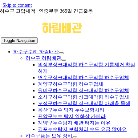
Skip to content
하수구 고압세척 | 연중무휴 365일 긴급출동
Toggle Navigation
하수구수리 하림배관
하수구 하림배관
의정부싱크대막힘 하수구막힘 기름제거 확실
하게
연수구싱크대막힘 하수구막힘 하수구업체
계양구하수구막힘 하수구업체
원미구하수구막힘 싱크대막힘 하수구업체
소사구하수구막힘 싱크대막힘 하수구업체
오정구하수구막힘 싱크대막힘 아래층 물샘
용산구누수 탐지 누수보험처리
관악구누수 탐지 열화상 카메라
계양구누수탐지 배관 터지는 이유
김포누수탐지 보험처리 수도 요금 많아요
하수구뚫는 보유 장비