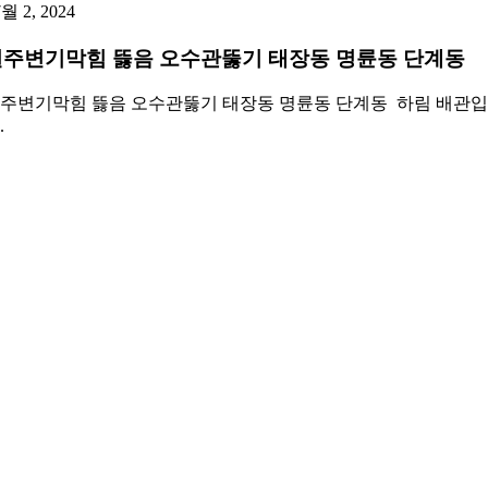
7월 2, 2024
원주변기막힘 뜷음 오수관뚫기 태장동 명륜동 단계동
주변기막힘 뜷음 오수관뚫기 태장동 명륜동 단계동 하림 배관
.