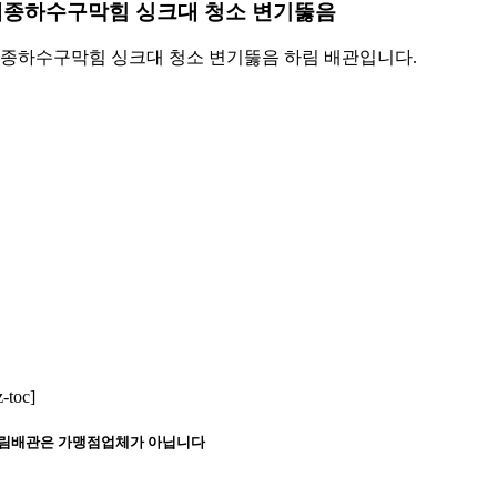
세종하수구막힘 싱크대 청소 변기뚫음
종하수구막힘 싱크대 청소 변기뚫음 하림 배관입니다.
z-toc]
림배관은 가맹점업체가 아닙니다