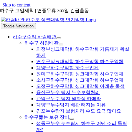
Skip to content
하수구 고압세척 | 연중무휴 365일 긴급출동
Toggle Navigation
하수구수리 하림배관
하수구 하림배관
의정부싱크대막힘 하수구막힘 기름제거 확실
하게
연수구싱크대막힘 하수구막힘 하수구업체
계양구하수구막힘 하수구업체
원미구하수구막힘 싱크대막힘 하수구업체
소사구하수구막힘 싱크대막힘 하수구업체
오정구하수구막힘 싱크대막힘 아래층 물샘
용산구누수 탐지 누수보험처리
관악구누수 탐지 열화상 카메라
계양구누수탐지 배관 터지는 이유
김포누수탐지 보험처리 수도 요금 많아요
하수구뚫는 보유 장비
성동구누수 누수탐지 하수구 어떤 소리 들릴
까?