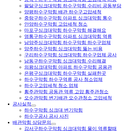
팔달구싱크대막힘 하수구막힘 수리비 공동부담
양평하수구막힘 배관 하수구고압세척
중랑구하수구막힘 아파트 싱크대막힘 통수
안양하수구막힘 고압세척 청소
마포구싱크대막힘 하수구막힘 해결해요
영통구하수구막힘 아파트 싱크대막힘 역류
남양주싱크대막힘 하수구막힘 하수구업체
양주하수구막힘 싱크대막힘 뚫는 비용
구리하수구막힘 싱크대막힘 하수구업체 공사
남동구하수구막힘 싱크대막힘 수리해결
의왕싱크대막힘 아파트 하수구막힘 공용관
은평구싱크대막힘 하수구막힘 실패한곳
하수구막힘 하수구역류 공사 청소업체
하수구고압세척 청소 업체
횡주관막힘 공동관 역류 고압 횡주관청소
오수관막힘 변기배관 오수관청소 고압세척
공사실적
하수구막힘 싱크대 변기막힘
하수구공사 공사 사진
배관막힘 상담문의
강서구하수구막힘 싱크대막힘 물이 역류할때