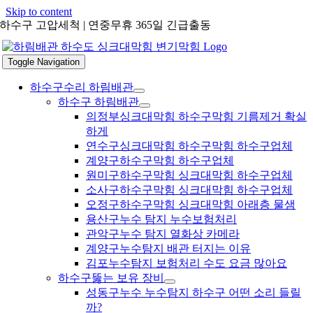
Skip to content
하수구 고압세척 | 연중무휴 365일 긴급출동
Toggle Navigation
하수구수리 하림배관
하수구 하림배관
의정부싱크대막힘 하수구막힘 기름제거 확실
하게
연수구싱크대막힘 하수구막힘 하수구업체
계양구하수구막힘 하수구업체
원미구하수구막힘 싱크대막힘 하수구업체
소사구하수구막힘 싱크대막힘 하수구업체
오정구하수구막힘 싱크대막힘 아래층 물샘
용산구누수 탐지 누수보험처리
관악구누수 탐지 열화상 카메라
계양구누수탐지 배관 터지는 이유
김포누수탐지 보험처리 수도 요금 많아요
하수구뚫는 보유 장비
성동구누수 누수탐지 하수구 어떤 소리 들릴
까?