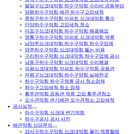
팔달구싱크대막힘 하수구막힘 수리비 공동부담
양평하수구막힘 배관 하수구고압세척
중랑구하수구막힘 아파트 싱크대막힘 통수
안양하수구막힘 고압세척 청소
마포구싱크대막힘 하수구막힘 해결해요
영통구하수구막힘 아파트 싱크대막힘 역류
남양주싱크대막힘 하수구막힘 하수구업체
양주하수구막힘 싱크대막힘 뚫는 비용
구리하수구막힘 싱크대막힘 하수구업체 공사
남동구하수구막힘 싱크대막힘 수리해결
의왕싱크대막힘 아파트 하수구막힘 공용관
은평구싱크대막힘 하수구막힘 실패한곳
하수구막힘 하수구역류 공사 청소업체
하수구고압세척 청소 업체
횡주관막힘 공동관 역류 고압 횡주관청소
오수관막힘 변기배관 오수관청소 고압세척
공사실적
하수구막힘 싱크대 변기막힘
하수구공사 공사 사진
배관막힘 상담문의
강서구하수구막힘 싱크대막힘 물이 역류할때