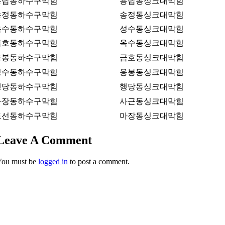
용답동하수구막힘
용답동싱크대막힘
송정동하수구막힘
송정동싱크대막힘
옥수동하수구막힘
성수동싱크대막힘
금호동하수구막힘
옥수동싱크대막힘
응봉동하수구막힘
금호동싱크대막힘
성수동하수구막힘
응봉동싱크대막힘
행당동하수구막힘
행당동싱크대막힘
마장동하수구막힘
사근동싱크대막힘
도선동하수구막힘
마장동싱크대막힘
Leave A Comment
You must be
logged in
to post a comment.