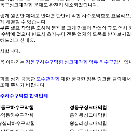
동구싱크대막힘 문제도 완전히 해소되었답니다.
렇게 원인만 제대로 안다면 단단히 막힌 하수도막힘도 효율적으
게 해결할 수 있습니다.
부른 셀프 작업은 오히려 문제를 크게 만들어 작업의 규모 역시 
 수밖에 없으니 반드시 초기부터 전문 업체의 도움을 받아보시길
해드리고 싶네요.
사합니다.
음 이야기는
강동구하수구막힘 싱크대막힘 역류 하수구업체
입
파트 상가 공동관
오수관막힘
대한 궁금한 점은 링크를 클릭해서
조해 주시기 바랍니다
주하수구막힘 협력업체
성동구하수구막힘
성동구싱크대막힘
홍익동하수구막힘
홍익동싱크대막힘
왕십리하수구막힘
왕십리싱크대막힘