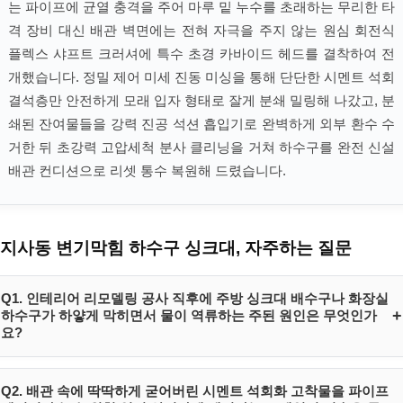
는 파이프에 균열 충격을 주어 마루 밑 누수를 초래하는 무리한 타
격 장비 대신 배관 벽면에는 전혀 자극을 주지 않는 원심 회전식
플렉스 샤프트 크러셔에 특수 초경 카바이드 헤드를 결착하여 전
개했습니다. 정밀 제어 미세 진동 미싱을 통해 단단한 시멘트 석회
결석층만 안전하게 모래 입자 형태로 잘게 분쇄 밀링해 나갔고, 분
쇄된 잔여물들을 강력 진공 석션 흡입기로 완벽하게 외부 환수 수
거한 뒤 초강력 고압세척 분사 클리닝을 거쳐 하수구를 완전 신설
배관 컨디션으로 리셋 통수 복원해 드렸습니다.
지사동 변기막힘 하수구 싱크대, 자주하는 질문
Q1. 인테리어 리모델링 공사 직후에 주방 싱크대 배수구나 화장실
+
하수구가 하얗게 막히면서 물이 역류하는 주된 원인은 무엇인가
요?
리모델링 시 발생하는 타일 백시멘트 분진이나 석회 가루 잔해물들이 배
Q2. 배관 속에 딱딱하게 굳어버린 시멘트 석회화 고착물을 파이프
수구로 유입되면, 매립 배관의 수평 엘보 조인트 구간에 가라앉아 안착하