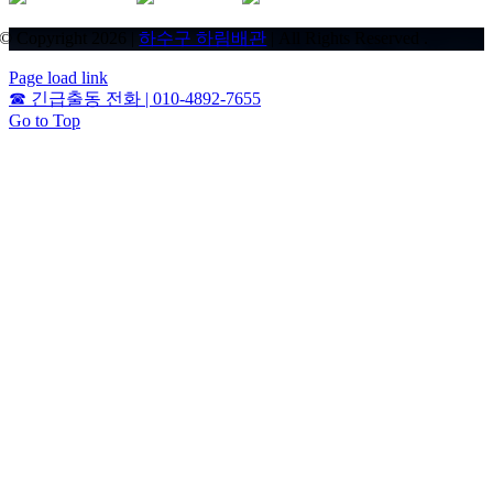
© Copyright 2026 |
하수구 하림배관
| All Rights Reserved .
Page load link
☎
긴급출동 전화 | 010-4892-7655
Go to Top