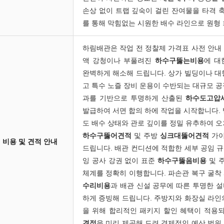
손상 없이 트랩 깊숙이 걸린 잔여물을 타격
를 통해 막힘없는 시원한 배수 라인으로 원형
하림배관은 작업 전 정찰제 가격표 사전 안내
액 강청이나 부풀려진
하수구뚫는비용
에 대
완벽하게 해소해 드립니다. 상가 빌딩이나 대
고 특수 노즐 장비 운용이 수반되는 대규모 공
과를 기반으로 투명하게 산출된
하수도고압
발급하여 서면 합의 하에 작업을 시작합니다. 
도 배수 상태와 관로 깊이를 정밀 유추하여 오
하수구뚫어견적
및 주방
싱크대뚫어견적
가이
비용 및 견적 안내
드립니다. 배관 컨디션에 적합한 세부 공임 
잉 공사 강권 없이 표준
하수구뚫음비용
및 
체계를 정확히 이행합니다. 파손관 복구 굴착
수리비용
과 배관 신설 공무에 따른 투명한 
하게 증빙해 드립니다. 주방지와 화장실 라인
을 위해 합리적인 패키지 할인 혜택이 적용
견적
을 미리 제공해 드려 경제적인 예산 범위