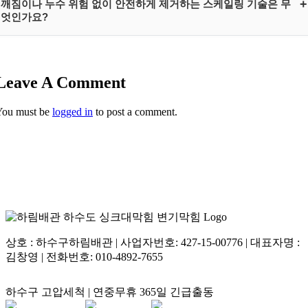
+
깨짐이나 누수 위험 없이 안전하게 제거하는 스케일링 기술은 무
게 됩니다. 이 무기물 침전 가루들이 주방 기름기 및 물과 결합하여 시간
엇인가요?
이 지나면 차가운 배관 속에서 자연석이나 콘크리트 수준의 강력한 시멘
트 고착층을 형성하므로, 단순 약품으로는 절대 녹지 않으며 물리적 파쇄
쇠스프링으로 과도하게 가압 충격을 가하면 PVC 배관 조인트가 파손되
공법으로 분쇄해 내야 소통됩니다.
어 마루 밑 심각한 누수 피해를 초래합니다. 하림배관은 정밀 초고화질
Leave A Comment
내시경 카메라로 내부를 실시간 관측하면서 도관벽에는 전혀 충격을 주
지 않는 원심 회전식 플렉스 샤프트 크러셔를 전개합니다. 관로 훼손 없
You must be
logged in
to post a comment.
이 시멘트 덩어리만 모래 가루 형태로 정밀하게 밀링 분쇄한 후 강력 역
석션 흡입 수거하므로 비파괴 무타공으로 완벽합니다.
상호 : 하수구하림배관 | 사업자번호: 427-15-00776 | 대표자명 :
김창영 | 전화번호: 010-4892-7655
하수구 고압세척 | 연중무휴 365일 긴급출동