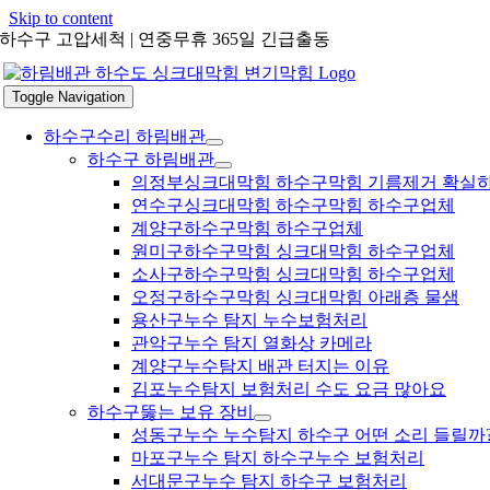
Skip to content
하수구 고압세척 | 연중무휴 365일 긴급출동
Toggle Navigation
하수구수리 하림배관
하수구 하림배관
의정부싱크대막힘 하수구막힘 기름제거 확실
연수구싱크대막힘 하수구막힘 하수구업체
계양구하수구막힘 하수구업체
원미구하수구막힘 싱크대막힘 하수구업체
소사구하수구막힘 싱크대막힘 하수구업체
오정구하수구막힘 싱크대막힘 아래층 물샘
용산구누수 탐지 누수보험처리
관악구누수 탐지 열화상 카메라
계양구누수탐지 배관 터지는 이유
김포누수탐지 보험처리 수도 요금 많아요
하수구뚫는 보유 장비
성동구누수 누수탐지 하수구 어떤 소리 들릴까
마포구누수 탐지 하수구누수 보험처리
서대문구누수 탐지 하수구 보험처리