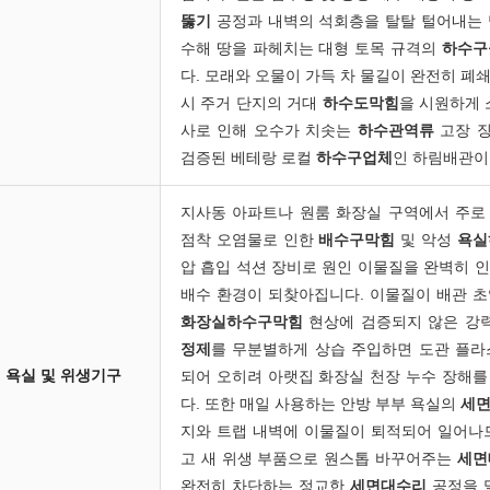
뚫기
공정과 내벽의 석회층을 탈탈 털어내는
수해 땅을 파헤치는 대형 토목 규격의
하수구
다. 모래와 오물이 가득 차 물길이 완전히 폐
시 주거 단지의 거대
하수도막힘
을 시원하게 
사로 인해 오수가 치솟는
하수관역류
고장 
검증된 베테랑 로컬
하수구업체
인 하림배관이
지사동 아파트나 원룸 화장실 구역에서 주로
점착 오염물로 인한
배수구막힘
및 악성
욕실
압 흡입 석션 장비로 원인 이물질을 완벽히 
배수 환경이 되찾아집니다. 이물질이 배관 
화장실하수구막힘
현상에 검증되지 않은 강
정제
를 무분별하게 상습 주입하면 도관 플라
욕실 및 위생기구
되어 오히려 아랫집 화장실 천장 누수 장해
다. 또한 매일 사용하는 안방 부부 욕실의
세
지와 트랩 내벽에 이물질이 퇴적되어 일어나
고 새 위생 부품으로 원스톱 바꾸어주는
세면
완전히 차단하는 정교한
세면대수리
공정을 