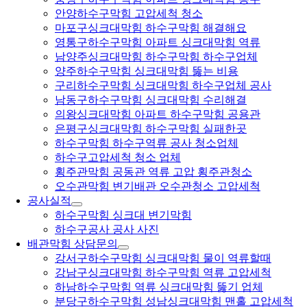
안양하수구막힘 고압세척 청소
마포구싱크대막힘 하수구막힘 해결해요
영통구하수구막힘 아파트 싱크대막힘 역류
남양주싱크대막힘 하수구막힘 하수구업체
양주하수구막힘 싱크대막힘 뚫는 비용
구리하수구막힘 싱크대막힘 하수구업체 공사
남동구하수구막힘 싱크대막힘 수리해결
의왕싱크대막힘 아파트 하수구막힘 공용관
은평구싱크대막힘 하수구막힘 실패한곳
하수구막힘 하수구역류 공사 청소업체
하수구고압세척 청소 업체
횡주관막힘 공동관 역류 고압 횡주관청소
오수관막힘 변기배관 오수관청소 고압세척
공사실적
하수구막힘 싱크대 변기막힘
하수구공사 공사 사진
배관막힘 상담문의
강서구하수구막힘 싱크대막힘 물이 역류할때
강남구싱크대막힘 하수구막힘 역류 고압세척
하남하수구막힘 역류 싱크대막힘 뚫기 업체
분당구하수구막힘 성남싱크대막힘 맨홀 고압세척