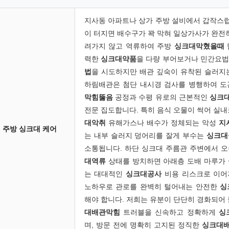
지사동 아파트나 상가 주방 설비에서 갑작스
이 터지면 배수구가 꽉 막혀 일상가사가 완전히
려가지 않고 역류하여 주방
싱크대막혔을때
력한
싱크대약품
을 다량 부어보거나 민간요
법
을 시도하지만 배관 깊숙이 유착된 슬러지
하림배관은 첨단 내시경 검사를 병행하여 도
막힘뚫음
공정과 수평 유로의 근본적인
싱크
전문 집도합니다. 특히 음식 오물이 썩어 실
대악취
유해가스나 배수가 정체되는 악성
지
주방 싱크대 케어
는 내부 슬러지 덩어리를 잘게 부수는
싱크대
소통됩니다. 하단 싱크대 주름관 주변에서 
대역류
상태를 방치하면 아래층 도배 마루가 
는 대대적인
싱크대공사
비용 리스크로 이어
노하우로 관로를 완벽히 털어내는 안전한
싱
해야 합니다. 저희는 유분이 단단히 경화되어
대배관막힘
트러블을 신속하고 정확하게
싱
며, 방문 전에 명확히 고지된 정직한
싱크대