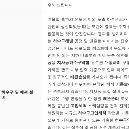
수해 드립니다.
겨울철 혹한의 온도에 야외 노출 하수관로가
완전히 상실되었을 때는 도관에 충격을 주지 
활용하는 것이 안전합니다. 동파를 방지하며
는
하수구해빙
공정 및 맨홀로 이어지는 집
공정은 파이프 피로도를 최소화해야 무오류 
인이 안 되는 지하 매립부의 미세
누수
징후를 
공용
지사동하수구막힘
유로를 개통하려 구형
가하면 관로 내부 압력 가중으로 인해 파이
및 영구적인
배관손상
을 가져오게 됩니다. 특
기가 결착되어 바위처럼 유착된 백색
기름슬
는 관통되지 않습니다. 지사동 로컬 설비 1
하수구 및 배관 설
비
배관은 수명 연장을 위한 정밀
배관관리
포맷
복원 공법인
고압세척
스케일링을 전격 전개합
복원하는 대규모
하수구고압세척
작업을 가동
오수가 거꾸로 뿜어져 나오는 가혹한
하수구
립니다. 깊은 집수정 및 공용 배수 계통의 